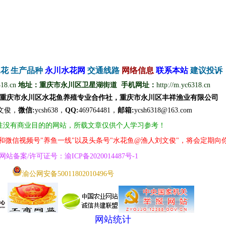
水花
生产品种
永
川
水
花
网
交通线路
网络信息
联
系
本
站
建议投诉
318.cn
地址：重庆市永川区卫星湖街道 手机网址：
http://m.yc6318.cn
重庆市永川区水花鱼养殖专业合作社，重庆市永川区丰祥渔业有限公司
文
俊
，
微信
:
ycsh638，
QQ
:
469764481，
邮箱:
ycsh6318@163.com
性没有商业目的的网站，所载文章仅供个人学习参考！
号和微信视频号"养鱼一线"以及头条号"水花鱼@渔人刘文俊"，将会定期向
网
站
备案/许可证号
：
渝ICP备2020014487号
-1
渝公网安备50011802010496号
网站统计