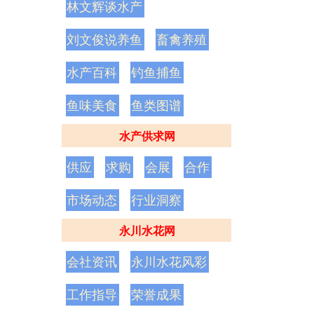
林文辉谈水产
刘文俊说养鱼
畜禽养殖
水产百科
钓鱼捕鱼
鱼味美食
鱼类图谱
水产供求网
供应
求购
会展
合作
市场动态
行业洞察
永川水花网
会社资讯
永川水花风彩
工作指导
荣誉成果