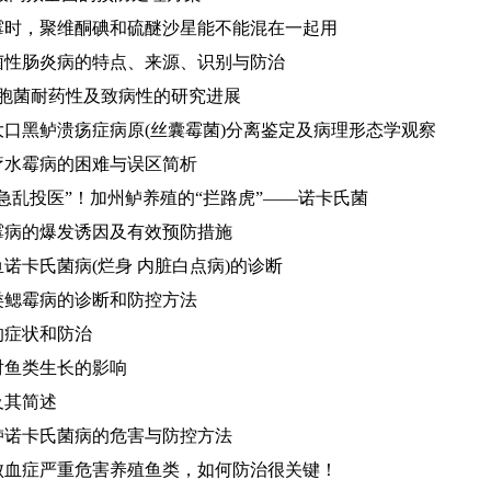
霉时，聚维酮碘和硫醚沙星能不能混在一起用
菌性肠炎病的特点、来源、识别与防治
单胞菌耐药性及致病性的研究进展
大口黑鲈溃疡症病原(丝囊霉菌)分离鉴定及病理形态学观察
疗水霉病的困难与误区简析
急乱投医”！加州鲈养殖的“拦路虎”——诺卡氏菌
霉病的爆发诱因及有效预防措施
诺卡氏菌病(烂身 内脏白点病)的诊断
类鳃霉病的诊断和防控方法
的症状和防治
对鱼类生长的影响
及其简述
鲈诺卡氏菌病的危害与防控方法
败血症严重危害养殖鱼类，如何防治很关键！