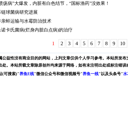
溃疡病”大爆发，内脏有白色结节，“国标渔药”没效果！
豚链球菌病研究进展
蚌亲蚌运输与水霉防治技术
诺卡氏菌病(烂身内脏白点病)的治疗
1
2
3
4
5
6
7
8
9
10
属公益性没有商业目的的网站，上列文章仅供个人学习参考。本站所发布
出处。本站所载文章除原创外均来源于网络，如有未注明出处或标注错误
站(可搜索)
"
养鱼E线
"微信公众号和
微信
视频号
"
养鱼一线
"
以及头条号"
水