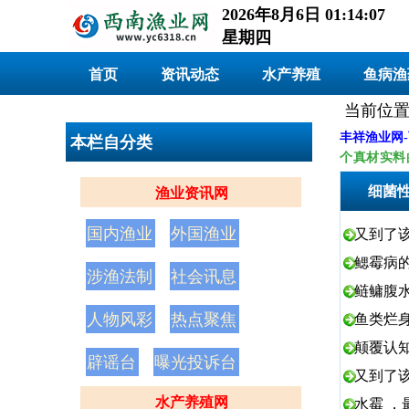
2026年8月6日 01:14:07
星期四
首页
资讯动态
水产养殖
鱼病渔
当前位置
丰祥渔业网
本栏自分类
个真材实料
细菌
渔业资讯网
国内渔业
外国渔业
又到了
鳃霉病
涉渔法制
社会讯息
鲢鳙腹水
人物风彩
热点聚焦
鱼类烂
颠覆认
辟谣台
曝光投诉台
又到了
水产养殖网
水霉 