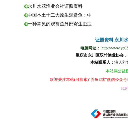
永川水花渔业会社证照资料
中国本土十二大原生观赏鱼：中
十种常见的观赏鱼外部寄生虫症
证照资料
永川
电脑网址：
http://www.yc6
重庆市永川区双竹渔业协会，
本站
联
系
人
：
渔
人
刘
本站属公益
欢迎关注本站(可搜索)"养鱼E线"微信公众
ICP