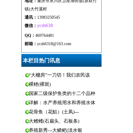
地址：
重
庆市
永
川区
卫
星
湖
街
道(原双竹
镇)
大
竹
溪
村
通
讯
：
13983250545
ycsh638
微
信：
QQ：
469764481
邮箱：
ycsh6318@163.com
本栏目热门讯息
“大棚房”一刀切！我们农民该
裸鲤(裸斑)
国家二级保护鱼类的十二个品种
详解：水产养殖用水和养殖水体
花骨鱼（花鮕）(土凤)---
大鳍鳠(石扁头、石板条)
养殖新秀---大鳞鲃(淡水银