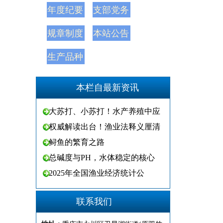
年度纪要
支部党务
规章制度
本站公告
生产品种
本栏自最新资讯
大苏打、小苏打！水产养殖中应
权威解读出台！渔业法释义厘清
鲟鱼的繁育之路
总碱度与PH，水体稳定的核心
2025年全国渔业经济统计公
联系我们