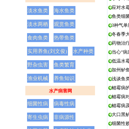
应对水
淡水鱼类
海水鱼类
鱼类细
淡水两栖
观赏鱼类
3种气
冬春季
食肉鱼类
热带鱼类
药物治
实用养鱼(刘文俊)
水产种类
当心“病
低温水
野杂虫害
鱼类繁育
加州鲈鱼
渔业机械
养鱼知识
浅谈鱼
鳃霉病
水产病害网
鳃霉病
细菌性病
病毒性病
鳃霉病
大口黑
寄生虫病
非病源性
细菌性