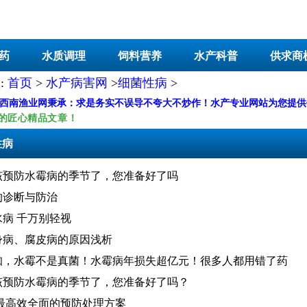
药
水质调理
饲料营养
水产科普
供求商
:
首页
>
水产病害网
>
细菌性病
>
-西南渔业网秉承：求是务实不误导不夸大不炒作！水产专业网站为您提
的匠心精品文章！
性病
该预防水霉病的季节了，您准备好了吗
的诊断与防治
病 千万别轻视
身病、腐皮病的原因浅析
知，水霉不是真菌！水霉病年损失超亿元！很多人都用错了药
该预防水霉病的季节了，您准备好了吗？
，最高效全面的预防处理方案