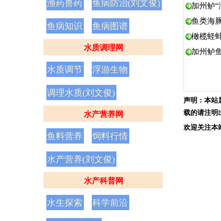
渔药兽药
鱼病防治(刘文俊)
加州鲈“
鱼类海
鱼病知识
鱼病图谱
橄榄蛏
水质调理网
加州鲈鱼
水质调节
浮游生物
调理水质(刘文俊)
声明：
本站
载的请注明
水产营养网
欢
迎
关
注
本
鱼料营养
饲料行情
水产营养(刘文俊)
水产科普网
水生探索
科学前沿