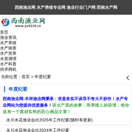
西南渔业网 水产养殖专业网 渔业行业门户网 ​西南水产网
丰祥渔业网 永川水花网，欢迎光临！
首页
渔业资讯
水产养殖
水产病害
水产营养
水质调理
水产科普
供求商机
当前位置：
首页
> 年度纪要
󰊒
年度纪要
西南渔业网
-
丰祥渔业网
秉承：求是务实不误导不夸大不炒作！水产专
讲水产里的故事，用养殖人的语境，给你
业网站为您提供优质服务！
送来一个真材实料的匠心精品文章！
永川水花渔业会社2025年工作纪要(随时有更新)
永川水花渔业会社2024年工作纪要