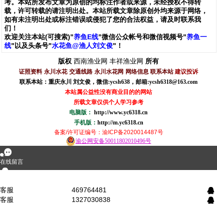
考。本站所发布文章为原创的均标注作者或来源，未经授权不得转
载，许可转载的请注明出处。本站所载文章除原创外均来源于网络，
如有未注明出处或标注错误或侵犯了您的合法权益，请及时联系我
们
！
欢
迎
关
注
本
站(可搜索)
"
养鱼E线
"微信公众帐号和
微信
视频号
"
养鱼一
线
"
以及头条号"
水花鱼@渔人刘文俊
"！
西南渔业网
丰祥渔业网
版权
所有
证照资料
永川水花
交通线路
永川水花网
网络信息
联系本站
建议投诉
联系本站：重庆永川 刘文俊，
微信
:
ycsh638
，
邮箱:ycsh6318@163.com
本站属公益性没有商业目的的网站
所载文章仅供个人学习参考
电脑版：
http://www.yc6318.cn
手机版：
http://m.yc6318.cn
备案/许可证编号
：渝ICP备2020014487号
渝公网安备50011802010496号
󰂮
在线留言
󰇇
QQ咨询
客服
469764481
󰇇
客服
1327030838
󰇇
󰄸