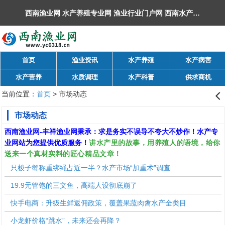
西南渔业网 水产养殖专业网 渔业行业门户网 ​西南水产网 丰祥渔业网 永川水花网，欢迎光临！
首页
渔业资讯
水产养殖
水产病害
水产营养
水质调理
水产科普
供求商机
当前位置：
首页
> 市场动态
󰊒
市场动态
西南渔业网
-
丰祥渔业网
秉承：求是务实不误导不夸大不炒作！水产专
讲水产里的故事，用养殖人的语境，给你
业网站为您提供优质服务！
送来一个真材实料的匠心精品文章！
只梭子蟹称重绑绳占近一半？水产市场“加重术”调查
19.9元管饱的三文鱼，高端人设彻底崩了
快手电商：升级生鲜返佣政策，覆盖果蔬肉禽水产全类目
小龙虾价格“跳水”，未来还会再降？