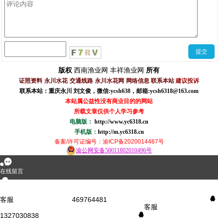
西南渔业网
丰祥渔业网
版权
所有
证照资料
永川水花
交通线路
永川水花网
网络信息
联系本站
建议投诉
联系本站：重庆永川 刘文俊，
微信
:
ycsh638
，
邮箱:ycsh6318@163.com
本站属公益性没有商业目的的网站
所载文章仅供个人学习参考
电脑版：
http://www.yc6318.cn
手机版：
http://m.yc6318.cn
备案/许可证编号
：渝ICP备2020014487号
渝公网安备50011802010496号
󰂮
在线留言
󰇇
QQ咨询
客服
469764481
󰇇
客服
1327030838
󰇇
󰄸