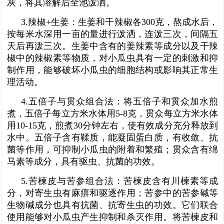
灰，将其溶解后全池泼洒。
3.辣椒+生姜：生姜和干辣椒各300克，熬成水后，
按每米水深用一亩的量进行泼洒，连泼三次，间隔五
天后再泼三次。生姜中含有的姜辣素等成分以及干辣
椒中的辣椒素等物质，对小瓜虫具有一定的刺激和抑
制作用，能够破坏小瓜虫的细胞结构或影响其正常生
理活动。
4.五倍子与贯众组合法：将五倍子和贯众加水煎
煮，五倍子每立方米水体用5-8克，贯众每立方米水体
用10-15克，煎煮30分钟左右，使有效成分充分释放到
水中。五倍子含有鞣质，能凝固蛋白质，有收敛、抗
菌等作用，可抑制小瓜虫的附着和繁殖；贯众含有绵
马素等成分，具有驱虫、抗菌的功效。
5.苦楝皮与苦参组合法：苦楝皮含有川楝素等成
分，对寄生虫有麻痹和驱逐作用；苦参中的苦参碱等
生物碱成分也具有抗菌、抗寄生虫的功效。它们联合
使用能够对小瓜虫产生抑制和杀灭作用。将苦楝皮和