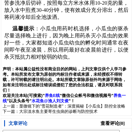
苦参洗净后切碎，按照每立方米水体用10-20克的量，
放入水中煎煮30-40分钟，使有效成分充分溶出，然后
将药液冷却后全池泼洒。
温馨提示
：小瓜虫用药时机选择，小瓜虫的驱杀
尽量选择晚上进行，因为晚上用药杀灭小瓜虫的效果
好一些，大家都知道小瓜虫幼虫的孵化时间通常在夜
间即午夜至凌晨，所以用药最好在凌晨前进行，以便
杀灭抵抗力相对较弱的幼虫。
声明：
本站属公益性没有商业目的的网站，上列文章仅供个人学习参
考。本站所发布文章为原创的均标注作者或来源，未经授权不得转
载，许可转载的请注明出处。本站所载文章除原创外均来源于网络，
如有未注明出处或标注错误或侵犯了您的合法权益，请及时联系我
们
！
欢
迎
关
注
本
站(可搜索)
"
养鱼E线
"微信公众帐号和
微信
视频号
"
养鱼一
线
"
以及头条号"
水花鱼@渔人刘文俊
"！
上一篇：
显微镜下的"雪花制造者"：深度揭秘【小瓜虫】防控全攻略
下一篇：
大宗淡水鱼主要寄生虫病的诊断与防控技术
文章评论
查看评论[0]