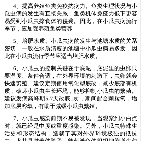
4、提高养殖鱼类免疫抗病力。鱼类生理状况与小
瓜虫病的发生有直接关系，鱼类机体免疫力低下更容
易受到小瓜虫掠食体的侵袭。因此，在小瓜虫病流行
季节，应加强养殖鱼类营养。
5、培肥水质。小瓜虫病的发生与池塘水质的关系
密切，一般在水质清瘦的池塘中小瓜虫病易多发，因
此在小瓜虫流行季节应适当培肥水质。
6、小瓜虫的控制关键在于底泥，底泥里的虫卵只
要温度、条件合适，在外界环境的刺激下，虫卵就会
快速繁殖。建议定期使用氧化型底改，减少底部有机
质，破坏小瓜虫生长环境，能够抑制小瓜虫的繁殖。
建议发病高峰期5-7天改底1次，期间配合颗粒氧，增
加底层溶氧，有助于减缓小瓜虫繁殖。
7、小瓜虫感染前期不易被发现，当观察到小白点
时，就已经是中度或重度感染。另外，小瓜虫特殊生
活史和形态结构，造就了其对外界环境极强的抵抗
力，尤其是滋养体阶段，能刺激鱼体组织细胞增生包