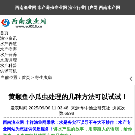
西南渔业网 水产养殖专业网 渔业行业门户网 ​西南水产网
丰祥渔业网 永川水花网，欢迎光临！
首页
渔业资讯
水产养殖
水产病害
水产营养
水质调理
水产科普
供求商机
当前位置：
首页
>
寄生虫病
󰊒
黄颡鱼小瓜虫处理的几种方法可以试试！
发表时间:2025/09/06 11:03:48 来源:华中渔业研究社 浏览次
数:6598
西南渔业网
-
丰祥渔业网
秉承：求是务实不误导不夸大不炒作！水产专
讲水产里的故事，用养殖人的语境，给你
业网站为您提供优质服务！