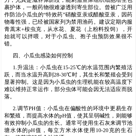
裹护体，一般药物很难渗透到寄生部位。曾被广泛用
作防治小瓜虫的“特效药”硝酸亚汞或醋酸亚汞，因药
物毒性强，已经被国家列为禁用渔药。建议定期内服
青蒿末+桉虫克，从水花、夏花（上粉料投饲），开
始就可以拌喂，对于小瓜虫、孢子虫预防效果很不
错。
四、小瓜虫感染如何控制
1.升温法：小瓜虫在15-25℃的水温范围内繁殖活
跃，而当水温升高到28-30℃时，其生长和繁殖会受到
显著抑制。这是因为小瓜虫的生理机能在较高温度下
难以维持正常运作，部分虫体可能会因无法适应而脱
落。
2.调节PH值：小瓜虫在偏酸性的环境中更易生存
和繁殖，而提高水体的pH值，使其呈弱碱性，则能够
有效抑制小瓜虫的生长。通常可使用生石灰来调节池
塘水体的pH值，每立方米水体使用10-20克的生石