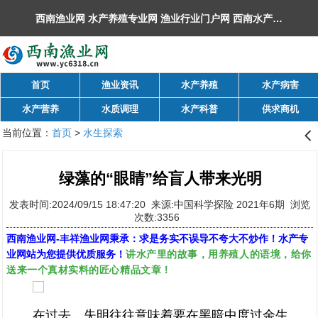
西南渔业网 水产养殖专业网 渔业行业门户网 ​西南水产网 丰祥渔业网 永川水花网，欢迎光临！
首页
渔业资讯
水产养殖
水产病害
水产营养
水质调理
水产科普
供求商机
当前位置：
首页
>
水生探索
󰊒
绿藻的“眼睛”给盲人带来光明
发表时间:2024/09/15 18:47:20 来源:中国科学探险 2021年6期 浏览
次数:3356
西南渔业网
-
丰祥渔业网
秉承：求是务实不误导不夸大不炒作！水产专
讲水产里的故事，用养殖人的语境，给你
业网站为您提供优质服务！
送来一个真材实料的匠心精品文章！
在过去，失明往往意味着要在黑暗中度过余生。