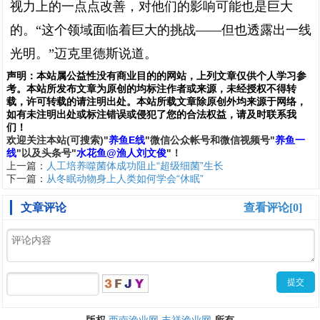
视力上的一点点改善，对他们的影响可能也是巨大
的。“这个领域面临着巨大的挑战——但也透露出一线
光明。”迈克里德斯说道。
声明：
本站属公益性没有商业目的的网站，上列文章仅供个人学习参
考。本站所发布文章为原创的均标注作者或来源，未经授权不得转
载，许可转载的请注明出处。本站所载文章除原创外均来源于网络，
如有未注明出处或标注错误或侵犯了您的合法权益，请及时联系我
们
！
欢
迎
关
注
本
站(可搜索)
"
养鱼E线
"微信公众帐号和
微信
视频号
"
养鱼一
线
"
以及头条号"
水花鱼@渔人刘文俊
"！
上一篇：
人工培养噬菌体成功阻止“超级细菌”生长
下一篇：
从冬眠动物身上人类如何学会“休眠”
文章评论
查看评论[0]
西南渔业网
丰祥渔业网