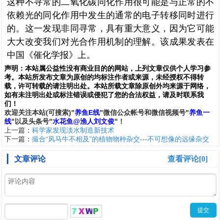
这种不寻常的二氧化碳同化作用很可能是与正常的不
依赖光的同化作用中发生的通常的电子转移同时进行
的。这一发现非同寻常，具有重大意义，因为它可能
大大改变我们对光合作用机制的理解。该成果发表在
中国《催化学报》上。
声明：
本站属公益性没有商业目的的网站，上列文章仅供个人学习参
考。本站所发布文章为原创的均标注作者或来源，未经授权不得转
载，许可转载的请注明出处。本站所载文章除原创外均来源于网络，
如有未注明出处或标注错误或侵犯了您的合法权益，请及时联系我
们
！
欢
迎
关
注
本
站(可搜索)
"
养鱼E线
"微信公众帐号和
微信
视频号
"
养鱼一
线
"
以及头条号"
水花鱼@渔人刘文俊
"！
上一篇：
科学家发现淡水制造新技术
下一篇：
撮合“风马牛不相及”的植物物种杂交---不可想像的远缘杂交
文章评论
查看评论[0]