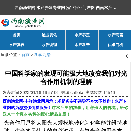
西南渔业网 水产养殖专业网 渔业行业门户网 ​西南水产网 丰祥渔业网 永川水花网，欢迎光临！
首页
渔业资讯
水产养殖
水产病害
水产营养
水质调理
水产科普
供求商机
当前位置：
首页
>
科学前沿
󰊒
中国科学家的发现可能极大地改变我们对光
合作用机制的理解
发表时间:2023/01/16 18:57:06 来源:cnBeta 浏览次数:14546
西南渔业网
-
丰祥渔业网
秉承：求是务实不误导不夸大不炒作！水产专
讲水产里的故事，用养殖人的语境，给你
业网站为您提供优质服务！
送来一个真材实料的匠心精品文章！
光合作用是将太阳光大规模地转化为化学能并维持地
球上生命的最伟大的自然过程。有氧光合作用基本上