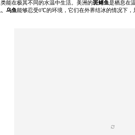
鱼类能在极其不同的水温中生活。美洲的
斑鳉鱼
是栖息在
鱼、乌鱼
能够忍受0℃的环境，它们在外界结冰的情况下，