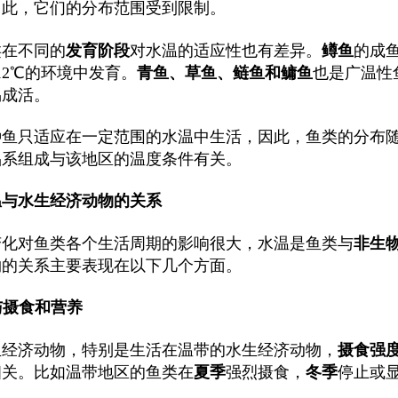
因此，它们的分布范围受到限制。
类在不同的
发育阶段
对水温的适应性也有差异。
鳟鱼
的成
12℃的环境中发育。
青鱼、草鱼、鲢鱼和鳙鱼
也是广温性
易成活。
种鱼只适应在一定范围的水温中生活，因此，鱼类的分布
品系组成与该地区的温度条件有关。
温与水生经济动物的关系
变化对鱼类各个生活周期的影响很大，水温是鱼类与
非生
物的关系主要表现在以下几个方面。
温与摄食和营养
生经济动物，特别是生活在温带的水生经济动物，
摄食强
相关。比如温带地区的鱼类在
夏季
强烈摄食，
冬季
停止或