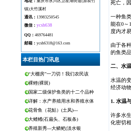
地址：
重
庆市
永
川区
卫
星
湖
街
道(原双竹
死亡，
镇)
大
竹
溪
村
一种鱼
通
讯
：
13983250545
能在0～
ycsh638
微
信：
度内才
QQ：
469764481
邮箱：
ycsh6318@163.com
由于各
的鱼类
本栏目热门讯息
二、水
“大棚房”一刀切！我们农民该
水温的
裸鲤(裸斑)
经济动
国家二级保护鱼类的十二个品种
1. 水
详解：水产养殖用水和养殖水体
花骨鱼（花鮕）(土凤)---
许多水
大鳍鳠(石扁头、石板条)
化密切
养殖新秀---大鳞鲃(淡水银