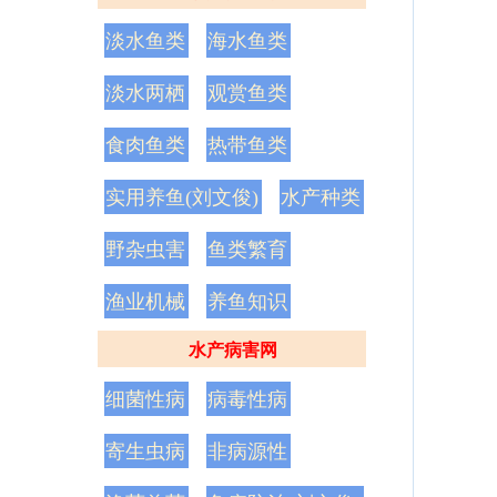
淡水鱼类
海水鱼类
淡水两栖
观赏鱼类
食肉鱼类
热带鱼类
实用养鱼(刘文俊)
水产种类
野杂虫害
鱼类繁育
渔业机械
养鱼知识
水产病害网
细菌性病
病毒性病
寄生虫病
非病源性