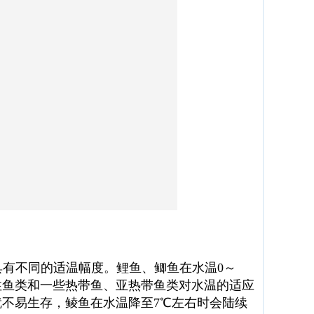
具有不同的适温幅度。鲤鱼、鲫鱼在水温0～
性鱼类和一些热带鱼、亚热带鱼类对水温的适应
就不易生存，鲮鱼在水温降至7℃左右时会陆续