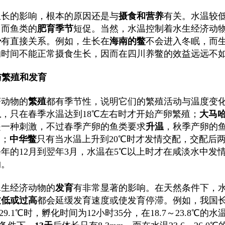
生长的影响，根本的原因还是与
摄食和营养
有关。水温较
因而鱼类的
肥育季节
短促。当然，水温控制着水生经济动
少
有直接关系。例如，生长在
海南的鳖
不会进入冬眠，而
的时间不能正常摄食生长，因而在四川养鳖的效益远远不
温与繁殖和发育
济动物的
繁殖
都有季节性，说明它们的繁殖活动与温度变
鱼
，只在春季水温达到18℃左右时才开始产卵繁殖；
大马
是一种刺激，不过春季产卵的鱼类要求
升温
，秋季产卵的
℃；
中华鳖
只有当水温上升到20℃时才发情交配，交配后
年的12月到翌年3月，水温在5℃以上时才在咸淡水中
约。
水生经济动物的
发育
有非常显著的影响。在天然条件下，
过低或过高
都会延缓发育速度或使发育停滞。例如，我国
6～29.1℃时，孵化时间为12小时35分，在18.7～23.8