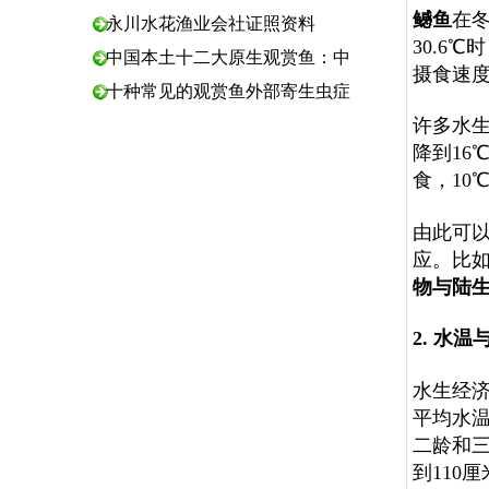
鳡鱼
在冬
永川水花渔业会社证照资料
30.6
中国本土十二大原生观赏鱼：中
摄食速度
十种常见的观赏鱼外部寄生虫症
许多水
降到16
食，10
由此可
应。比如
物与陆
2. 水温
水生经
平均水
二龄和
到110