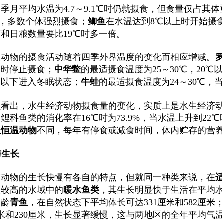
季月平均水温为4.7～9.1℃时仍就摄食，但食量仅占其体重的
℃时，多数个体强烈摄食；
鲫鱼
在水温达到8℃以上时开始摄食
和日粮数量要比19℃时多一倍。
生动物的摄食活动随着四季外界温度的变化而相应增减。
℃时停止摄食；
中华鳖
的最适摄食温度为25～30℃，20℃
℃以下进入冬眠状态；
牛蛙
的最适摄食温度为24～30℃，
以看出，水生经济动物摄食量的变化，实质上是水生经济
鲤科鱼类的消化率在16℃时为73.9%，当水温上升到22℃
生恒温动物
不同，每年有停食或减食时间，体内贮存的营
与生长
济动物的生长快慢有各自的特点，但就同一种类来说，在
温较高的水域中的
暖水鱼类
，其生长明显快于生活在平均
三龄
青鱼
，在自然状态下平均体长可达331厘米和582厘
厘米和230厘米，生长显著缓慢，这与两地区的全年平均气