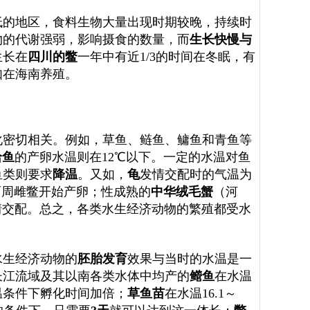
低的地区，食料生物大量出现时期较晚，持续时
物的代谢强弱，影响摄食的数量，而
生长快慢与
生长在
四川的鳖
一年中有近1/3的时间在冬眠，有
如在海南养殖。
化密切相关。例如，草鱼、鲢鱼、鳙鱼和青鱼等
哈鱼
的产卵水温则在12℃以下。一定的水温对鱼
鱼类则要求
降温
。又如，
龟
发情交配时的气温为
两周雌鳖开始产卵；性成熟的
中华绒毛蟹
（河
发情交配。总之，各类水生经济动物的繁殖都受水
水生经济动物的
胚胎发育
效果与当时的水温是一
长江流域及其以南各类水体中均产的
鳤鱼
在水温
℃的水温条件下孵化时间加倍；
草鱼苗
在水温16.1～