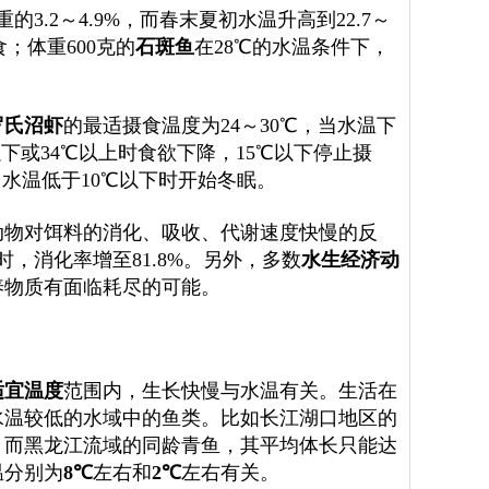
3.2～4.9%，而春末夏初水温升高到22.7～
；体重600克的
石斑鱼
在28℃的水温条件下，
罗氏沼虾
的最适摄食温度为24～30℃，当水温下
以下或34℃以上时食欲下降，15℃以下停止摄
当水温低于10℃以下时开始冬眠。
动物对饵料的消化、吸收、代谢速度快慢的反
时，消化率增至81.8%。另外，多数
水生经济动
养物质有面临耗尽的可能。
适宜温度
范围内，生长快慢与水温有关。生活在
水温较低的水域中的鱼类。比如长江湖口地区的
米；而黑龙江流域的同龄青鱼，其平均体长只能达
温分别为
8℃
左右和
2℃
左右有关。