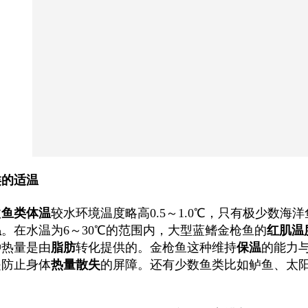
类的适温
数
鱼类体温
较水环境温度略高0.5～1.0℃，只有极少数
温
。在水温为6～30℃的范围内，大型蓝鳍金枪鱼的
红肌温
种热量是由
脂肪
转化提供的。金枪鱼这种维持
保温
的能力
是防止身体
热量散失
的屏障。还有少数鱼类比如鲈鱼、太