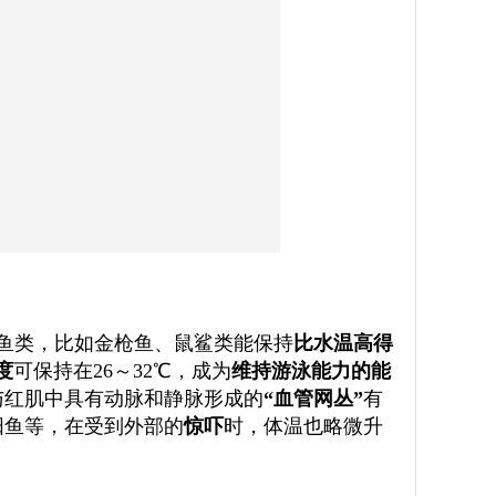
海洋鱼类，比如金枪鱼、鼠鲨类能保持
比水温高得
度
可保持在26～32℃，成为
维持游泳能力的能
与红肌中具有动脉和静脉形成的
“血管网丛”
有
阳鱼等，在受到外部的
惊吓
时，体温也略微升