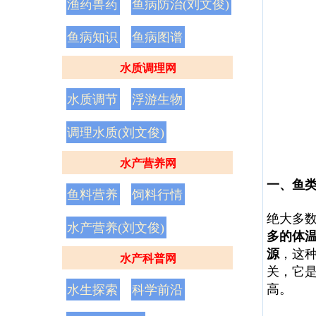
渔药兽药
鱼病防治(刘文俊)
鱼病知识
鱼病图谱
水质调理网
水质调节
浮游生物
调理水质(刘文俊)
水产营养网
一、鱼
鱼料营养
饲料行情
绝大多
水产营养(刘文俊)
多的体
源
，这
水产科普网
关，它
高。
水生探索
科学前沿