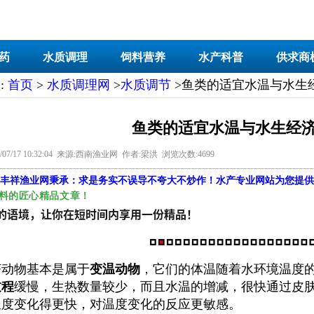
药
水质调理
饲料营养
水产科普
供求商
:
首页
>
水质调理网
>
水质调节
>鱼类的适宜水温与水生
鱼类的适宜水温与水生经
/07/17 10:32:04 来源:西南渔业网 作者:梁洪 浏览次数:4699
丰祥渔业网
秉承：求是务实不误导不夸大不炒作！水产专业网站为您提供
料的匠心精品文章！
的语境，让你在短时间内享用一份精品！
济动物基本是属于
变温动物
，它们的体温随着水环境温度
过程
缓慢，生热数量较少，而且水温的增减，很快通过皮
温度变化得更快，对温度变化的反应更敏感。