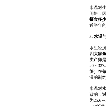
水温对
间短，
摄食多
近半年
3. 水
水生经
四大家
类产卵
20～32
蟹）在每
温的制
水温对
致的，
为25.