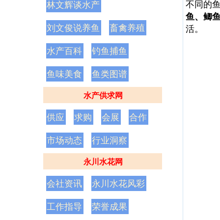
不同的
林文辉谈水产
鱼、鲫
刘文俊说养鱼
畜禽养殖
活。
水产百科
钓鱼捕鱼
鱼味美食
鱼类图谱
水产供求网
供应
求购
会展
合作
市场动态
行业洞察
永川水花网
会社资讯
永川水花风彩
工作指导
荣誉成果