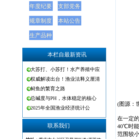
年度纪要
支部党务
规章制度
本站公告
生产品种
本栏自最新资讯
大苏打、小苏打！水产养殖中应
权威解读出台！渔业法释义厘清
鲟鱼的繁育之路
总碱度与PH，水体稳定的核心
(图源：
2025年全国渔业经济统计公
在一定
联系我们
40℃时
范围较