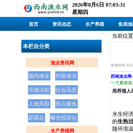
2026年8月6日 07:03:32
星期四
首页
资讯动态
水产养殖
鱼病渔
当前位置
本栏自分类
渔业资讯网
发表时间:2025
国内渔业
外国渔业
西南渔业网
-
一个真材实
涉渔法制
社会讯息
用养殖人
人物风彩
热点聚焦
水生经
辟谣台
曝光投诉台
的
生热
随环境
水产养殖网