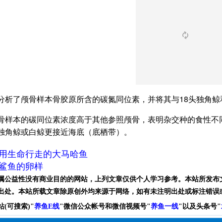
分析了颅骨样本骨胶原所含的碳氮同位素，并将其与18头独角鲸
骨样本的碳同位素浓度高于其他参照颅骨，表明杂交种的食性不
独角鲸或白鲸更接近海底（底栖带）。
用生命行走的大马哈鱼
鲨鱼的卵样
属公益性没有商业目的的网站，上列文章仅供个人学习参考。本站所发布
出处。本站所载文章除原创外均来源于网络，如有未注明出处或标注错误
站(可搜索)
"
养鱼E线
"微信公众帐号和
微信
视频号
"
养鱼一线
"
以及头条号"