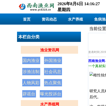
2026年8月6日 14:16:28
星期四
首页
资讯动态
水产养殖
鱼病渔
当前位置
本栏自分类
渔业资讯网
发表时间:2019/
国内渔业
外国渔业
西南渔业网
-
一个真材实
涉渔法制
社会讯息
人物风彩
热点聚焦
研究人员
辟谣台
曝光投诉台
后代。
水产养殖网