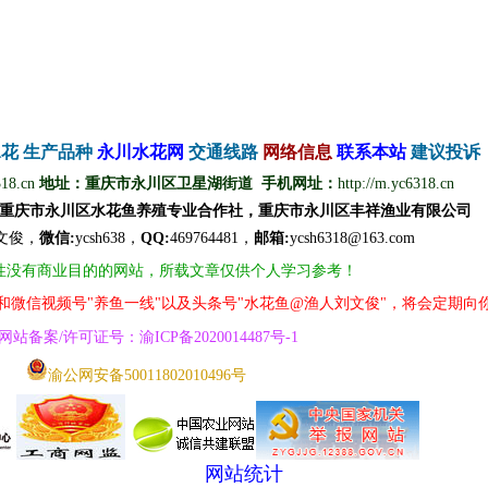
水花
生产品种
永
川
水
花
网
交通线路
网络信息
联
系
本
站
建议投诉
318.cn
地址：重庆市永川区卫星湖街道 手机网址：
http://m.yc6318.cn
重庆市永川区水花鱼养殖专业合作社，重庆市永川区丰祥渔业有限公司
文
俊
，
微信
:
ycsh638，
QQ
:
469764481，
邮箱:
ycsh6318@163.com
性没有商业目的的网站，所载文章仅供个人学习参考！
号和微信视频号"养鱼一线"以及头条号"水花鱼@渔人刘文俊"，将会定期向
网
站
备案/许可证号
：
渝ICP备2020014487号
-1
渝公网安备50011802010496号
网站统计