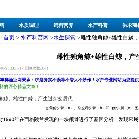
药
水质调理
饲料营养
水产科普
供求商
:
首页
>
水产科普网
>
水生探索
>雌性独角鲸+雄性白鲸
雌性独角鲸+雄性白鲸，产
06/25 23:16:17 浏览次数:3571
丰祥渔业网
秉承：求是务实不误导不夸大不炒作！水产专业网站为您提供
料的匠心精品文章！
独角鲸头骨（a）、杂交种头骨（b）和白鲸头骨（c） 
对1990年在西格陵兰发现的一块颅骨进行了基因分析，发现它