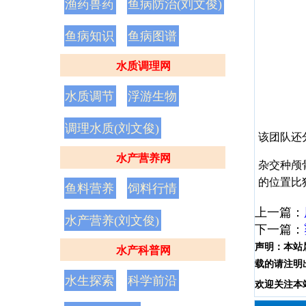
渔药兽药
鱼病防治(刘文俊)
鱼病知识
鱼病图谱
水质调理网
水质调节
浮游生物
调理水质(刘文俊)
该团队还
水产营养网
杂交种颅
的位置比
鱼料营养
饲料行情
上一篇：
水产营养(刘文俊)
下一篇：
声明：
本站
水产科普网
载的请注明
水生探索
科学前沿
欢
迎
关
注
本