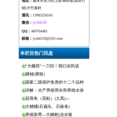
地址：
重
庆市
永
川区
卫
星
湖
街
道(原双竹
镇)
大
竹
溪
村
通
讯
：
13983250545
ycsh638
微
信：
QQ：
469764481
邮箱：
ycsh6318@163.com
本栏目热门讯息
“大棚房”一刀切！我们农民该
裸鲤(裸斑)
国家二级保护鱼类的十二个品种
详解：水产养殖用水和养殖水体
花骨鱼（花鮕）(土凤)---
大鳍鳠(石扁头、石板条)
养殖新秀---大鳞鲃(淡水银