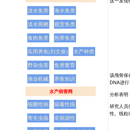
这一发现
淡水鱼类
海水鱼类
淡水两栖
观赏鱼类
食肉鱼类
热带鱼类
实用养鱼(刘文俊)
水产种类
野杂虫害
鱼类繁育
该颅骨保存
渔业机械
养鱼知识
DNA进
水产病害网
分析表明
细菌性病
病毒性病
研究人员
性。线粒
寄生虫病
非病源性