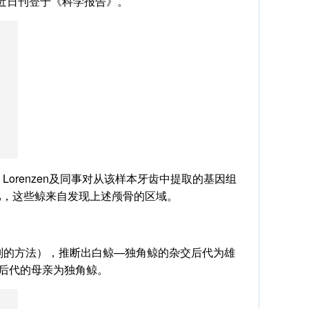
近日刊登于《科学报告》。
ne Lorenzen及同事对从该样本牙齿中提取的基因组
比，这些鲸来自发现上述颅骨的区域。
别的方法），推断出白鲸—独角鲸的杂交后代为雄
交后代的母亲为独角鲸。