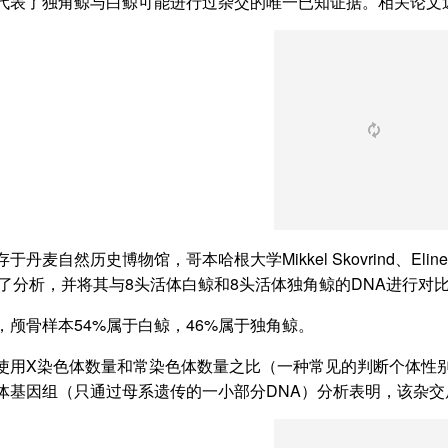
代表了独角鲸与白鲸可能进行过杂交的唯一已知证据。相关论文
于丹麦自然历史博物馆，哥本哈根大学Mikkel Skovrind、Eli
行了分析，并将其与8头活体白鲸和8头活体独角鲸的DNA进行对
，颅骨样本54%属于白鲸，46%属于独角鲸。
使用X染色体数量和常染色体数量之比（一种常见的判断个体性
体基因组（只通过母系遗传的一小部分DNA）分析表明，该杂