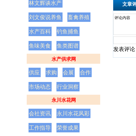
林文辉谈水产
文章
刘文俊说养鱼
畜禽养殖
水产百科
钓鱼捕鱼
鱼味美食
鱼类图谱
发表评论
水产供求网
供应
求购
会展
合作
市场动态
行业洞察
永川水花网
会社资讯
永川水花风彩
工作指导
荣誉成果