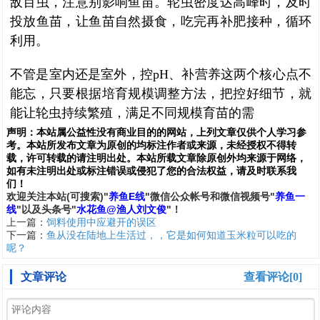
敌百虫，注意别影响鱼苗。轮虫密度达高峰时，及时
投放鱼苗，让鱼苗自然摄食，吃完再补肥接种，循环
利用。
不管是室内还是室外，控pH、补营养这两个核心点不
能忘，只要根据培育规模调整方法，把控好细节，就
能让轮虫持续繁殖，满足不同规模育苗的需
声明：
本站属公益性没有商业目的的网站，上列文章仅供个人学习参
考。本站所发布文章为原创的均标注作者或来源，未经授权不得转
载，许可转载的请注明出处。本站所载文章除原创外均来源于网络，
如有未注明出处或标注错误或侵犯了您的合法权益，请及时联系我
们
！
欢
迎
关
注
本
站(可搜索)
"
养鱼E线
"微信公众帐号和
微信
视频号
"
养鱼一
线
"
以及头条号"
水花鱼@渔人刘文俊
"！
上一篇：
饲料使用中应避开的误区
下一篇：
鱼从没在陆地上生活过，，它是如何知道玉米粒可以吃的
呢？
文章评论
查看评论[0]