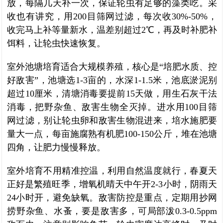
放，每隔几天补一次，保证轮虫有足够的藻类吃。采
收也有讲究，用200目筛网过滤，每次收30%-50%，
收完马上补等量新水，温差别超过2℃，再及时补肥补
饵料，让轮虫快速恢复。
室外池塘培育适合大规模养殖，核心是“培肥水质、控
好敌害”，池塘选1-3亩的，水深1-1.5米，池底淤泥别
超过10厘米，清塘消毒要提前15天做，用生石灰干法
消毒，把野杂鱼、敌害生物全灭掉。进水用100目筛
网过滤，别让轮虫卵和敌害生物混进来，培水施肥要
量大一点，每亩施腐熟有机肥100-150公斤，堆在池塘
四角，让肥力慢慢释放。
室外培育不用精准控温，利用自然温度就行，春夏天
正好是繁殖旺季，增氧机晴天中午开2-3小时，阴雨天
24小时开，避免缺氧。敌害防控是重点，定期用抄网
捞野杂鱼、水蚤，要是敌害多，可局部泼0.3-0.5ppm