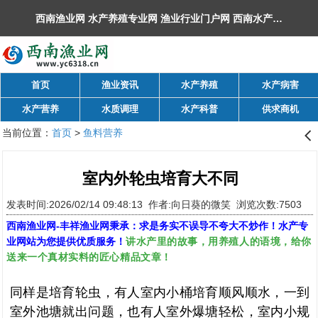
西南渔业网 水产养殖专业网 渔业行业门户网 ​西南水产网 丰祥渔业网 永川水花网，欢迎光临！
首页
渔业资讯
水产养殖
水产病害
水产营养
水质调理
水产科普
供求商机
当前位置：
首页
>
鱼料营养
󰊒
室内外轮虫培育大不同
发表时间:2026/02/14 09:48:13 作者:向日葵的微笑 浏览次数:7503
西南渔业网
-
丰祥渔业网
秉承：求是务实不误导不夸大不炒作！水产专
讲水产里的故事，用养殖人的语境，给你
业网站为您提供优质服务！
送来一个真材实料的匠心精品文章！
同样是培育轮虫，有人室内小桶培育顺风顺水，一到
室外池塘就出问题，也有人室外爆塘轻松，室内小规