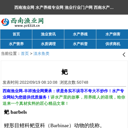
西南渔业网 水产养殖专业网 渔业行业门户网 ​西南水产网 丰祥渔业网 永川水花网，欢迎光临！
首页
渔业资讯
水产养殖
水产病害
水产营养
水质调理
水产科普
供求商机
当前位置：
首页
>
淡水鱼类
󰊒
鲃
发表时间:2022/09/19 08:10:08 浏览次数:50748
西南渔业网
-
丰祥渔业网
秉承：求是务实不误导不夸大不炒作！水产专
讲水产里的故事，用养殖人的语境，给你
业网站为您提供优质服务！
送来一个真材实料的匠心精品文章！
鲃 barbels
鲤形目鲤科鲃亚科（Barbinae）动物的统称。