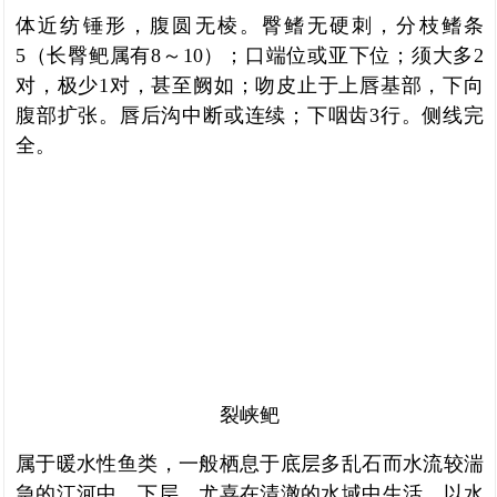
体近纺锤形，腹圆无棱。臀鳍无硬刺，分枝鳍条
5（长臀鲃属有8～10）；口端位或亚下位；须大多2
对，极少1对，甚至阙如；吻皮止于上唇基部，下向
腹部扩张。唇后沟中断或连续；下咽齿3行。侧线完
全。
裂峡鲃
属于暖水性鱼类，一般栖息于底层多乱石而水流较湍
急的江河中、下层，尤喜在清澈的水域中生活。以水