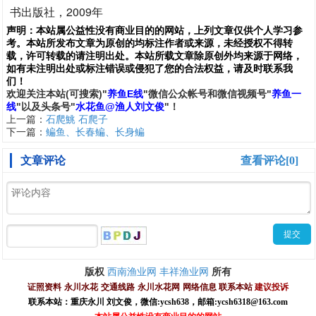
书出版社，2009年
声明：
本站属公益性没有商业目的的网站，上列文章仅供个人学习参
考。本站所发布文章为原创的均标注作者或来源，未经授权不得转
载，许可转载的请注明出处。本站所载文章除原创外均来源于网络，
如有未注明出处或标注错误或侵犯了您的合法权益，请及时联系我
们
！
欢
迎
关
注
本
站(可搜索)
"
养鱼E线
"微信公众帐号和
微信
视频号
"
养鱼一
线
"
以及头条号"
水花鱼@渔人刘文俊
"！
上一篇：
石爬鮡 石爬子
下一篇：
鳊鱼、长春鳊、长身鳊
文章评论
查看评论[0]
西南渔业网
丰祥渔业网
版权
所有
证照资料
永川水花
交通线路
永川水花网
网络信息
联系本站
建议投诉
联系本站：重庆永川 刘文俊，
微信
:
ycsh638
，
邮箱:ycsh6318@163.com