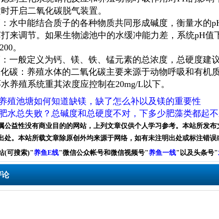
适时开启二氧化碳脱气装置。
中能结合质子的各种物质共同形成碱度，衡量水的pH缓冲
苏打来调节。如果生物滤池中的水缓冲能力差，系统pH值
200。
般定义为钙、镁、铁、锰元素的总浓度，总硬度建议范围值2
碳：养殖水体的二氧化碳主要来源于动物呼吸和有机质分
水养殖系统重其浓度应控制在20mg/L以下。
养殖池塘如何知道缺镁，缺了怎么补以及镁的重要性
肥水总失败？总碱度和总硬度不对，下多少肥藻类都起不
属公益性没有商业目的的网站，上列文章仅供个人学习参考。本站所发布
出处。本站所载文章除原创外均来源于网络，如有未注明出处或标注错误
站(可搜索)
"
养鱼E线
"微信公众帐号和
微信
视频号
"
养鱼一线
"
以及头条号"
评论