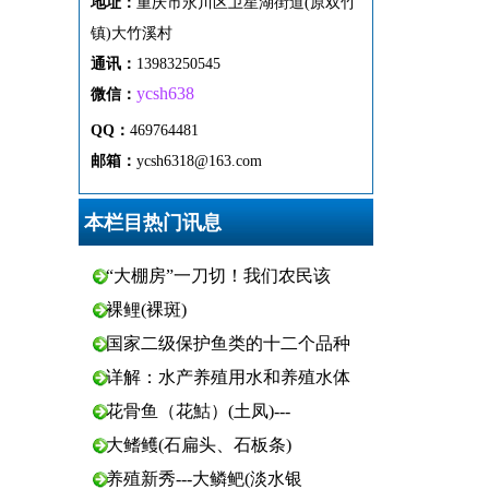
地址：
重
庆市
永
川区
卫
星
湖
街
道(原双竹
镇)
大
竹
溪
村
通
讯
：
13983250545
ycsh638
微
信：
QQ：
469764481
邮箱：
ycsh6318@163.com
本栏目热门讯息
“大棚房”一刀切！我们农民该
裸鲤(裸斑)
国家二级保护鱼类的十二个品种
详解：水产养殖用水和养殖水体
花骨鱼（花鮕）(土凤)---
大鳍鳠(石扁头、石板条)
养殖新秀---大鳞鲃(淡水银