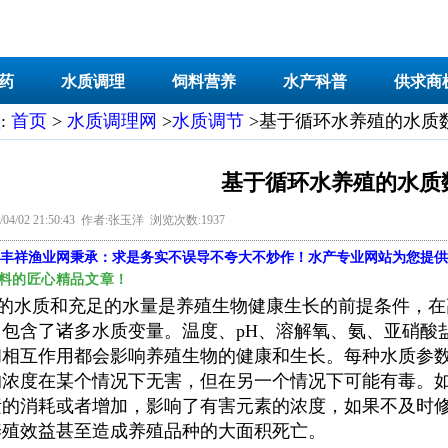
药
水质调理
饲料营养
水产科普
供求商
:
首页
>
水质调理网
>
水质调节
>基于循环水养殖的水质
基于循环水养殖的水质
04/02 21:50:43 作者:张玉洋 浏览次数:1937
丰祥渔业网
秉承：求是务实不误导不夸大不炒作！水产专业网站为您提供
料的匠心精品文章！
水质和充足的水量是养殖生物健康生长的前提条件，在
，包含了诸多水质变量。温度、pH、溶解氧、氨、亚硝酸
和相互作用都会影响养殖生物的健康和生长。每种水质参
的浓度在某个情况下无害，但在另一个情况下可能有毒。如
素的消耗或者增加，影响了有害元素的浓度，如果不及时
养殖效益甚至造成养殖品种的大面积死亡。