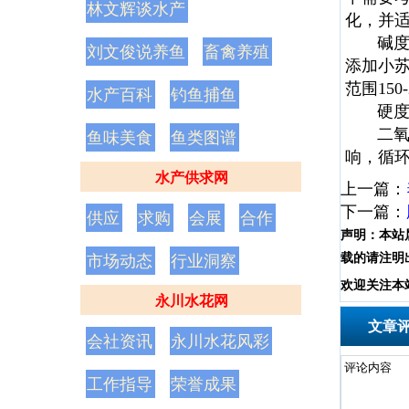
林文辉谈水产
化，并
碱度：水
刘文俊说养鱼
畜禽养殖
添加小
范围150-
水产百科
钓鱼捕鱼
硬度：一
二氧化
鱼味美食
鱼类图谱
响，循环
水产供求网
上一篇：
下一篇：
供应
求购
会展
合作
声明：
本站
载的请注明
市场动态
行业洞察
欢
迎
关
注
本
永川水花网
文章
会社资讯
永川水花风彩
工作指导
荣誉成果