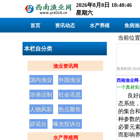
2026年8月8日 18:40:47
星期六
首页
资讯动态
水产养殖
鱼病渔
当前位置
本栏自分类
渔业资讯网
发表时间:2026/
国内渔业
外国渔业
西南渔业网
-
一个真材实
涉渔法制
社会讯息
良好的
态系统
人物风彩
热点聚焦
的集合
种参数
辟谣台
曝光投诉台
必要元
而影响
水产养殖网