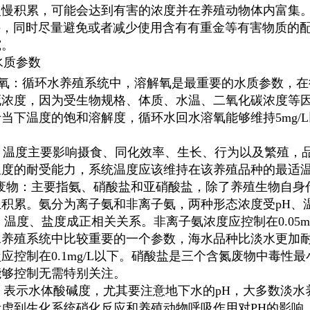
慢慢积累，可能会达到有害的浓度并在养殖动物体内富集
管件，同时尽量避免或者减少使用含有有重金等有害物质的
究。
质参数
：循环水养殖系统中，溶解氧是最重要的水质参数，在
浓度，因为受生物规格、体质、水温、二氧化碳浓度等因素
当下温度的饱和溶解度，循环水回水溶氧能够维持5mg/
温度主要影响摄食、同化效率、生长、行为以及繁殖，品
温度的耐受能力，系统温度应该维持在该养殖品种的最适
物：主要指氨、硝酸盐和亚硝酸盐，除了养殖生物自身
生积累。氨分为离子氨和非离子氨，两种形态浓度受pH、
、温度、盐度成正相关关系。非离子氨浓度应控制在0.05
水养殖系统中比较重要的一个参数，海水品种比淡水更加
应控制在0.1mg/L以下。硝酸盐是三个含氮废物中毒
能够控制无需特别关注。
示水体酸碱度，尤其要注意地下水的pH，大多数淡水养殖
虑到生化系统硝化反应和养殖动物呼吸作用对PH的影响，最