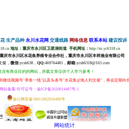
水花
生产品种
永
川
水
花
网
交通线路
网络信息
联
系
本
站
建议投诉
318.cn
地址：重庆市永川区卫星湖街道 手机网址：
http://m.yc6318.cn
重庆市永川区水花鱼养殖专业合作社，重庆市永川区丰祥渔业有限公司
文
俊
，
微信
:
ycsh638，
QQ
:
469764481，
邮箱:
ycsh6318@163.com
性没有商业目的的网站，所载文章仅供个人学习参考！
号和微信视频号"养鱼一线"以及头条号"水花鱼@渔人刘文俊"，将会定期向
网
站
备案/许可证号
：
渝ICP备2020014487号
-1
渝公网安备50011802010496号
网站统计