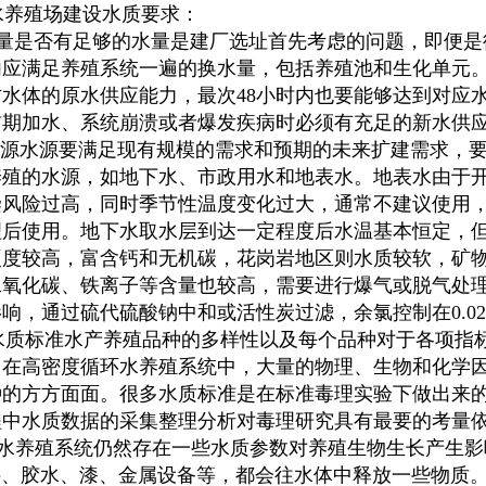
养殖场建设水质要求：
量是否有足够的水量是建厂选址首先考虑的问题，即便是
内应满足养殖系统一遍的换水量，包括养殖池和生化单元。即
立方水体的原水供应能力，最次48小时内也要能够达到对
前期加水、系统崩溃或者爆发疾病时必须有充足的新水供
源水源要满足现有规模的需求和预期的未来扩建需求，要
养殖的水源，如地下水、市政用水和地表水。地表水由于
染风险过高，同时季节性温度变化过大，通常不建议使用
理后使用。地下水取水层到达一定程度后水温基本恒定，
硬度较高，富含钙和无机碳，花岗岩地区则水质较软，矿
二氧化碳、铁离子等含量也较高，需要进行爆气或脱气处
响，通过硫代硫酸钠中和或活性炭过滤，余氯控制在0.02
质标准水产养殖品种的多样性以及每个品种对于各项指标
。在高密度循环水养殖系统中，大量的物理、生物和化学因
种的方方面面。很多水质标准是在标准毒理实验下做出来
程中水质数据的采集整理分析对毒理研究具有最要的考量
养殖系统仍然存在一些水质参数对养殖生物生长产生影
管件、胶水、漆、金属设备等，都会往水体中释放一些物质