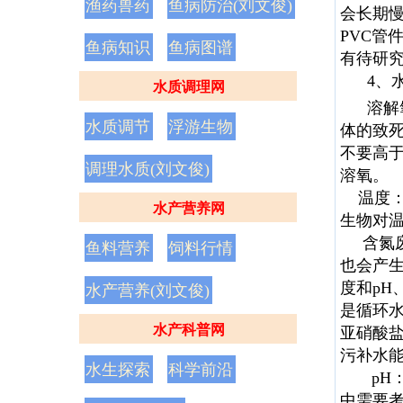
渔药兽药
鱼病防治(刘文俊)
会长期
PVC
鱼病知识
鱼病图谱
有待研
4、水
水质调理网
溶解氧
水质调节
浮游生物
体的致死
不要高于
调理水质(刘文俊)
溶氧。
温度：
水产营养网
生物对
含氮废
鱼料营养
饲料行情
也会产
度和pH
水产营养(刘文俊)
是循环
水产科普网
亚硝酸盐
污补水
水生探索
科学前沿
pH：表
中需要考