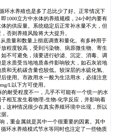
循环水养殖也是多了总比少了好。正常情况下
1000立方中水体的养殖规模，24小时内要有
应水体的供应量。系统稳定后正常补水量不大，但
应，否则养殖风险将大大提升。
从质量和数量上彻底调查和量化。有多种用于
开放程度较高，受到污染物、病原微生物、寄生
，如不可避免，须要进行砂滤、沉淀、消毒、调
但是水质受当地地质条件影响较大，如石灰岩地
物质和无机碳含量也较低。较深层的水硫化氢、
理后使用。市政用水一般为生活用水，必须注意
mg/L以下方可使用。
的耐受程度不一，几乎不可能有一个统一的水
子相互发生着物理-生物-化学反应，并影响着
的，这种情况很少在真实养殖环境中出现，所以
依据。
响，重金属就是其中一个很重要的因素。其中
。循环水养殖模式节水等同时也注定了一些物质