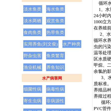
循环水
淡水鱼类
海水鱼类
1、水
24小时
淡水两栖
观赏鱼类
1000
在养殖
食肉鱼类
热带鱼类
2、水
循环水
实用养鱼(刘文俊)
水产种类
虫的污
温等处
野杂虫害
鱼类繁育
区水质
甲烷、
渔业机械
养鱼知识
余氯的影
3、水
水产病害网
质标准
细菌性病
病毒性病
养殖品
养殖过
寄生虫病
非病源性
循环水
PVC