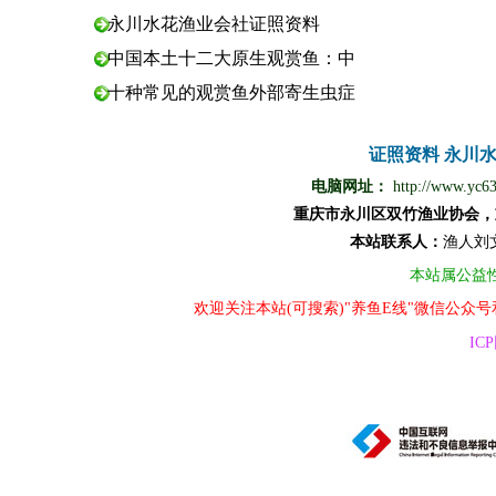
永川水花渔业会社证照资料
中国本土十二大原生观赏鱼：中
十种常见的观赏鱼外部寄生虫症
证照资料
永川
电脑网址：
http://www.yc6
重庆市永川区双竹渔业协会，
本站
联
系
人
：
渔
人
刘
本站属公益
欢迎关注本站(可搜索)"养鱼E线"微信公众
ICP