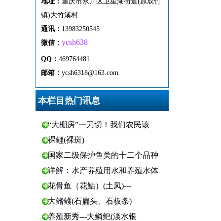
地址：
重
庆市
永
川区
卫
星
湖
街
道(原双竹
镇)
大
竹
溪
村
通
讯
：
13983250545
ycsh638
微
信：
QQ：
469764481
邮箱：
ycsh6318@163.com
本栏目热门讯息
“大棚房”一刀切！我们农民该
裸鲤(裸斑)
国家二级保护鱼类的十二个品种
详解：水产养殖用水和养殖水体
花骨鱼（花鮕）(土凤)---
大鳍鳠(石扁头、石板条)
养殖新秀---大鳞鲃(淡水银