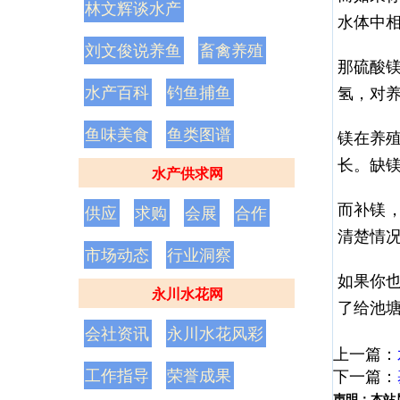
林文辉谈水产
水体中
刘文俊说养鱼
畜禽养殖
那硫酸
水产百科
钓鱼捕鱼
氢，对
鱼味美食
鱼类图谱
镁在养
长。缺镁
水产供求网
而补镁，
供应
求购
会展
合作
清楚情
市场动态
行业洞察
如果你
永川水花网
了给池
会社资讯
永川水花风彩
上一篇：
工作指导
荣誉成果
下一篇：
声明：
本站