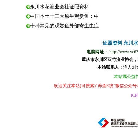
永川水花渔业会社证照资料
中国本土十二大原生观赏鱼：中
十种常见的观赏鱼外部寄生虫症
证照资料
永川
电脑网址：
http://www.yc6
重庆市永川区双竹渔业协会，
本站
联
系
人
：
渔
人
刘
本站属公益
欢迎关注本站(可搜索)"养鱼E线"微信公众
ICP