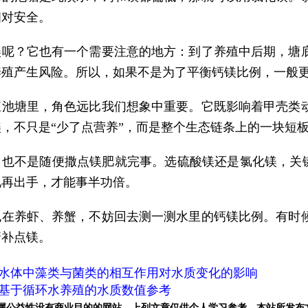
相对安全。
镁呢？它也有一个需要注意的地方：到了养殖中后期，塘
养殖产生风险。所以，如果不是为了平衡钙镁比例，一般
殖池塘里，角色远比我们想象中重要。它既影响着甲壳类
，不只是“少了点营养”，而是整个生态链条上的一块短
也不是随便撒点镁肥就完事。选硫酸镁还是氯化镁，关键
况再出手，才能事半功倍。
也在养虾、养蟹，不妨回去测一测水里的钙镁比例。有时
塘补点镁。
水体中藻类与菌类的相互作用对水质变化的影响
基于循环水养殖的水质数值参考
属公益性没有商业目的的网站，上列文章仅供个人学习参考。本站所发布