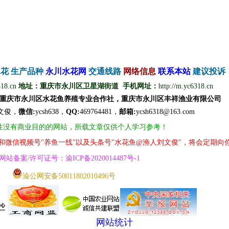
水花
生产品种
永
川
水
花
网
交通线路
网络信息
联
系
本
站
建议投诉
318.cn
地址：重庆市永川区卫星湖街道 手机网址：
http://m.yc6318.cn
重庆市永川区水花鱼养殖专业合作社，重庆市永川区丰祥渔业有限公司
文
俊
，
微信
:
ycsh638，
QQ
:
469764481，
邮箱:
ycsh6318@163.com
性没有商业目的的网站，所载文章仅供个人学习参考！
号和微信视频号"养鱼一线"以及头条号"水花鱼@渔人刘文俊"，将会定期向
网
站
备案/许可证号
：
渝ICP备2020014487号
-1
渝公网安备50011802010496号
网站统计