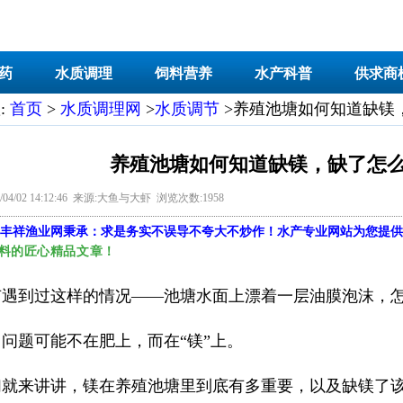
药
水质调理
饲料营养
水产科普
供求商
:
首页
>
水质调理网
>
水质调节
>养殖池塘如何知道缺镁
养殖池塘如何知道缺镁，缺了怎
/04/02 14:12:46 来源:大鱼与大虾 浏览次数:1958
丰祥渔业网
秉承：求是务实不误导不夸大不炒作！水产专业网站为您提供
料的匠心精品文章！
有遇到过这样的情况——池塘水面上漂着一层油膜泡沫，
问题可能不在肥上，而在“镁”上。
们就来讲讲，镁在养殖池塘里到底有多重要，以及缺镁了