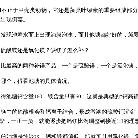
用不止于甲壳类动物，它还是藻类叶绿素的重要组成部分
至出现倒藻。
你发现池塘水面上出现油膜泡沫，而其他塘都好好的，就
用硫酸镁还是氯化镁？缺镁了怎么补？
价比最高的两种补镁产品，一个是硫酸镁，一个是氯化镁
用哪个，得看池塘的具体情况。
得池塘钙含量160，镁含量只有60，这就是典型的“钙高
酸镁中的硫酸根会和钙离子结合，形成微溶的硫酸钙沉淀，
高”，一正一负，就能逐步把钙镁比例调整到接近1:1的理
你的池塘是纯淡水，钙和镁都偏低，那就可以用氯化镁。