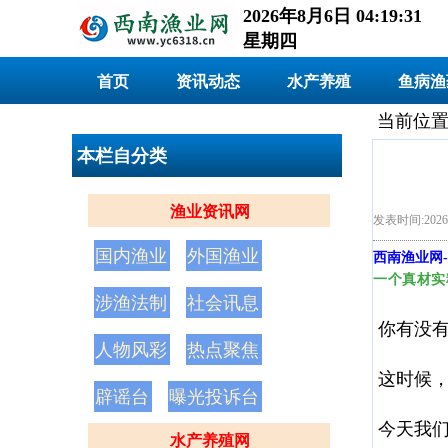
2026年8月6日 04:19:32
星期四
首页
资讯动态
水产养殖
鱼病渔
当前位置
本栏自分类
渔业资讯网
发表时间:2026
国内渔业
外国渔业
西南渔业网
-
一个真材实
涉渔法制
社会讯息
你有没
人物风彩
热点聚焦
这时候，
辟谣台
曝光投诉台
今天我
水产养殖网