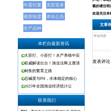
年度纪要
支部党务
载的请注明
欢
迎
关
注
本
规章制度
本站公告
文章
生产品种
本栏自最新资讯
大苏打、小苏打！水产养殖中应
发表评论
权威解读出台！渔业法释义厘清
鲟鱼的繁育之路
总碱度与PH，水体稳定的核心
2025年全国渔业经济统计公
联系我们