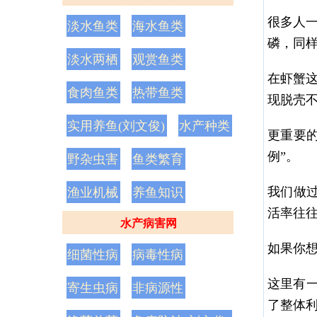
很多人
淡水鱼类
海水鱼类
磷，同
淡水两栖
观赏鱼类
在虾蟹
食肉鱼类
热带鱼类
现脱壳
实用养鱼(刘文俊)
水产种类
更重要
例”。
野杂虫害
鱼类繁育
我们做过
渔业机械
养鱼知识
活率往
水产病害网
如果你想
细菌性病
病毒性病
这里有
寄生虫病
非病源性
了整体