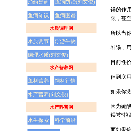
渔药兽药
鱼病防治(刘文俊)
镁的作
鱼病知识
鱼病图谱
限，甚
水质调理网
所以当
水质调节
浮游生物
补镁，
调理水质(刘文俊)
目前性
水产营养网
但到底
鱼料营养
饲料行情
如果你测
水产营养(刘文俊)
因为硫
水产科普网
镁被“拉
水生探索
科学前沿
而如果