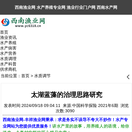
西南渔业网 水产养殖专业网 渔业行业门户网 ​西南水产网
丰祥渔业网 永川水花网，欢迎光临！
首页
渔业资讯
水产养殖
水产病害
水产营养
水质调理
水产科普
供求商机
当前位置：
首页
>
水质调节
󰊒
太湖蓝藻的治理思路研究
发表时间:2024/09/18 09:04:11 来源:中国科学探险 2021年6期 浏览
次数:3090
西南渔业网
-
丰祥渔业网
秉承：求是务实不误导不夸大不炒作！水产专
讲水产里的故事，用养殖人的语境，给你
业网站为您提供优质服务！