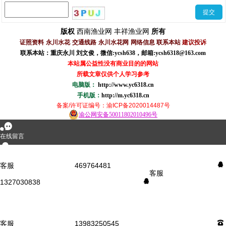
西南渔业网
丰祥渔业网
版权
所有
证照资料
永川水花
交通线路
永川水花网
网络信息
联系本站
建议投诉
联系本站：重庆永川 刘文俊，
微信
:
ycsh638
，
邮箱:ycsh6318@163.com
本站属公益性没有商业目的的网站
所载文章仅供个人学习参考
电脑版：
http://www.yc6318.cn
手机版：
http://m.yc6318.cn
备案/许可证编号
：渝ICP备2020014487号
渝公网安备50011802010496号
󰂮
在线留言
󰇇
QQ咨询
客服
469764481
󰇇
客服
1327030838
󰇇
󰄸
短信咨询
󰇯
电话咨询
客服
13983250545
󰇯