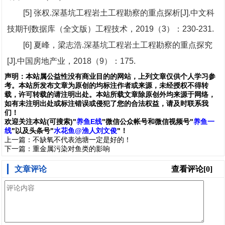
[5] 张权.深基坑工程岩土工程勘察的重点探析[J].中文科
技期刊数据库（全文版）工程技术，2019（3）：230-231.
[6] 夏峰，梁志浩.深基坑工程岩土工程勘察的重点探究
[J].中国房地产业，2018（9）：175.
声明：
本站属公益性没有商业目的的网站，上列文章仅供个人学习参
考。本站所发布文章为原创的均标注作者或来源，未经授权不得转
载，许可转载的请注明出处。本站所载文章除原创外均来源于网络，
如有未注明出处或标注错误或侵犯了您的合法权益，请及时联系我
们
！
欢
迎
关
注
本
站(可搜索)
"
养鱼E线
"微信公众帐号和
微信
视频号
"
养鱼一
线
"
以及头条号"
水花鱼@渔人刘文俊
"！
上一篇：
不缺氧不代表池塘一定是好的！
下一篇：
重金属污染对鱼类的影响
文章评论
查看评论[0]