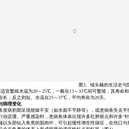
图3、锚头鳋的生活史与
适宜繁殖水温为20～25℃，一般在13～33℃间可繁殖，其寿
命长；反之则短。水温在25～37℃，平均寿命为20天。
与病理变化
鱼发病初期呈现烦燥不安（如水面不平静等），或患病鱼失去平
行动迟缓。严重感染时，患病鱼体表出现许多红肿斑点和许多“针状
鳋以头部钻入鱼类的肌肉中，可引起慢性增生性痰症，在伤口与