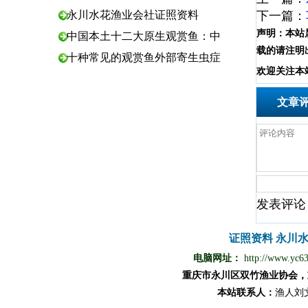
永川水花渔业会社证照资料
下一篇：
声明：
本站
中国本土十二大原生观赏鱼：中
载的请注明
十种常见的观赏鱼外部寄生虫症
欢
迎
关
注
本
文章
发表评论
证照资料
永川
电脑网址：
http://www.yc6
重庆市永川区双竹渔业协会，
本站
联
系
人
：
渔
人
刘