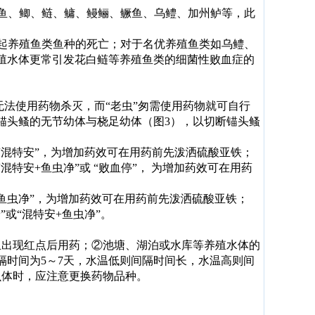
鱼、鲫、鲢、鳙、鳗鲡、鳜鱼、乌鳢、加州鲈等，此
起养殖鱼类鱼种的死亡；对于名优养殖鱼类如乌鳢、
殖水体更常引发花白鲢等养殖鱼类的细菌性败血症的
无法使用药物杀灭，而“老虫”匆需使用药物就可自行
锚头鳋的无节幼体与桡足幼体（图3），以切断锚头鳋
混特安”，为增加药效可在用药前先泼洒硫酸亚铁；
特安+鱼虫净”或 “败血停”， 为增加药效可在用药
鱼虫净”，为增加药效可在用药前先泼洒硫酸亚铁；
或“混特安+鱼虫净”。
且出现红点后用药；②池塘、湖泊或水库等养殖水体的
隔时间为5～7天，水温低则间隔时间长，水温高则间
虫体时，应注意更换药物品种。