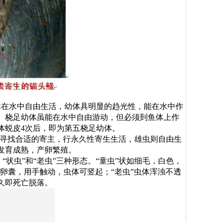
体在水中自由生活，幼体具明显的趋光性，能在水中作
体。桡足幼体虽能在水中自由游动，但必须到鱼体上作
体蜕皮4次后，即为第五桡足幼体。
就寻找合适的寄主，行永久性寄生生活，雄虫则自由生
发育成熟，产卵繁殖。
状虫”和“老虫”三种形态。“童虫”状如细毛，白色，
的卵囊，用手触动，虫体可竖起；“老虫”虫体浑浊不透
久即死亡脱落。