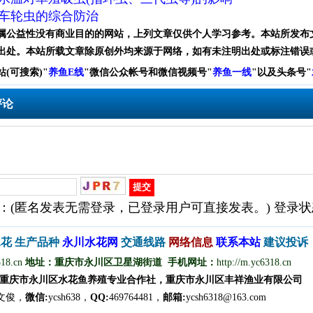
车轮虫的综合防治
属公益性没有商业目的的网站，上列文章仅供个人学习参考。本站所发布
出处。本站所载文章除原创外均来源于网络，如有未注明出处或标注错误
站(可搜索)
"
养鱼E线
"微信公众帐号和
微信
视频号
"
养鱼一线
"
以及头条号"
评论
：(匿名发表无需登录，已登录用户可直接发表。) 登录
水花
生产品种
永
川
水
花
网
交通线路
网络信息
联
系
本
站
建议投诉
318.cn
地址：重庆市永川区卫星湖街道 手机网址：
http://m.yc6318.cn
重庆市永川区水花鱼养殖专业合作社，重庆市永川区丰祥渔业有限公司
文
俊
，
微信
:
ycsh638，
QQ
:
469764481，
邮箱:
ycsh6318@163.com