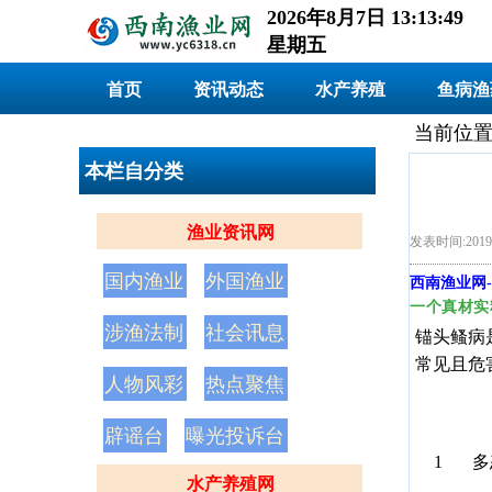
2026年8月7日 13:13:50
星期五
首页
资讯动态
水产养殖
鱼病渔
当前位置
本栏自分类
渔业资讯网
发表时间:201
国内渔业
外国渔业
西南渔业网
-
一个真材实
涉渔法制
社会讯息
锚头鳋病
常见且危
人物风彩
热点聚焦
辟谣台
曝光投诉台
1
多
水产养殖网