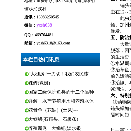
地址：
重
庆市
永
川区
卫
星
湖
街
道(原双竹
锚头
镇)
大
竹
溪
村
虫在12
通
讯
：
13983250545
此虫
鲶、加州
ycsh638
微
信：
暴发。
QQ：
469764481
五、防治
邮箱：
ycsh6318@163.com
大量
脱落，因
的生活史
本栏目热门讯息
①水温期
②治草鱼
“大棚房”一刀切！我们农民该
前先泼洒
③治鳜、
裸鲤(裸斑)
④湖泊、
国家二级保护鱼类的十二个品种
六、特别
详解：水产养殖用水和养殖水体
①药物
锚头鳋如
花骨鱼（花鮕）(土凤)---
隔时间短
大鳍鳠(石扁头、石板条)
养殖新秀---大鳞鲃(淡水银
上一篇：