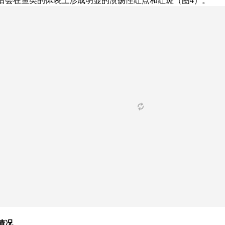
后会在鱼类的体表上形成明显的溃疡性红点和红斑（图4
）。
情况