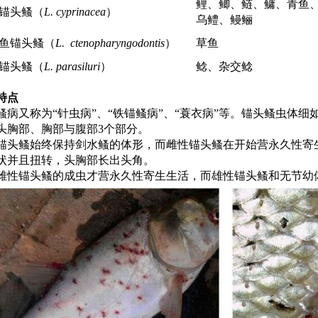
鲤、鲫、鲢、鳙、青鱼
锚头鳋（
L. cyprinacea
）
乌鳢、鳗鲡
鱼锚头鳋（
L. ctenopharyngodontis
）
草鱼
锚头鳋（
L. parasiluri
）
鲶、杂交鲶
特点
鳋病又称为“针虫病”、“铁锚鳋病”、“蓑衣病”等。锚头鳋虫体
头胸部、胸部与腹部3个部分。
锚头鳋始终保持剑水鳋的体形，而雌性锚头鳋在开始营永久性寄
状并且扭转，头胸部长出头角。
雌性锚头鳋的成虫才营永久性寄生生活，而雄性锚头鳋和无节幼