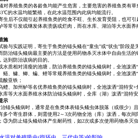
鳋对养殖鱼类的各龄鱼均能产生危害，主要危害的养殖鱼类有草
～33℃的水温均能繁殖，在此水温范围内此病均能流行。
寄生后不仅能引起养殖鱼类的吃食不旺、生长发育受阻，也可引
鲈等常引发或继发体表溃疡或烂肉，而在水库、湖泊等大水面养
措施
试验与实践证明，寄生于鱼类的锚头鳋在“童虫”或“状虫”阶段是
而防治锚头鳋病最主要的方法是使用药物杀灭水体中自由生活的
，达到防治该病的目的。
或水质相对清瘦的池塘，防治养殖鱼类的锚头鳋病时，全池泼洒“
、鲢、鳙、鲫、鳊、鲤等常规养殖鱼类的锚头鳋病时，全池泼洒“混
硫酸亚铁；
乌鳢、加州鲈等名优养殖鱼类的锚头鳋病时，全池泼洒“混特安+
水库等大水面养殖水体防治锚头鳋病时，全库（湖）泼洒“混特安”
提示
防治锚头鳋病时，通常是在鱼类体表锚头鳋虫体脱落（或很少）
有多个寄生群体，则需使用2～3次药物全池（库）泼洒，每次间
；③为防止锚头鳋幼体产生耐药性，如2次或多次使用药物杀灭
水温对单殖吸虫(指环虫、三代虫等)的影响