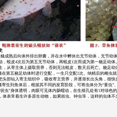
史
头鳋成熟后向体外排出卵囊，并在水中孵休出无节幼体，无节幼
动，蜕皮4次后为第五无节幼体，再蜕皮1次而成为第一桡足幼
生，从寄主体上摄取营养，否则无法蜕皮，数天后死亡。桡足幼
鳋在第五桡足幼体时进行交配，一生只交配1次。纳精后的雌虫
把头部钻入寄主组织中，吸收寄主营养，并逐渐长出头角，很快
鳋寄生到鱼体后，根据其不同的发育阶段，可将虫体分为“童虫”、“
“状虫”身体透明，肉眼可见体内肠蠕动，在生殖孔处有1对绿色
，体表常着生许多原生动物，如累枝虫、钟虫等，这样的虫体不