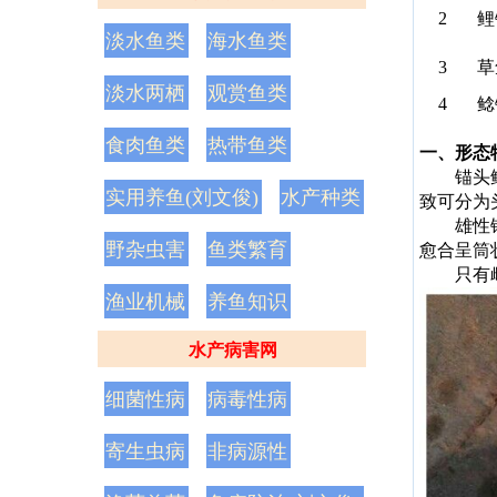
2
鲤
淡水鱼类
海水鱼类
3
草
淡水两栖
观赏鱼类
4
鲶
食肉鱼类
热带鱼类
一、形态
锚头
实用养鱼(刘文俊)
水产种类
致可分为
雄性
野杂虫害
鱼类繁育
愈合呈筒
只有
渔业机械
养鱼知识
水产病害网
细菌性病
病毒性病
寄生虫病
非病源性