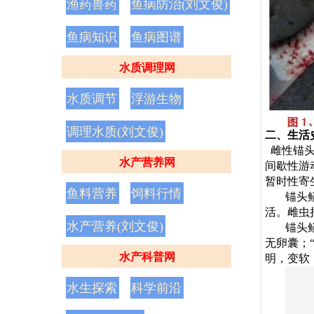
渔药兽药
鱼病防治(刘文俊)
鱼病知识
鱼病图谱
水质调理网
水质调节
浮游生物
调理水质(刘文俊)
二、生活
雌性锚
水产营养网
间歇性游
暂时性寄
鱼料营养
饲料行情
锚头
活。雌虫
水产营养(刘文俊)
锚头
无卵囊；
水产科普网
明，变软
水生探索
科学前沿