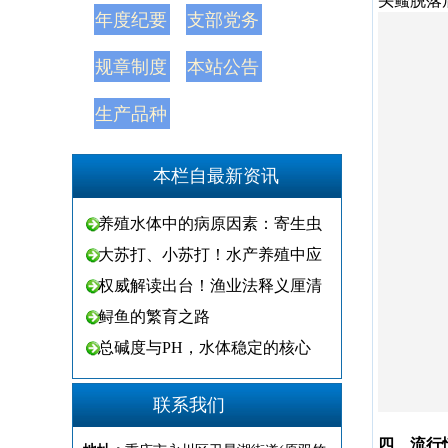
头鳋脱落
年度纪要
支部党务
规章制度
本站公告
生产品种
本栏自最新资讯
养殖水体中的病原因素：寄生虫
大苏打、小苏打！水产养殖中应
权威解读出台！渔业法释义厘清
鲟鱼的繁育之路
总碱度与PH，水体稳定的核心
联系我们
四、流行