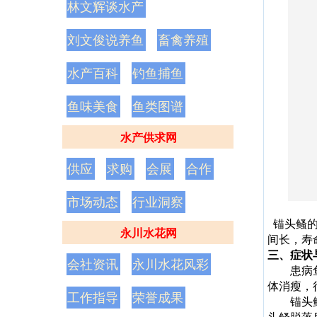
林文辉谈水产
刘文俊说养鱼
畜禽养殖
水产百科
钓鱼捕鱼
鱼味美食
鱼类图谱
水产供求网
供应
求购
会展
合作
市场动态
行业洞察
锚头鳋的
永川水花网
间长，寿
三、症状
会社资讯
永川水花风彩
患病
体消瘦，
工作指导
荣誉成果
锚头