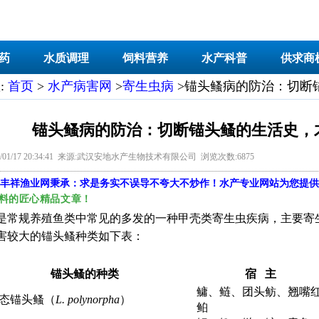
药
水质调理
饲料营养
水产科普
供求商
:
首页
>
水产病害网
>
寄生虫病
>锚头鳋病的防治：切断
锚头鳋病的防治：切断锚头鳋的生活史，
9/01/17 20:34:41 来源:武汉安地水产生物技术有限公司 浏览次数:6875
丰祥渔业网
秉承：求是务实不误导不夸大不炒作！水产专业网站为您提供
料的匠心精品文章！
是常规养殖鱼类中常见的多发的一种甲壳类寄生虫疾病，主要寄
害较大的锚头鳋种类如下表：
锚头鳋的种类
宿
主
鳙、鲢、团头鲂、翘嘴
态锚头鳋（
L. polynorpha
）
鲌