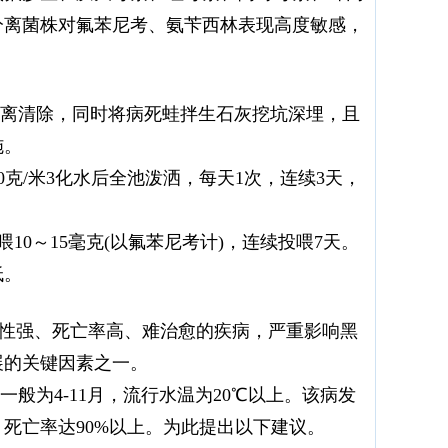
分离菌株对氟苯尼考、氨苄西林表现高度敏感，
离清除，同时将病死蛙拌生石灰挖坑深埋，且
施。
0克/米3化水后全池泼洒，每天1次，连续3天，
10～15毫克(以氟苯尼考计)，连续投喂7天。
低。
染性强、死亡率高、难治愈的疾病，严重影响黑
展的关键因素之一。
般为4-11月，流行水温为20℃以上。该病发
死亡率达90%以上。为此提出以下建议。