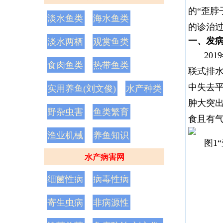
的“歪脖
淡水鱼类
海水鱼类
的诊治
一、发
淡水两栖
观赏鱼类
20
食肉鱼类
热带鱼类
联式排水
中失去平
实用养鱼(刘文俊)
水产种类
肿大突出
野杂虫害
鱼类繁育
食且有气
渔业机械
养鱼知识
图1
水产病害网
细菌性病
病毒性病
寄生虫病
非病源性