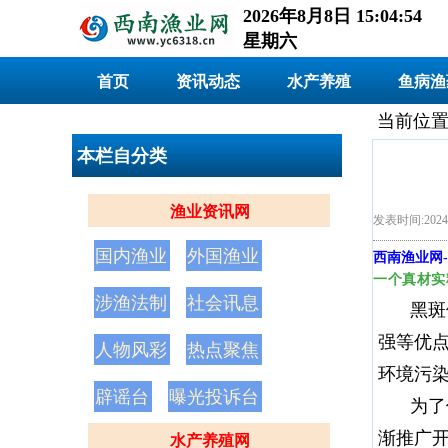
2026年8月8日 15:04:55
星期六
首页
资讯动态
水产养殖
鱼病渔
当前位置
本栏自分类
渔业资讯网
发表时间:2024
国内渔业
外国渔业
西南渔业网
-
一个真材实
涉渔法制
社会讯息
黑斑
强等优
人物风彩
热点聚焦
环境污
辟谣台
曝光投诉台
为了
渐推广
水产养殖网