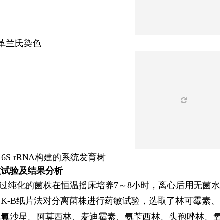
 革兰氏染色
 16S rRNA构建的系统发育树
敏试验及结果分析
过纯化的菌株在恒温摇床培养7～8小时，离心后用无菌水调整
过K-B纸片法对分离菌株进行药敏试验，选取了林可霉素
氧氟沙星、阿莫西林、麦迪霉素、氨苄西林、头孢唑林、