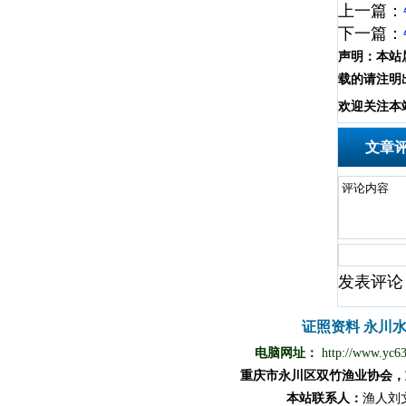
上一篇：
下一篇：
声明：
本站
载的请注明
欢
迎
关
注
本
文章
发表评论
证照资料
永川
电脑网址：
http://www.yc6
重庆市永川区双竹渔业协会，
本站
联
系
人
：
渔
人
刘