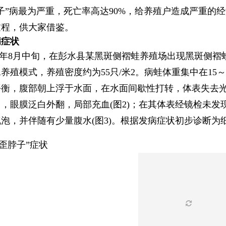
子”病最为严重，死亡率高达90%，给养殖户造成严重的
过程，供大家借鉴。
病症状
19年8月中旬，在彭水县某黑斑侧褶蛙养殖场出现黑斑侧
养殖模式，养殖密度约为55只/米2。病蛙体重集中在15
衡，腹部朝上浮于水面，在水面间歇性打转，体表失去光泽
，眼膜泛白外翻，局部充血(图2)；在其体表经镜检未
泡，并伴随有少量腹水(图3)。根据发病症状初步诊断为
“歪脖子”症状