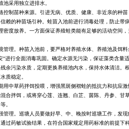
养殖池采用独立进排水。
严格控制苗种来源。引进无病、优质、健康、非近亲的种
得信赖的种苗场引种。蛙苗入池前进行消毒处理，防止带
合理密度放养。一方面保证养殖蛙类能有足够的活动空间
环境管理。种苗入池前，要严格对养殖水体、养殖池及饵
消安”进行全面消毒巩固。确定水源无污染，保证藻类含量
残余污染水质，定期更换养殖池内水，保持水体清洁。根
证水质稳定。
定期用中草药拌饵投喂，增强黑斑侧褶蛙的抵抗力和抗应
物混合拌饵，或将穿心莲、连翘、白芷、茵陈、丹参、甘
参等。
加强管理。巡塘人员要做好早、中、晚按时巡塘工作，发
。通过药敏试验结果，在符合国家规定用药标准的前提下