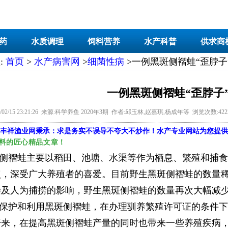
药
水质调理
饲料营养
水产科普
供求商
:
首页
>
水产病害网
>
细菌性病
>一例黑斑侧褶蛙“歪脖子
一例黑斑侧褶蛙“歪脖子
/02/15 23:21:26 来源:科学养鱼 2020年3期 作者:邱玉林,赵嘉琪,杨成年等 浏览次数:42
丰祥渔业网
秉承：求是务实不误导不夸大不炒作！水产专业网站为您提供
料的匠心精品文章！
侧褶蛙主要以稻田、池塘、水渠等作为栖息、繁殖和捕食
点，深受广大养殖者的喜爱。目前野生黑斑侧褶蛙的数量
染及人为捕捞的影响，野生黑斑侧褶蛙的数量再次大幅减
保护和利用黑斑侧褶蛙，在办理驯养繁殖许可证的条件下
开来，在提高黑斑侧褶蛙产量的同时也带来一些养殖疾病