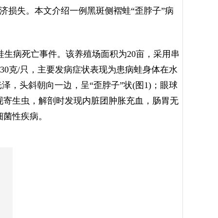
经济损失。本文介绍一例黑斑侧褶蛙“歪脖子”病
褶蛙生病死亡事件。该养殖场面积为20亩，采用串
～30克/只，主要发病症状表现为患病蛙身体在水
，头斜朝向一边，呈“歪脖子”状(图1)；眼球
发现寄生虫，解剖时发现内脏团肿胀充血，肠胃无
细菌性疾病。