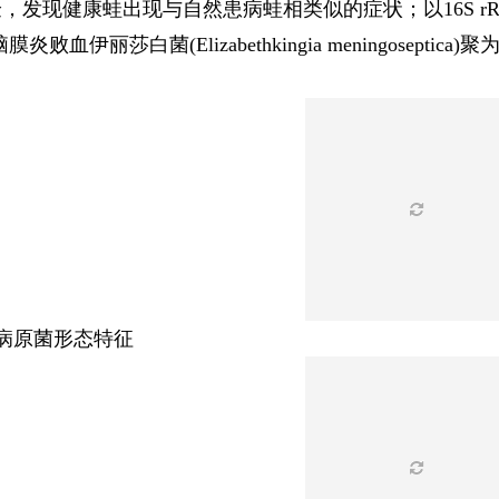
，发现健康蛙出现与自然患病蛙相类似的症状；以16S r
脑膜炎败血伊丽莎白菌(Elizabethkingia meningose
 病原菌形态特征