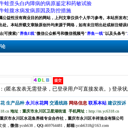
牛蛙歪头白内障病的病原鉴定和药敏试验
牛蛙腹水病发病原因及防控措施
属公益性没有商业目的的网站，上列文章仅供个人学习参考。本站所发布
出处。本站所载文章除原创外均来源于网络，如有未注明出处或标注错误
站(可搜索)
"
养鱼E线
"微信公众帐号和
微信
视频号
"
养鱼一线
"
以及头条号"
评论
：(匿名发表无需登录，已登录用户可直接发表。) 登录
水花
生产品种
永
川
水
花
网
交通线路
网络信息
联
系
本
站
建议投诉
318.cn
地址：重庆市永川区卫星湖街道 手机网址：
http://m.yc6318.cn
重庆市永川区水花鱼养殖专业合作社，重庆市永川区丰祥渔业有限公司
文
俊
，
微信
:
ycsh638，
QQ
:
469764481，
邮箱:
ycsh6318@163.com