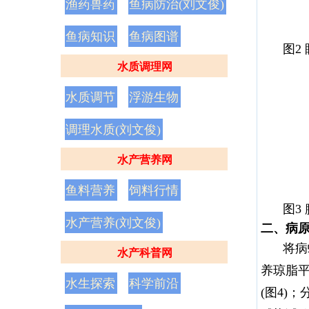
渔药兽药
鱼病防治(刘文俊)
鱼病知识
鱼病图谱
图2
水质调理网
水质调节
浮游生物
调理水质(刘文俊)
水产营养网
鱼料营养
饲料行情
图3
水产营养(刘文俊)
二、病
将病
水产科普网
养琼脂平
水生探索
科学前沿
(图4)