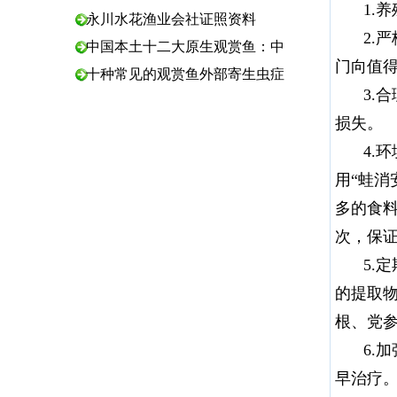
1.
永川水花渔业会社证照资料
2.
中国本土十二大原生观赏鱼：中
门向值
十种常见的观赏鱼外部寄生虫症
3.
损失。
4.
用“蛙
多的食料
次，保
5.
的提取
根、党
6.
早治疗