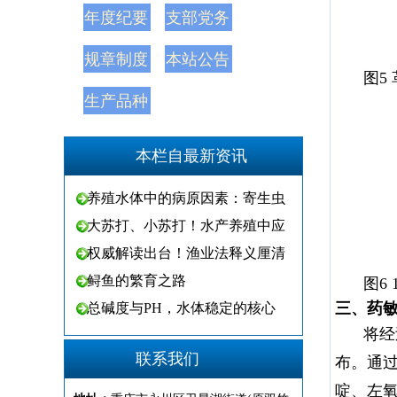
年度纪要
支部党务
规章制度
本站公告
图5
生产品种
本栏自最新资讯
养殖水体中的病原因素：寄生虫
大苏打、小苏打！水产养殖中应
权威解读出台！渔业法释义厘清
鲟鱼的繁育之路
图6
三、药
总碱度与PH，水体稳定的核心
将经
联系我们
布。通
啶、左