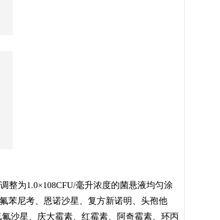
为1.0×108CFU/毫升浓度的菌悬液均匀涂
、氟苯尼考、恩诺沙星、复方新诺明、头孢他
氧氟沙星、庆大霉素、红霉素、阿奇霉素、环丙