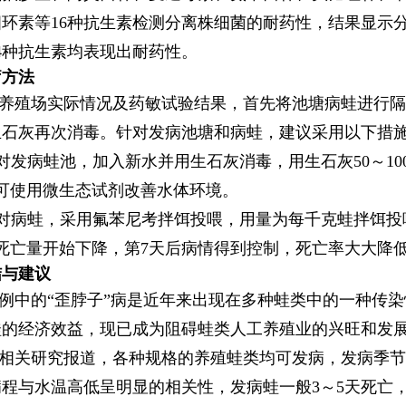
四环素等16种抗生素检测分离株细菌的耐药性，结果显示
4种抗生素均表现出耐药性。
疗方法
养殖场实际情况及药敏试验结果，首先将池塘病蛙进行隔
生石灰再次消毒。针对发病池塘和病蛙，建议采用以下措
针对发病蛙池，加入新水并用生石灰消毒，用生石灰50～10
天可使用微生态试剂改善水体环境。
针对病蛙，采用氟苯尼考拌饵投喂，用量为每千克蛙拌饵投喂
死亡量开始下降，第7天后病情得到控制，死亡率大大降
结与建议
例中的“歪脖子”病是近年来出现在多种蛙类中的一种传
蛙的经济效益，现已成为阻碍蛙类人工养殖业的兴旺和发
相关研究报道，各种规格的养殖蛙类均可发病，发病季节一
程与水温高低呈明显的相关性，发病蛙一般3～5天死亡，