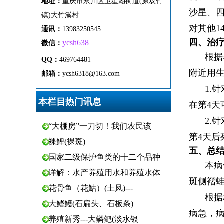
地址：
重
庆市
永
川区
卫
星
湖
街
道(原双竹
沙星、
镇)
大
竹
溪
村
对其他1
通
讯
：
13983250545
四、治
ycsh638
微
信：
根据
QQ：
469764481
附近用
邮箱：
ycsh6318@163.com
1.
本栏目热门讯息
在第4
2.
“大棚房”一刀切！我们农民该
第4天后
裸鲤(裸斑)
五、总
国家二级保护鱼类的十二个品种
本病
详解：水产养殖用水和养殖水体
斑侧褶
花骨鱼（花鮕）(土凤)---
根据
大鳍鳠(石扁头、石板条)
病急，病
养殖新秀---大鳞鲃(淡水银