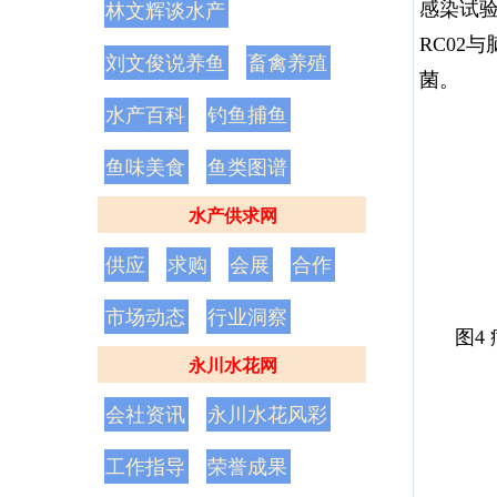
感染试验
林文辉谈水产
RC02与
刘文俊说养鱼
畜禽养殖
菌。
水产百科
钓鱼捕鱼
鱼味美食
鱼类图谱
水产供求网
供应
求购
会展
合作
市场动态
行业洞察
图4
永川水花网
会社资讯
永川水花风彩
工作指导
荣誉成果