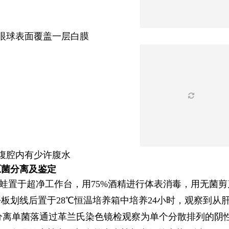
 眼球表面覆盖一层白膜
 腹腔内有少许腹水
原菌分离及鉴定
蛙置于超净工作台，用75%酒精进行体表消毒，用无菌
板划线后置于28℃恒温培养箱中培养24小时，观察到
；分离单菌落通过革兰氏染色镜检观察为单个分散排列的阴