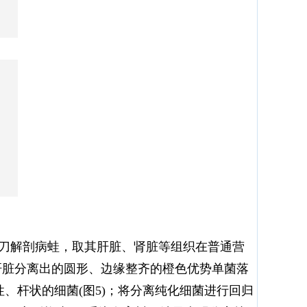
剪刀解剖病蛙，取其肝脏、肾脏等组织在普通营
从肝脏分离出的圆形、边缘整齐的橙色优势单菌落
性、杆状的细菌(图5)；将分离纯化细菌进行回归