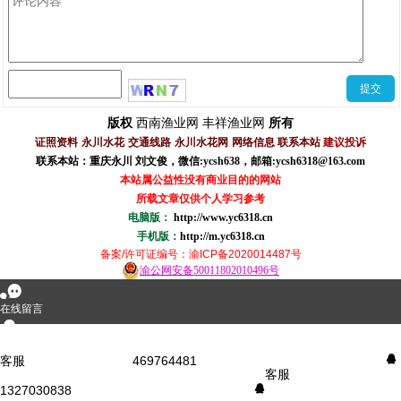
西南渔业网
丰祥渔业网
版权
所有
证照资料
永川水花
交通线路
永川水花网
网络信息
联系本站
建议投诉
联系本站：重庆永川 刘文俊，
微信
:
ycsh638
，
邮箱:ycsh6318@163.com
本站属公益性没有商业目的的网站
所载文章仅供个人学习参考
电脑版：
http://www.yc6318.cn
手机版：
http://m.yc6318.cn
备案/许可证编号
：渝ICP备2020014487号
渝公网安备50011802010496号
󰂮
在线留言
󰇇
QQ咨询
客服
469764481
󰇇
客服
1327030838
󰇇
󰄸