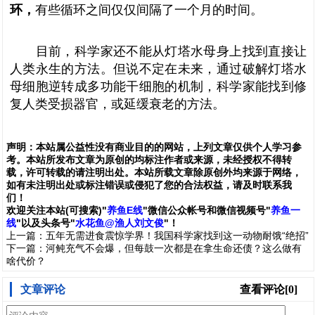
环，
有些循环之间仅仅间隔了一个月的时间。
目前，科学家还不能从灯塔水母身上找到直接让
人类永生的方法。但说不定在未来，通过破解灯塔水
母细胞逆转成多功能干细胞的机制，科学家能找到修
复人类受损器官，或延缓衰老的方法。
声明：
本站属公益性没有商业目的的网站，上列文章仅供个人学习参
考。本站所发布文章为原创的均标注作者或来源，未经授权不得转
载，许可转载的请注明出处。本站所载文章除原创外均来源于网络，
如有未注明出处或标注错误或侵犯了您的合法权益，请及时联系我
们
！
欢
迎
关
注
本
站(可搜索)
"
养鱼E线
"微信公众帐号和
微信
视频号
"
养鱼一
线
"
以及头条号"
水花鱼@渔人刘文俊
"！
上一篇：
五年无需进食震惊学界！我国科学家找到这一动物耐饿“绝招”
下一篇：
河鲀充气不会爆，但每鼓一次都是在拿生命还债？这么做有
啥代价？
文章评论
查看评论[0]