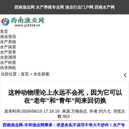
西南渔业网 水产养殖专业网 渔业行业门户网 ​西南水产网
丰祥渔业网 永川水花网，欢迎光临！
首页
渔业资讯
水产养殖
水产病害
水产营养
水质调理
水产科普
供求商机
当前位置：
首页
>
水生探索
󰊒
这种动物理论上永远不会死，因为它可以
在“老年”和“青年”间来回切换
发表时间:2026/06/15 17:16:16 来源:万物杂志 作者:刘六七 浏览次
数:903
西南渔业网
-
丰祥渔业网
秉承：求是务实不误导不夸大不炒作！水产专