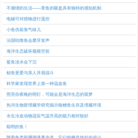
不缠绕的生活——章鱼的吸盘具有独特的感知机制
电鳗可对猎物进行遥控
小鱼伪装靠气味儿
法国咕噜鱼会磨牙发声
海洋生态破坏规模空前
鲨鱼淡水会下沉
鲸鱼更爱与亲人并肩战斗
科学家发现世界上第一种温血鱼
照亮你夜晚的明灯，可能会是海洋生态的噩梦
热河生物群埋藏学研究揭示狼鳍鱼生存及埋藏环境
水生冷血动物适应气温升高的能力相对较好
聪明的鱼！
随着鱼类和珊瑚逃离赤道，它们的栖息地却在缩小