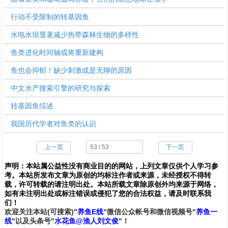
行动不受限制的转基因鱼
水电水坝显著减少热带森林生物的多样性
鱼类进化时间轴或将重新建构
鱼也会抑郁！缺少刺激或是无聊的原因
中文水产搜索引擎的研究与探索
转基因鱼综述
我国历代学者对鱼类的认识
上一页
下一页
声明：
本站属公益性没有商业目的的网站，上列文章仅供个人学习参
考。本站所发布文章为原创的均标注作者或来源，未经授权不得转
载，许可转载的请注明出处。本站所载文章除原创外均来源于网络，
如有未注明出处或标注错误或侵犯了您的合法权益，请及时联系我
们
！
欢
迎
关
注
本
站(可搜索)
"
养鱼E线
"微信公众帐号和
微信
视频号
"
养鱼一
线
"
以及头条号"
水花鱼@渔人刘文俊
"！