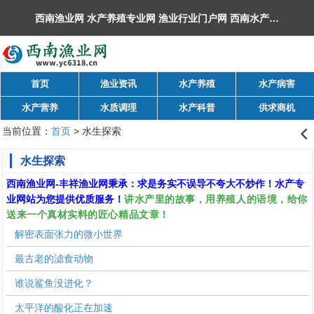
西南渔业网 水产养殖专业网 渔业行业门户网 ​西南水产网 丰祥渔业网 永川水花网，欢迎光临！
首页
渔业资讯
水产养殖
水产病害
水产营养
水质调理
水产科普
供求商机
当前位置：
首页
> 水生探索
󰊒
水生探索
西南渔业网
-
丰祥渔业网
秉承：求是务实不误导不夸大不炒作！水产专
讲水产里的故事，用养殖人的语境，给你
业网站为您提供优质服务！
送来一个真材实料的匠心精品文章！
解密表面张力的微小世界
最古老的滤食动物
谁说鲨鱼没进化？
太平洋的酸化正在加速