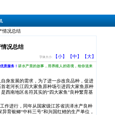
机
生产情况总结
生产情况总结
【小】
【中】
【大】
字体大小:
讲水产里的故事，用养殖人的语境，给你送来
优质服务！
及自身发展的需求，
为了进一歩改良品种，促进
石首老河长江四大家鱼原种场引进四大家鱼原种
是西南地区名符其实的“四大家鱼”良种繁育基
工作进行，同年
从国家级江苏省洪泽水产良种
家异育银鲫“中科三号”和兴国红鲤的生产单位，