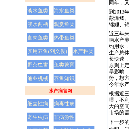
同年，
淡水鱼类
海水鱼类
到
2013
彭泽鲫
淡水两栖
观赏鱼类
锦鲤、
近三年
食肉鱼类
热带鱼类
响水产
约用水
实用养鱼(刘文俊)
水产种类
生产总
长快速
野杂虫害
鱼类繁育
原则上
旱影响
势，
想
渔业机械
养鱼知识
今年水
水产病害网
根据近
喂，不
细菌性病
病毒性病
大的空
市场的
寄生虫病
非病源性
下一步