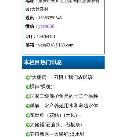
地址：
重
庆市
永
川区
卫
星
湖
街
道(原双竹
镇)
大
竹
溪
村
通
讯
：
13983250545
ycsh638
微
信：
QQ：
469764481
邮箱：
ycsh6318@163.com
本栏目热门讯息
“大棚房”一刀切！我们农民该
裸鲤(裸斑)
国家二级保护鱼类的十二个品种
详解：水产养殖用水和养殖水体
花骨鱼（花鮕）(土凤)---
大鳍鳠(石扁头、石板条)
养殖新秀---大鳞鲃(淡水银