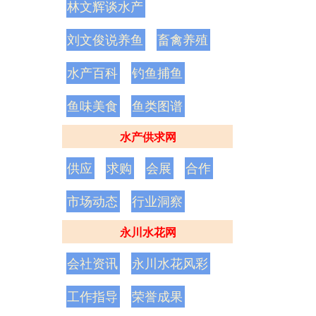
林文辉谈水产
刘文俊说养鱼
畜禽养殖
水产百科
钓鱼捕鱼
鱼味美食
鱼类图谱
水产供求网
供应
求购
会展
合作
市场动态
行业洞察
永川水花网
会社资讯
永川水花风彩
工作指导
荣誉成果