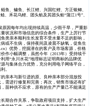
。
、鲢鱼、鳙鱼、长江鲤、
兴国红鲤、
方正银鲫、
口鲶、禾花乌鲤、
团头鲂及其团头鲂
“蒲江
1
号”
、
侯原因每年均出现持续高温，少雨干旱，严重影
水量状况和市场信息的综合条件，生产上厉行节
到鱼类亲本顺利生长发育不受水量不足的影响，
生病或不生病，保持夜间及凌晨不缺氧，促鱼生
.cn
）优势，挖掘潜在的客户及市场客源，价格
卖价作小幅调整，
虽然今年（
2013
年）受持续干
分利用
“永川水花”地理标志证明商标的品牌优
资源与集体合力优势，充分利用电子网络平台，
顺利。
有的亲本与新引进的原、良种亲本部分混放投
化，需进行修复和完善；再次，销售市场还有扩
四，苗种供不应求，原有的生产产量己不能满足
性长期合作关系，
争取政府项目支持，扩大生产