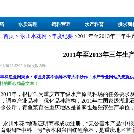
药
水质调理
饲料营养
水产科普
供求商
:
首页
>
永川水花网
>
年度纪要
>2011年至2013年三年
2011年至2013年三年
11/10 23:32:22 浏览次数:3894
丰祥渔业网
秉承：求是务实不误导不夸大不炒作！水产专业网站为您提供
料的匠心精品文章！
至
2013
年，根据作为重庆市市级水产原良种场的任务要求
展，调整产业品种，优化品种结构，
2011
年在国家级
湖北
0
余公斤
，青鱼繁育在重庆地区是首家也是独家生产单位，
，
“
永川水花
”
地理证明商标成功注册，
“
无公害水产品
”
申报
异育银鲫
"
“中科三号”亲本和兴国红鲤亲本，是重庆地区首