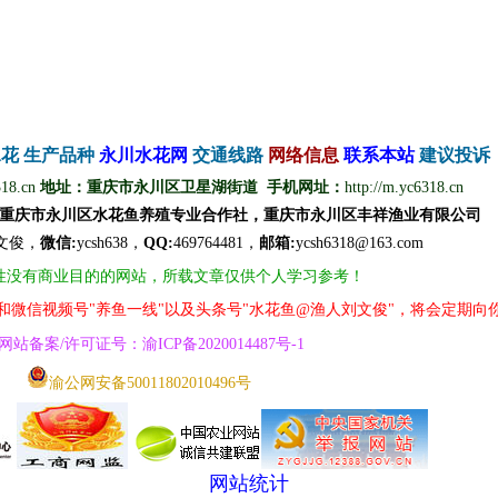
水花
生产品种
永
川
水
花
网
交通线路
网络信息
联
系
本
站
建议投诉
318.cn
地址：重庆市永川区卫星湖街道 手机网址：
http://m.yc6318.cn
重庆市永川区水花鱼养殖专业合作社，重庆市永川区丰祥渔业有限公司
文
俊
，
微信
:
ycsh638，
QQ
:
469764481，
邮箱:
ycsh6318@163.com
性没有商业目的的网站，所载文章仅供个人学习参考！
号和微信视频号"养鱼一线"以及头条号"水花鱼@渔人刘文俊"，将会定期向
网
站
备案/许可证号
：
渝ICP备2020014487号
-1
渝公网安备50011802010496号
网站统计