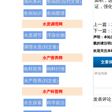
面积，
渔药兽药
鱼病防治(刘文俊)
证，强
鱼病知识
鱼病图谱
刘
水质调理网
上一篇：
下一篇：
水质调节
浮游生物
声明：
本站
载的请注明
调理水质(刘文俊)
欢
迎
关
注
本
水产营养网
文章
鱼料营养
饲料行情
水产营养(刘文俊)
水产科普网
发表评论
水生探索
科学前沿