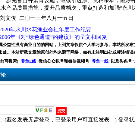
进一步完善苗种繁育设施，继续引进
原、良种亲本，做好
化水产品质量措施，提升品质档次，重点打造和加强
“
永川
文俊
二〇一三年八月十五日
2020年永川水花渔业会社年度工作纪要
2006年《对“绿色通道”的建议》的呈文和回复
属公益性没有商业目的的网站，上列文章仅供个人学习参考。本站所发布
出处。本站所载文章除原创外均来源于网络，如有未注明出处或标注错误
站(可搜索)
"
养鱼E线
"微信公众帐号和
微信
视频号
"
养鱼一线
"
以及头条号"
评论
：(匿名发表无需登录，已登录用户可直接发表。) 登录