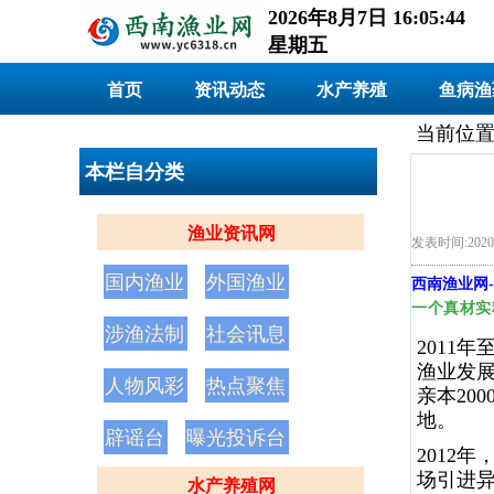
2026年8月7日 16:05:44
星期五
首页
资讯动态
水产养殖
鱼病渔
当前位置
本栏自分类
渔业资讯网
发表时间:2020/
国内渔业
外国渔业
西南渔业网
-
一个真材实
涉渔法制
社会讯息
2011
年
渔业发
人物风彩
热点聚焦
亲本
200
地。
辟谣台
曝光投诉台
2012
年
场引进
水产养殖网