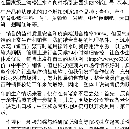
又在
国家级
上海松江水产良种场引进团头鲂“蒲江
1
号”
亲本
年生产品种从原来的
10
个增加到近
20
个品种：
青鱼、草鱼
、
异育银鲫“中科三号”
、
黄颡鱼、岩鲤、中华倒刺鲃、大
锦鲫、
翘嘴红鲌
等。
来，销售的苗种质量安全和疫病检测合格率
100%
。但因气
养殖的正常生产和销售，我们结合自身的地理条件、水源
，水花（鱼苗）繁育时能用循环水时就停用活水源，以达
体较为顺畅；管理上进行全天候
24
小时精细管控，让鱼少
，体质优良；销售上发挥自己的互联网（
http://www.yc6318
定价（中平价）销售，但也根据短期内市场行情不好时，
，整个水产行业整体销售疲软，但我们发挥合作优势，充
方设法挖掘市场潜力，努力拓展销售市场，整合成员信息
产苗种销售较近三年来为最好。
因此，整体上说销售仍为
三年的生产情况来看，仍存在有诸多不足之处：首先，原
利于亲本品质的进一步提高；其次
，
渔场部分设施设备老
间，缺乏出口权，中亚和东南亚地区仍可以开发利用，第
需求。
的工作规化：积极加强与
科研院所和高等院校建立起实质