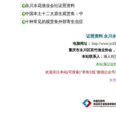
永川水花渔业会社证照资料
中国本土十二大原生观赏鱼：中
十种常见的观赏鱼外部寄生虫症
证照资料
永川
电脑网址：
http://www.yc6
重庆市永川区双竹渔业协会，
本站
联
系
人
：
渔
人
刘
本站属公益
欢迎关注本站(可搜索)"养鱼E线"微信公众
ICP