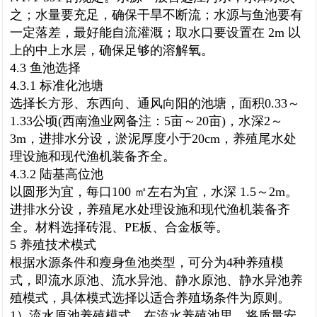
之；水量要充足，确保干旱不断流；水源与鱼池要有
一定落差，最好能自流灌溉；取水口要设置在 2m 以
上的中上水层，确保足够的溶解氧。
4.3 鱼池选择
4.3.1 标准化池塘
选择长方形、东西向、通风向阳的池塘，面积0.33～
1.33公顷(西南渔业网备注：5亩
～20亩)
，水深2～
3m，进排水分设，淤泥厚度小于20cm，养殖尾水处
理设施和现代渔机装备齐全。
4.3.2 陆基高位池
以圆形为宜，每口100 ㎡左右为宜，水深 1.5～2m。
进排水分设，养殖尾水处理设施和现代渔机装备齐
全。材料选择砖混、PE板、合金板等。
5 养殖技术模式
根据水源条件和瘦身鱼池类型，可分为4种养殖模
式，即流水原池、流水异池、静水原池、静水异池养
殖模式，具体模式选择以适合养殖场条件为原则。
1）流水原池养殖模式。在流水养殖池里，将质量安