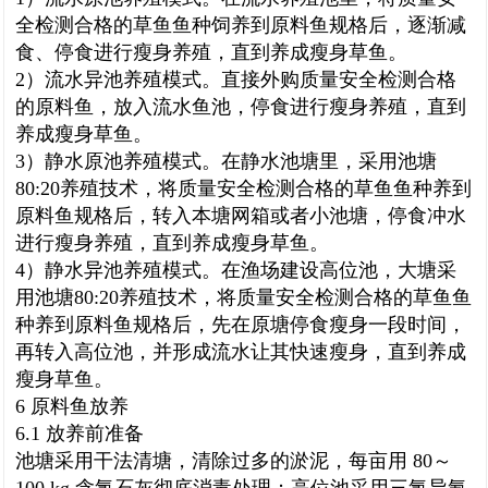
全检测合格的草鱼鱼种饲养到原料鱼规格后，逐渐减
食、停食进行瘦身养殖，直到养成瘦身草鱼。
2）流水异池养殖模式。直接外购质量安全检测合格
的原料鱼，放入流水鱼池，停食进行瘦身养
殖，直到
养成瘦身草鱼。
3）静水原池养殖模式。在静水池塘里，采用池塘
80:20养殖技术，将质量安全检测合格的草鱼鱼种养到
原料鱼规格后，转入本塘网箱或者小池塘，停食冲水
进行瘦身养殖，直到养成瘦身草鱼。
4）静水异池养殖模式。在渔场建设高位池，大塘采
用池塘80:20养殖技术，将质量安全检测合格的草鱼鱼
种养到原料鱼规格后，先在原塘停食瘦身一段时间，
再转入高位池，并形成流水让其快速瘦身，直到养成
瘦身草鱼。
6 原料鱼放养
6.1 放养前准备
池塘采用干法清塘，清除过多的淤泥，每亩用 80～