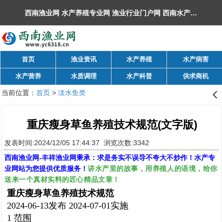
西南渔业网 水产养殖专业网 渔业行业门户网 ​西南水产网 丰祥渔业网 永川水花网，欢迎光临！
首页
渔业资讯
水产养殖
水产病害
水产营养
水质调理
水产科普
供求商机
当前位置：
首页
>
淡水鱼类
󰊒
重庆瘦身草鱼养殖技术规范(文字版)
发表时间:2024/12/05 17:44:37 浏览次数:3342
西南渔业网
-
丰祥渔业网
秉承：求是务实不误导不夸大不炒作！水产专
讲水产里的故事，用养殖人的语境，给你
业网站为您提供优质服务！
送来一个真材实料的匠心精品文章！
重庆瘦身草鱼养殖技术规范
2024-06-13发布 2024-07-01实施
1 范围