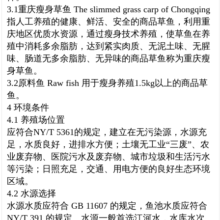
3.1重庆瘦身草鱼 The slimmed grass carp of Chongqing
指人工养殖的健康、鲜活、安全的商品草鱼，利用重
庆地区优质水资源，通过瘦身技术养殖，使草鱼在养
殖中消耗多余脂肪，达到紧实肉质、无泥土味、无腥
味、肠道无多余脂肪、无异味的商品草鱼称为重庆瘦
身草鱼。
3.2
原料鱼 Raw fish 用于瘦身养殖1.5kg以上的商品草
鱼。
4 环境条件
4.1 养殖场位置
应符合NY/T 5361的规定，建立在无污染源，水源充
足，水质良好，进排水方便；土壤无工业“三废”、农
业废弃物、医院污水及废弃物、城市垃圾和生活污水
等污染；日照充足，交通、用电方便的良好生态环境
区域。
4.2 水源选择
水源水质应符合 GB 11607 的规定，鱼池水质应符合
NY/T 391 的规定。水源一般首选江河水，水库水次