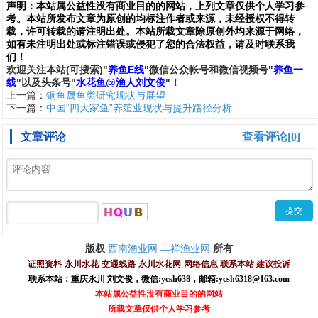
声明：
本站属公益性没有商业目的的网站，上列文章仅供个人学习参
考。本站所发布文章为原创的均标注作者或来源，未经授权不得转
载，许可转载的请注明出处。本站所载文章除原创外均来源于网络，
如有未注明出处或标注错误或侵犯了您的合法权益，请及时联系我
们
！
欢
迎
关
注
本
站(可搜索)
"
养鱼E线
"微信公众帐号和
微信
视频号
"
养鱼一
线
"
以及头条号"
水花鱼@渔人刘文俊
"！
上一篇：
铜鱼属鱼类研究现状与展望
下一篇：
中国“四大家鱼”养殖业现状与提升路径分析
文章评论
查看评论[0]
西南渔业网
丰祥渔业网
版权
所有
证照资料
永川水花
交通线路
永川水花网
网络信息
联系本站
建议投诉
联系本站：重庆永川 刘文俊，
微信
:
ycsh638
，
邮箱:ycsh6318@163.com
本站属公益性没有商业目的的网站
所载文章仅供个人学习参考