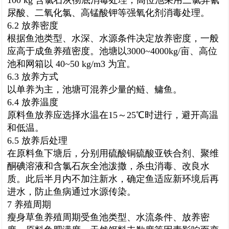
100 kg 含氯石灰彻底消毒处理；高位池采用三氯异氰
尿酸、二氧化氯、高锰酸钾等强氧化剂消毒处理。
6.2 放养密度
根据鱼池类型、水深、水源条件决定放养密度，一般
应高于成鱼养殖密度。池塘以3000~4000kg/亩、高位
池和网箱以 40~50 kg/m3 为宜。
6.3 放养方式
以单养为主，池塘可混养少量的鲢、鳙鱼。
6.4 放养温度
原料鱼放养应选择水温在15～25℃时进行，避开高温
和低温。
6.5 放养后处理
在原料鱼下塘后，分别用硫酸铜硫酸亚铁合剂、聚维
酮碘溶液和含氯石灰全池泼撒，杀虫消毒、改良水
质。此后半月内不加注新水，确定鱼适应新环境后再
进水，防止鱼病通过水源传染。
7 养殖周期
瘦身草鱼养殖周期受鱼池类型、水流条件、放养密