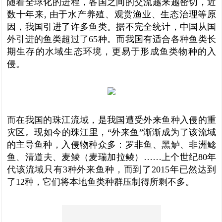
随着全球化的进程，各国之间的交流越来越密切，近
数十年来, 由于水产养殖、观赏渔业、生态治理等原
因，我国引进了许多鱼类。据不完全统计，中国从国
外引进的鱼类超过了65种。而我国有适合各种鱼类长
期生存的水域生态环境，更易于形成鱼类物种的入
侵。
而在我国的珠江流域，是我国遭受外来鱼种入侵的重
灾区。现如今的珠江里，“外来鱼”渐渐成为了该流域
的主导鱼种，入侵物种众多：罗非鱼、黑鲈、非洲鲶
鱼、清道夫、麦鲮（麦瑞加拉鲮）……上个世纪80年
代该流域只有3种外来鱼种，而到了2015年已然达到
了12种，它们将本地鱼类种群压制得所剩不多。