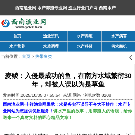
西南渔业网 水产养殖专业网 渔业行业门户网 ​西南水产网 丰祥渔业网 永川水花网，欢迎光临！
首页
渔业资讯
水产养殖
水产病害
水产营养
水质调理
水产科普
供求商机
当前位置：
首页
>
热带鱼类
󰊒
麦鲮：入侵最成功的鱼，在南方水域繁衍30
年，却被人误以为是草鱼
发表时间:2025/10/05 07:55:54 来源:网络 浏览次数:8208
西南渔业网
-
丰祥渔业网
秉承：求是务实不误导不夸大不炒作！水产专
讲水产里的故事，用养殖人的语境，给你
业网站为您提供优质服务！
送来一个真材实料的匠心精品文章！