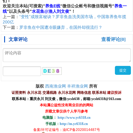
们
！
欢
迎
关
注
本
站(可搜索)
"
养鱼E线
"微信公众帐号和
微信
视频号
"
养鱼一
线
"
以及头条号"
水花鱼@渔人刘文俊
"！
上一篇：
“变性”成致富秘诀？罗非鱼血洗美国市场，中国靠养鱼年揽
200亿
下一篇：
罗非鱼在中国遭冷眼嫌弃，在国外却很流行？
文章评论
查看评论[0]
西南渔业网
丰祥渔业网
版权
所有
证照资料
永川水花
交通线路
永川水花网
网络信息
联系本站
建议投诉
联系本站：重庆永川 刘文俊，
微信
:
ycsh638
，
邮箱:ycsh6318@163.com
本站属公益性没有商业目的的网站
所载文章仅供个人学习参考
电脑版：
http://www.yc6318.cn
手机版：
http://m.yc6318.cn
备案/许可证编号
：渝ICP备2020014487号