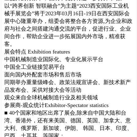
以“跨界创新 智联融合”为主题“
2023
西安国际工业机
械手展览会”将于
2023
年
03
月
16
日
-19
日在西安国际会
展中心隆重举办，组委会将整合各方资源
,
为企业和政
府与社会之间搭建沟通交流的平台，促进行业、企业
间合作，帮助企业进一步拓展国内外市场，精准获
客。
展会特点
Exhibition features
中国机械制造业国际化、专业化展示平台
中国全工业链接贸易平台
面向国内外配套市场和售后市场
同期举办重量级峰会、政策法规宣讲会、新技术新产
品发布会、采供对接大会等活动
观众来自全球机械制造行业及相关领域
参展商
-
观众统计
Exhibitor-Spectator statistics
■
40
个国家和地区出席了展会
,
除来自中国大陆和台
湾、香港外，还有来美国、德国、英国、加拿大、意
大利、俄罗斯、新加坡、伊朗、 韩国、日本、印度、
巴西、土耳其、等国家；