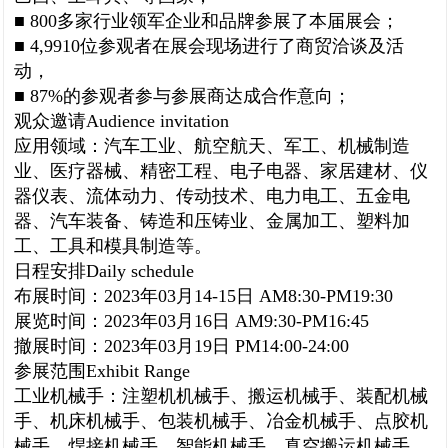
■
800
多家行业领军企业和品牌参展了本届展会；
■
4,9910
位参观者在展会现场进行了商贸洽谈及活
动，
■
87%
的参观者参与参展商达成合作意向；
观众邀请
Audience invitation
应用领域：汽车工业、航空航天、军工、机械制造
业、医疗器械、精密工程、电子电器、家居建材、仪
器仪表、流体动力、传动技术、电力电工、五金电
器、汽车装备、铸造和压铸业、金属加工、塑料加
工、工具和模具制造等。
日程安排
Daily schedule
布展时间：
2023
年
03
月
14-15
日
AM8:30-PM19:30
展览时间：
2023
年
03
月
16
日
AM9:30-PM16:45
撤展时间：
2023
年
03
月
19
日
PM14:00-24:00
参展范围
Exhibit Range
工业机械手：注塑机机械手、搬运机械手、装配机械
手、机床机械手、包装机械手、冶金机械手、点胶机
械手、焊接机械手、智能机械手、真空搬运机械手、