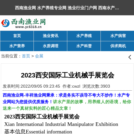
西南渔业网 水产养殖专业网 渔业行业门户网 ​西南水产网 丰祥渔业网 永川水花网，欢迎光临！
首页
渔业资讯
水产养殖
水产病害
水产营养
水质调理
水产科普
供求商机
当前位置：
首页
>
会展
󰊒
2023西安国际工业机械手展览会
发表时间:2022/09/05 09:23:45 作者:cwzl 浏览次数:3903
西南渔业网
-
丰祥渔业网
秉承：求是务实不误导不夸大不炒作！水产专
讲水产里的故事，用养殖人的语境，给你
业网站为您提供优质服务！
送来一个真材实料的匠心精品文章！
2023
西安国际工业机械手展览会
Xian International Industrial Manipulator Exhibition
基本信息
Essential information