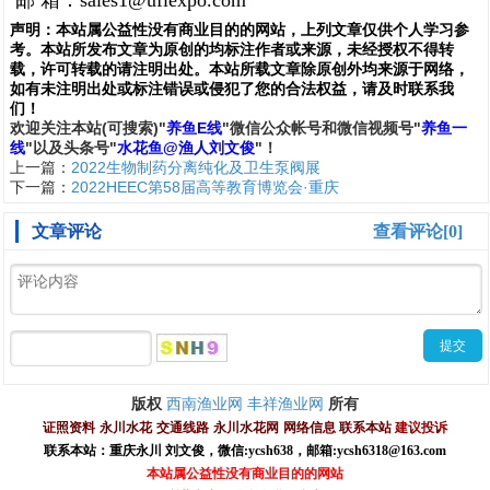
邮
箱：
sales1@ufiexpo.com
声明：
本站属公益性没有商业目的的网站，上列文章仅供个人学习参
考。本站所发布文章为原创的均标注作者或来源，未经授权不得转
载，许可转载的请注明出处。本站所载文章除原创外均来源于网络，
如有未注明出处或标注错误或侵犯了您的合法权益，请及时联系我
们
！
欢
迎
关
注
本
站(可搜索)
"
养鱼E线
"微信公众帐号和
微信
视频号
"
养鱼一
线
"
以及头条号"
水花鱼@渔人刘文俊
"！
上一篇：
2022生物制药分离纯化及卫生泵阀展
下一篇：
2022HEEC第58届高等教育博览会·重庆
文章评论
查看评论[0]
西南渔业网
丰祥渔业网
版权
所有
证照资料
永川水花
交通线路
永川水花网
网络信息
联系本站
建议投诉
联系本站：重庆永川 刘文俊，
微信
:
ycsh638
，
邮箱:ycsh6318@163.com
本站属公益性没有商业目的的网站