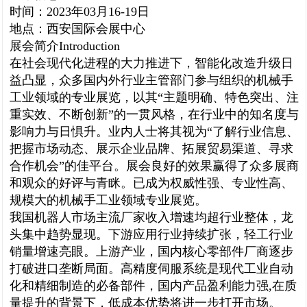
时间：
2023
年
03
月
16-19
日
地点：西安国际会展中心
展会简介
Introduction
在社会现代化进程的大力推进下，智能化改造升级日
益凸显，众多国内外行业主管部门参与组织的机械手
工业领域的专业展览，以其
“主题明确、特色突出、注
重实效、不断创新”的一贯风格，在行业中的知名度与
影响力与日惧升。业内人士将其视为“了解行业信息、
把握市场动态、展示企业品牌、拓展贸易渠道、寻求
合作机会”的佳平台。展会良好的效果赢得了众多展商
和观众的好评与青眯。已成为权威性强、专业性高、
规模大的机械手工业领域专业展览。
我国机器人市场主流厂家收入增速均超行业整体，龙
头集中趋势显现。下游应用行业持续扩张，轻工行业
销量增速亮眼。上游产业，国内核心零部件厂商逐步
打破进口垄断局面。高精度伺服系统是现代工业自动
化和精细制造的必备部件，国内产品盈利能力强
,
在质
量提升的背景下，低成本优势将进一步打开市场。