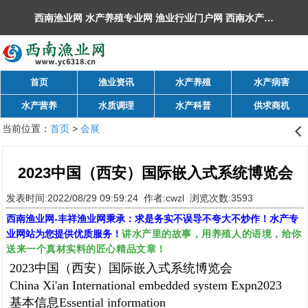
西南渔业网 水产养殖专业网 渔业行业门户网 ​西南水产网 丰祥渔业网 永川水花网，欢迎光临！
首页
渔业资讯
水产养殖
水产病害
水产营养
水质调理
水产科普
供求商机
当前位置：
首页
>
会展
󰊒
2023中国（西安）国际嵌入式系统博览会
发表时间:2022/08/29 09:59:24 作者:cwzl 浏览次数:3593
西南渔业网
-
丰祥渔业网
秉承：求是务实不误导不夸大不炒作！水产专
讲水产里的故事，用养殖人的语境，给你
业网站为您提供优质服务！
送来一个真材实料的匠心精品文章！
2023
中国（西安）国际嵌入式系统博览会
China Xi'an International embedded system Expn2023
基本信息
Essential information