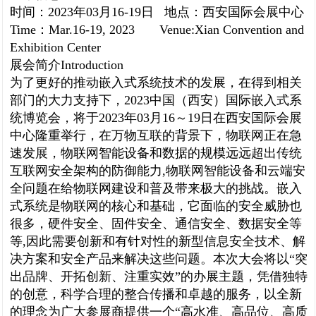
时间：
2023
年
03
月
16-19
日 地点：西安国际会展中心
Time
：
Mar.16-19, 2023 Venue:Xian Convention and
Exhibition Center
展会简介
Introduction
为了更好的推动嵌入式系统技术的发展，在得到相关
部门的大力支持下，
2023
中国（西安）国际嵌入式系
统博览会，将于
2023
年
03
月
16
～
19
日在西安国际会展
中心隆重举行，在万物互联的背景下，物联网正在急
速发展，物联网智能设备和数据的规模远远超出传统
互联网安全架构的防御能力
,
物联网智能设备和云端安
全问题在给物联网建设和普及带来极大的挑战。嵌入
式系统是物联网的核心和基础，它面临的安全威胁也
很多，硬件安全、固件安全、通信安全、数据安全等
等
,
因此需要创新和有针对性的新型信息安全技术、解
决方案和安全产品来解决这些问题。本次大会将以“突
出品牌、开拓创新、注重实效”的办展主题，凭借独特
的创意，科学合理的整合传播和卓越的服务，以全新
的理念为广大参展商提供一个“高水准、高品位、高质