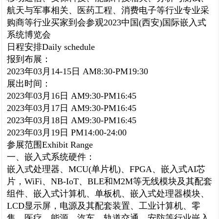
航天与军事相关、医药工程、消费电子等行业专业采
购商等行业买家到会参观
2023
中国
(
西安
)
国际嵌入式
系统博览会
日程安排
Daily schedule
报到布展：
2023
年
03
月
14-15
日
AM8:30-PM19:30
展出时间：
2023
年
03
月
16
日
AM9:30-PM16:45
2023
年
03
月
17
日
AM9:30-PM16:45
2023
年
03
月
18
日
AM9:30-PM16:45
2023
年
03
月
19
日
PM14:00-24:00
参展范围
Exhibit Range
一、嵌入式系统硬件：
嵌入式处理器、
MCU(
单片机
)
、
FPGA
、嵌入式
AI
芯
片，
WiFi
、
NB-IoT
、
BLE
和
M2M
等无线模块及其配套
组件、嵌入式计算机、单板机、嵌入式处理器模块、
LCD
显示屏，电源及其配套装置、工业计算机、零
售、医疗、能源、汽车、轨道交通、安防等行业嵌入