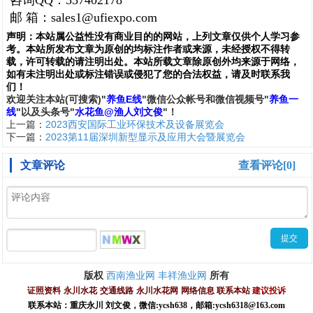
咨询
QQ
：
537402178
邮
箱：
sales1@ufiexpo.com
声明：
本站属公益性没有商业目的的网站，上列文章仅供个人学习参
考。本站所发布文章为原创的均标注作者或来源，未经授权不得转
载，许可转载的请注明出处。本站所载文章除原创外均来源于网络，
如有未注明出处或标注错误或侵犯了您的合法权益，请及时联系我
们
！
欢
迎
关
注
本
站(可搜索)
"
养鱼E线
"微信公众帐号和
微信
视频号
"
养鱼一
线
"
以及头条号"
水花鱼@渔人刘文俊
"！
上一篇：
2023西安国际工业环保技术及设备展览会
下一篇：
2023第11届深圳新型显示及应用大会暨展览会
文章评论
查看评论[0]
西南渔业网
丰祥渔业网
版权
所有
证照资料
永川水花
交通线路
永川水花网
网络信息
联系本站
建议投诉
联系本站：重庆永川 刘文俊，
微信
:
ycsh638
，
邮箱:ycsh6318@163.com