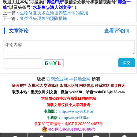
欢
迎
关
注
本
站(可搜索)
"
养鱼E线
"微信公众帐号和
微信
视频号
"
养鱼一
线
"
以及头条号"
水花鱼@渔人刘文俊
"！
上一篇：
生物修复技术在池塘养殖水体的应用
下一篇：
鱼类浮头现象的预防措施
文章评论
查看评论[0]
西南渔业网
丰祥渔业网
版权
所有
证照资料
永川水花
交通线路
永川水花网
网络信息
联系本站
建议投诉
联系本站：重庆永川 刘文俊，
微信
:
ycsh638
，
邮箱:ycsh6318@163.com
本站属公益性没有商业目的的网站
所载文章仅供个人学习参考
电脑版：
http://www.yc6318.cn
手机版：
http://m.yc6318.cn
备案/许可证编号
：渝ICP备2020014487号
渝公网安备50011802010496号