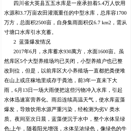
四川省大英县五五水库是一座承担着5.4万人饮用
水源和3.7万亩农田灌溉重任的中型水库，总库容1700
万方，总面积2500亩，自身集雨面积仅6.7 km2，需从
寸塘口水库引水充蓄。
2 蓝藻爆发情况
2017年6月，水库蓄水930萬方，水面1600亩。虽
然库区5个大型养殖场均已关闭，小型养殖户也已整
改到位，但是，以前库区大小养殖场一直都把粪便堆
在山上或庄稼地里或存于粪池，前3年一直未下大
雨，6月13日一场大雨便把这些污物冲入水库，引起
水体迅速富营养化。雨后连续高温天气，使水库蓝藻
爆发，导致饮用水源严重污染，经检测为劣V 类水
质。夜间至次日晨，蓝藻便沉于水中，整个水体呈绿
色;上午，随着阳光增强，水体呈浓绿色，像绿色的牛