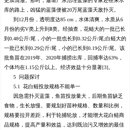
更加清澈。那时，邀请广东治理蓝藻的专家还在来水
库的路上，凶猛的蓝藻便被20万尾蓝藻天敌扑灭。
到12月份，透明度达85 cm，水体清爽，水质从6
月份的劣V类上升到Ⅱ类。经抽查，花鲢大的一批已长
到0.48公斤/尾，小的一批也长到0.32公斤/尾;白鲢大的
一批已长到0.29公斤/尾，小的已长到0.19公斤/尾。该
批鱼苗在2019年、2020年捕捞出库，回捕率达63%，
个体均在1.15公斤以上。经济效益十分显著[3]。
5 问题探讨
5.1 花白鲢投放规格不能单一
因急需扑灭蓝藻，鱼苗投放量大，后期鱼苗缺乏
食物，生长放慢。要规划好苗种规格、数量和比例，
规格要拉开差距，利于轮捕轮放，才能增大花白鲢商
品规格，提高产量和效益，达到既治污又增效的最佳