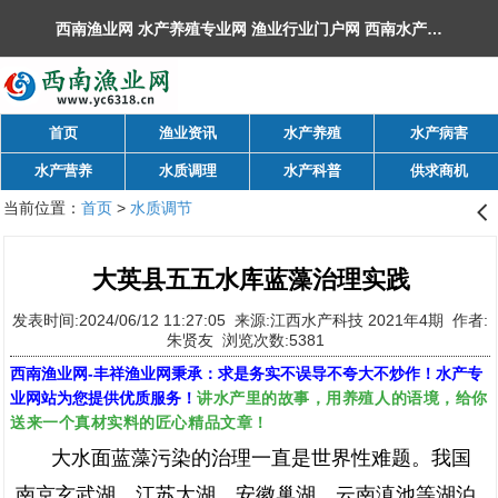
西南渔业网 水产养殖专业网 渔业行业门户网 ​西南水产网 丰祥渔业网 永川水花网，欢迎光临！
首页
渔业资讯
水产养殖
水产病害
水产营养
水质调理
水产科普
供求商机
当前位置：
首页
>
水质调节
󰊒
大英县五五水库蓝藻治理实践
发表时间:2024/06/12 11:27:05 来源:江西水产科技 2021年4期 作者:
朱贤友 浏览次数:5381
西南渔业网
-
丰祥渔业网
秉承：求是务实不误导不夸大不炒作！水产专
讲水产里的故事，用养殖人的语境，给你
业网站为您提供优质服务！
送来一个真材实料的匠心精品文章！
大水面蓝藻污染的治理一直是世界性难题。我国
南京玄武湖、江苏太湖、安徽巢湖、云南滇池等湖泊