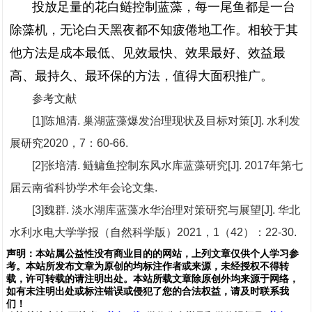
投放足量的花白鲢控制蓝藻，每一尾鱼都是一台
除藻机，无论白天黑夜都不知疲倦地工作。相较于其
他方法是成本最低、见效最快、效果最好、效益最
高、最持久、最环保的方法，值得大面积推广。
参考文献
[1]陈旭清. 巢湖蓝藻爆发治理现状及目标对策[J]. 水利发
展研究2020，7：60-66.
[2]张培清. 鲢鳙鱼控制东风水库蓝藻研究[J]. 2017年第七
届云南省科协学术年会论文集.
[3]魏群. 淡水湖库蓝藻水华治理对策研究与展望[J]. 华北
水利水电大学学报（自然科学版）2021，1（42）：22-30.
声明：
本站属公益性没有商业目的的网站，上列文章仅供个人学习参
考。本站所发布文章为原创的均标注作者或来源，未经授权不得转
载，许可转载的请注明出处。本站所载文章除原创外均来源于网络，
如有未注明出处或标注错误或侵犯了您的合法权益，请及时联系我
们
！