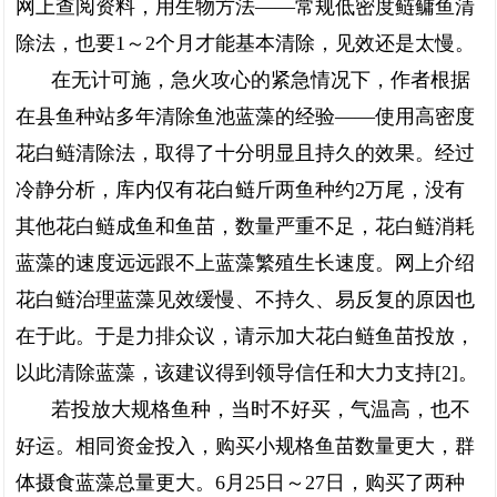
网上查阅资料，用生物方法——常规低密度鲢鳙鱼清
除法，也要1～2个月才能基本清除，见效还是太慢。
在无计可施，急火攻心的紧急情况下，作者根据
在县鱼种站多年清除鱼池蓝藻的经验——使用高密度
花白鲢清除法，取得了十分明显且持久的效果。经过
冷静分析，库内仅有花白鲢斤两鱼种约2万尾，没有
其他花白鲢成鱼和鱼苗，数量严重不足，花白鲢消耗
蓝藻的速度远远跟不上蓝藻繁殖生长速度。网上介绍
花白鲢治理蓝藻见效缓慢、不持久、易反复的原因也
在于此。于是力排众议，请示加大花白鲢鱼苗投放，
以此清除蓝藻，该建议得到领导信任和大力支持[2]。
若投放大规格鱼种，当时不好买，气温高，也不
好运。相同资金投入，购买小规格鱼苗数量更大，群
体摄食蓝藻总量更大。6月25日～27日，购买了两种