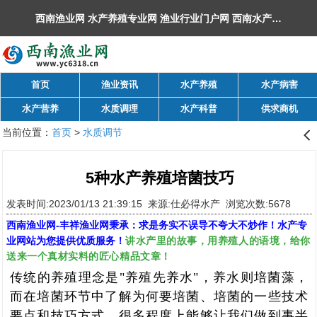
西南渔业网 水产养殖专业网 渔业行业门户网 ​西南水产网 丰祥渔业网 永川水花网，欢迎光临！
首页
渔业资讯
水产养殖
水产病害
水产营养
水质调理
水产科普
供求商机
当前位置：
首页
>
水质调节
󰊒
5种水产养殖培菌技巧
发表时间:2023/01/13 21:39:15 来源:仕必得水产 浏览次数:5678
西南渔业网
-
丰祥渔业网
秉承：求是务实不误导不夸大不炒作！水产专
讲水产里的故事，用养殖人的语境，给你
业网站为您提供优质服务！
送来一个真材实料的匠心精品文章！
传统的养殖理念是"养殖先养水"，养水则培菌藻，
而在培菌环节中了解为何要培菌、培菌的一些技术
要点和技巧方式，很多程度上能够让我们做到事半