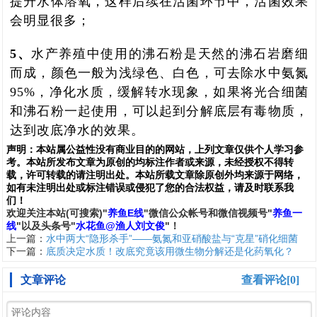
提升水体溶氧，这样后续在活菌环节中，活菌效果
会明显很多；
5、
水产养殖中使用的沸石粉是天然的沸石岩磨细
而成，颜色一般为浅绿色、白色，可去除水中氨氮
95%，净化水质，缓解转水现象，如果将光合细菌
和沸石粉一起使用，可以起到分解底层有毒物质，
达到改底净水的效果。
声明：
本站属公益性没有商业目的的网站，上列文章仅供个人学习参
考。本站所发布文章为原创的均标注作者或来源，未经授权不得转
载，许可转载的请注明出处。本站所载文章除原创外均来源于网络，
如有未注明出处或标注错误或侵犯了您的合法权益，请及时联系我
们
！
欢
迎
关
注
本
站(可搜索)
"
养鱼E线
"微信公众帐号和
微信
视频号
"
养鱼一
线
"
以及头条号"
水花鱼@渔人刘文俊
"！
上一篇：
水中两大“隐形杀手”——氨氮和亚硝酸盐与“克星”硝化细菌
下一篇：
底质决定水质！改底究竟该用微生物分解还是化药氧化？
文章评论
查看评论[0]