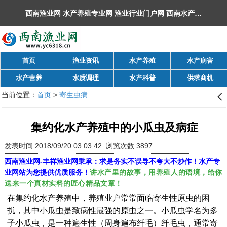
西南渔业网 水产养殖专业网 渔业行业门户网 ​西南水产网 丰祥渔业网 永川水花网，欢迎光临！
首页
渔业资讯
水产养殖
水产病害
水产营养
水质调理
水产科普
供求商机
当前位置：
首页
>
寄生虫病
󰊒
集约化水产养殖中的小瓜虫及病症
发表时间:2018/09/20 03:03:42 浏览次数:3897
西南渔业网
-
丰祥渔业网
秉承：求是务实不误导不夸大不炒作！水产专
讲水产里的故事，用养殖人的语境，给你
业网站为您提供优质服务！
送来一个真材实料的匠心精品文章！
在集约化水产养殖中，养殖业户常常面临寄生性原虫的困
扰，其中小瓜虫是致病性最强的原虫之一。小瓜虫学名为多
子小瓜虫，是一种遍生性（周身遍布纤毛）纤毛虫，通常寄