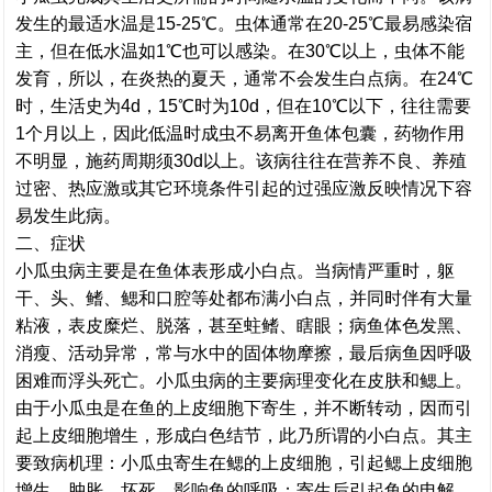
发生的最适水温是15-25℃。虫体通常在20-25℃最易感染宿
主，但在低水温如1℃也可以感染。在30℃以上，虫体不能
发育，所以，在炎热的夏天，通常不会发生白点病。在24℃
时，生活史为4d，15℃时为10d，但在10℃以下，往往需要
1个月以上，因此低温时成虫不易离开鱼体包囊，药物作用
不明显，施药周期须30d以上。该病往往在营养不良、养殖
过密、热应激或其它环境条件引起的过强应激反映情况下容
易发生此病。
二、症状
小瓜虫病主要是在鱼体表形成小白点。当病情严重时，躯
干、头、鳍、鳃和口腔等处都布满小白点，并同时伴有大量
粘液，表皮糜烂、脱落，甚至蛀鳍、瞎眼；病鱼体色发黑、
消瘦、活动异常，常与水中的固体物摩擦，最后病鱼因呼吸
困难而浮头死亡。小瓜虫病的主要病理变化在皮肤和鳃上。
由于小瓜虫是在鱼的上皮细胞下寄生，并不断转动，因而引
起上皮细胞增生，形成白色结节，此乃所谓的小白点。其主
要致病机理：小瓜虫寄生在鳃的上皮细胞，引起鳃上皮细胞
增生、肿胀、坏死，影响鱼的呼吸；寄生后引起鱼的电解