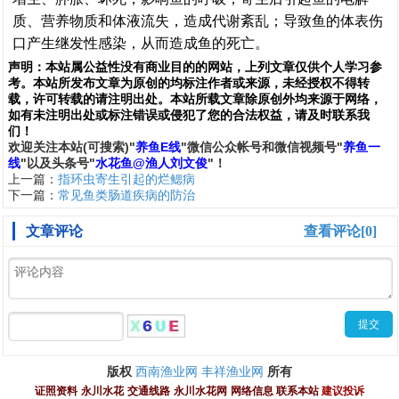
质、营养物质和体液流失，造成代谢紊乱；导致鱼的体表伤
口产生继发性感染，从而造成鱼的死亡。
声明：
本站属公益性没有商业目的的网站，上列文章仅供个人学习参
考。本站所发布文章为原创的均标注作者或来源，未经授权不得转
载，许可转载的请注明出处。本站所载文章除原创外均来源于网络，
如有未注明出处或标注错误或侵犯了您的合法权益，请及时联系我
们
！
欢
迎
关
注
本
站(可搜索)
"
养鱼E线
"微信公众帐号和
微信
视频号
"
养鱼一
线
"
以及头条号"
水花鱼@渔人刘文俊
"！
上一篇：
指环虫寄生引起的烂鳃病
下一篇：
常见鱼类肠道疾病的防治
文章评论
查看评论[0]
西南渔业网
丰祥渔业网
版权
所有
证照资料
永川水花
交通线路
永川水花网
网络信息
联系本站
建议投诉