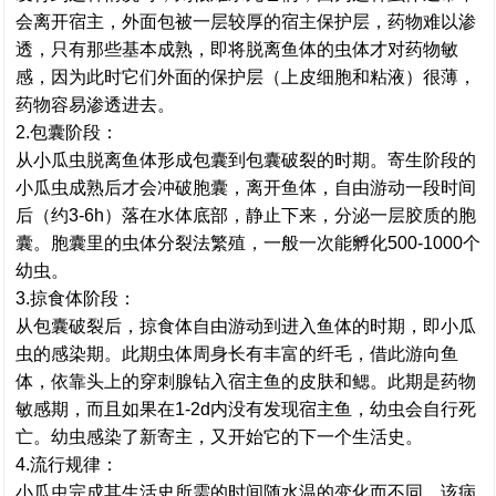
会离开宿主，外面包被一层较厚的宿主保护层，药物难以渗
透，只有那些基本成熟，即将脱离鱼体的虫体才对药物敏
感，因为此时它们外面的保护层（上皮细胞和粘液）很薄，
药物容易渗透进去。
2.包囊阶段：
从小瓜虫脱离鱼体形成包囊到包囊破裂的时期。寄生阶段的
小瓜虫成熟后才会冲破胞囊，离开鱼体，自由游动一段时间
后（约3-6h）落在水体底部，静止下来，分泌一层胶质的胞
囊。胞囊里的虫体分裂法繁殖，一般一次能孵化500-1000个
幼虫。
3.掠食体阶段：
从包囊破裂后，掠食体自由游动到进入鱼体的时期，即小瓜
虫的感染期。此期虫体周身长有丰富的纤毛，借此游向鱼
体，依靠头上的穿刺腺钻入宿主鱼的皮肤和鳃。此期是药物
敏感期，而且如果在1-2d内没有发现宿主鱼，幼虫会自行死
亡。幼虫感染了新寄主，又开始它的下一个生活史。
4.流行规律：
小瓜虫完成其生活史所需的时间随水温的变化而不同。该病