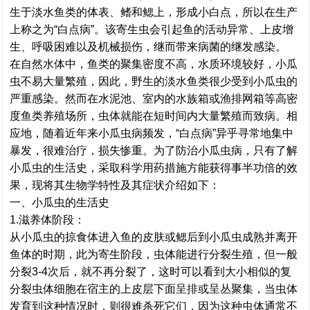
生于淡水鱼类的体表、鳍和鳃上，形成小白点，所以在生产
上称之为“白点病”。该寄生虫会引起鱼的活动异常、上皮增
生、呼吸困难以及机械损伤，继而带来病菌的继发感染。
在自然水体中，鱼类的聚集密度不高，水质环境较好，小瓜
虫不易大量繁殖，因此，野生的淡水鱼类很少受到小瓜虫的
严重感染。然而在水泥池、室内的水族箱或渔排网箱等高密
度鱼类养殖场所，虫体就能在短时间内大量繁殖而致病。相
应地，随着近年来小瓜虫病频发，“白点病”异乎寻常地集中
暴发，很难治疗，损失惨重。为了防治小瓜虫病，只有了解
小瓜虫的生活史，采取科学用药措施方能获得事半功倍的效
果，现将其生物学特性及其症状介绍如下：
一、小瓜虫的生活史
1.滋养体阶段：
从小瓜虫的掠食体进入鱼的皮肤或鳃后到小瓜虫成熟并离开
鱼体的时期，此为寄生阶段，虫体能进行分裂生殖，但一般
分裂3-4次后，就不再分裂了，这时可以看到大小相似的复
分裂虫体细胞在宿主的上皮层下面呈排或呈丛聚集，当虫体
发育到这种情况时，则很难杀死它们，因为这种虫体通常不