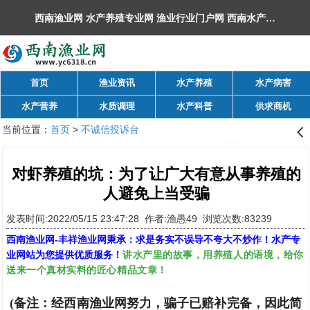
西南渔业网 水产养殖专业网 渔业行业门户网 ​西南水产网 丰祥渔业网 永川水花网，欢迎光临！
首页
渔业资讯
水产养殖
水产病害
水产营养
水质调理
水产科普
供求商机
当前位置：
首页
>
不诚信投诉台
󰊒
对虾养殖的坑：为了让广大有意从事养殖的
人避免上当受骗
发表时间:2022/05/15 23:47:28 作者:渔愚49 浏览次数:83239
西南渔业网
-
丰祥渔业网
秉承：求是务实不误导不夸大不炒作！水产专
讲水产里的故事，用养殖人的语境，给你
业网站为您提供优质服务！
送来一个真材实料的匠心精品文章！
(备注：经西南渔业网努力，骗子已赔补完备，因此简