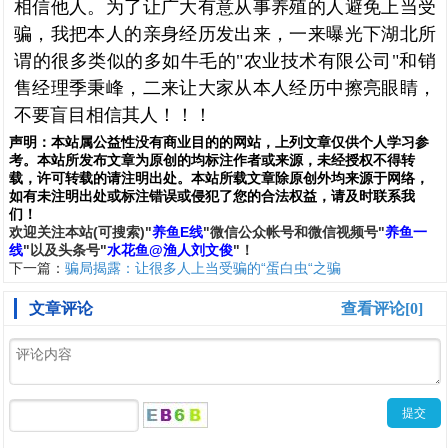
相信他人。为了让广大有意从事养殖的人避免上当受
骗，我把本人的亲身经历发出来，一来曝光下湖北所
谓的很多类似的多如牛毛的"农业技术有限公司"和销
售经理季秉峰，二来让大家从本人经历中擦亮眼睛，
不要盲目相信其人！！！
声明：
本站属公益性没有商业目的的网站，上列文章仅供个人学习参
考。本站所发布文章为原创的均标注作者或来源，未经授权不得转
载，许可转载的请注明出处。本站所载文章除原创外均来源于网络，
如有未注明出处或标注错误或侵犯了您的合法权益，请及时联系我
们
！
欢
迎
关
注
本
站(可搜索)
"
养鱼E线
"微信公众帐号和
微信
视频号
"
养鱼一
线
"
以及头条号"
水花鱼@渔人刘文俊
"！
下一篇：
骗局揭露：让很多人上当受骗的“蛋白虫“之骗
文章评论
查看评论[0]