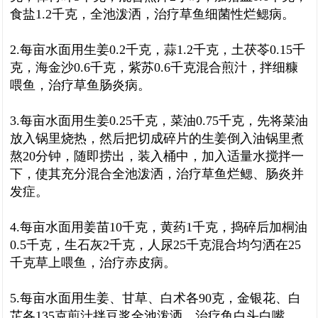
食盐1.2千克，全池泼洒，治疗草鱼细菌性烂鳃病。
2.每亩水面用生姜0.2千克，蒜1.2千克，土茯苓0.15千
克，海金沙0.6千克，紫苏0.6千克混合煎汁，拌细糠
喂鱼，治疗草鱼肠炎病。
3.每亩水面用生姜0.25千克，菜油0.75千克，先将菜油
放入锅里烧热，然后把切成碎片的生姜倒入油锅里煮
熬20分钟，随即捞出，装入桶中，加入适量水搅拌一
下，使其充分混合全池泼洒，治疗草鱼烂鳃、肠炎并
发症。
4.每亩水面用姜苗10千克，黄药1千克，捣碎后加桐油
0.5千克，生石灰2千克，人尿25千克混合均匀洒在25
千克草上喂鱼，治疗赤皮病。
5.每亩水面用生姜、甘草、白术各90克，金银花、白
芷各135克煎汁拌豆浆全池泼洒，治疗鱼白头白嘴