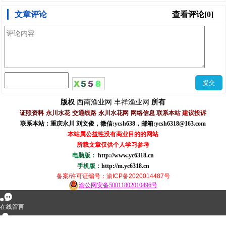
文章评论
查看评论[0]
西南渔业网
丰祥渔业网
版权
所有
证照资料
永川水花
交通线路
永川水花网
网络信息
联系本站
建议投诉
联系本站：重庆永川 刘文俊，
微信
:
ycsh638
，
邮箱:ycsh6318@163.com
本站属公益性没有商业目的的网站
所载文章仅供个人学习参考
电脑版：
http://www.yc6318.cn
手机版：
http://m.yc6318.cn
备案/许可证编号
：渝ICP备2020014487号
渝公网安备50011802010496号
󰂮
在线留言
󰇇