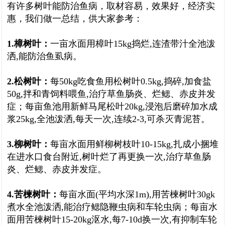
有许多树叶能防治鱼病，取材容易，效果好，经济实
惠，我们做一总结，供大家参考：
1.樟树叶：
一亩水面用樟叶15kg捣烂,连渣带汁全池泼
洒,能防治鱼虱病。
2.松树叶：
每50kg吃食鱼用松树叶0.5kg,捣碎,加食盐
50g,拌和青饲料喂鱼,治疗草鱼肠炎、烂鳃、赤皮并发
症；每亩鱼池用新鲜马尾松叶20kg,浸泡后磨碎加水成
浆25kg,全池泼洒,每天一次,连续2-3,可杀灭青泥苔。
3.柳树叶：
每亩水面用鲜柳树枝叶10-15kg,扎成小捆堆
在进水口食台附近,树叶烂了再更换一次,治疗草鱼肠
炎、烂鳃、赤皮并发症。
4.苦楝树叶：
每亩水面(平均水深1m),用苦楝树叶30gk
煮水全池泼洒,能治疗鳃隐鞭虫病和车轮虫病；每亩水
面用苦楝树叶15-20kg沤水,每7-10d换一次,有抑制车轮