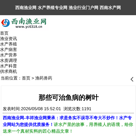
西南渔业网 水产养殖专业网 渔业行业门户网 ​西南水产网
丰祥渔业网 永川水花网，欢迎光临！
首页
渔业资讯
水产养殖
水产病害
水产营养
水质调理
水产科普
供求商机
当前位置：
首页
>
渔药兽药
󰊒
那些可治鱼病的树叶
发表时间:2026/05/08 15:52:01 浏览次数:1191
西南渔业网
-
丰祥渔业网
秉承：求是务实不误导不夸大不炒作！水产专
讲水产里的故事，用养殖人的语境，给你
业网站为您提供优质服务！
送来一个真材实料的匠心精品文章！