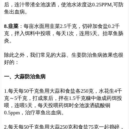
后，连汁带渣全池泼洒，使池水浓度达0.25PPM,可防
鱼出血病。
8.韭菜
：每亩水面用韭菜2.5千克，切碎加食盐0.2千
克，拌入饵料中投喂，每天1次，连用5天。抬草鱼肠
炎。
除此之外，我们常见的大蒜、生姜防治鱼病效果也很
好的：
一、大蒜防治鱼病
1.每天每50千克鱼用大蒜和食盐各250克，水花生4千
克～5千克，打成浆后，拌在1.5千克糠中做成药饵投
喂，连喂5天，每天投喂药饵时全池泼洒硫酸铜
0.5ppm，治疗草鱼出血病。
2.每天每50千克鱼用大蒜250克和食盐75克一起捣碎，