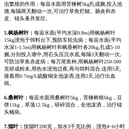
虫繁殖的作用；每亩水面用苦楝树5kg扎成捆,投入池
塘,每隔两天翻动一次,可治疗草鱼烂鳃、肠炎和赤
皮、锚头蚤并发症。
5.枫杨树叶：
每亩水面(平均水深0.8m)用枫杨树叶
15kg浸泡于饵料台下,预防车轮虫病；每亩水面(平均
水深1-1.5m)用枫杨树叶和枫香树叶各20kg,扎成5-10
捆,分别投入塘中,用石头压沉水底,每隔3天翻动一次,
可防治草鱼赤皮病；每万尾鱼种,用枫杨树叶250-500
克研成粉末,用热水浸泡过夜,再与饵料混合,连用5天,
接着用0.7mg/L硫酸铜全池泼洒,连用2天,治疗出血
病。
6.桑树叶：
每亩水面用桑树叶5kg，苦楝树根6kg，豆
饼11kg，草蒲12.5kg，研碎混合，全池泼洒，治疗锚
头鳋病。
7.烟叶：
按烟叶200克，加水3千克比例，浸泡4~6小时