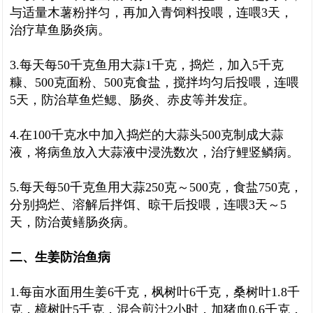
与适量木薯粉拌匀，再加入青饲料投喂，连喂3天，
治疗草鱼肠炎病。
3.每天每50千克鱼用大蒜1千克，捣烂，加入5千克
糠、500克面粉、500克食盐，搅拌均匀后投喂，连喂
5天，防治草鱼烂鳃、肠炎、赤皮等并发症。
4.在100千克水中加入捣烂的大蒜头500克制成大蒜
液，将病鱼放入大蒜液中浸洗数次，治疗鲤竖鳞病。
5.每天每50千克鱼用大蒜250克～500克，食盐750克，
分别捣烂、溶解后拌饵、晾干后投喂，连喂3天～5
天，防治黄鳝肠炎病。
二、生姜防治鱼病
1.每亩水面用生姜6千克，枫树叶6千克，桑树叶1.8千
克，樟树叶5千克，混合煎汁2小时，加猪血0.6千克，