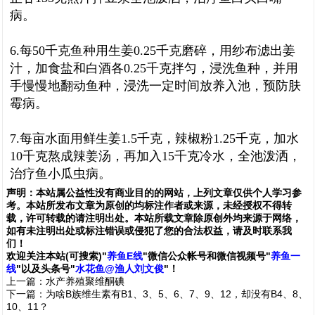
病。
6.每50千克鱼种用生姜0.25千克磨碎，用纱布滤出姜
汁，加食盐和白酒各0.25千克拌匀，浸洗鱼种，并用
手慢慢地翻动鱼种，浸洗一定时间放养入池，预防肤
霉病。
7.每亩水面用鲜生姜1.5千克，辣椒粉1.25千克，加水
10千克熬成辣姜汤，再加入15千克冷水，全池泼洒，
治疗鱼小瓜虫病。
声明：
本站属公益性没有商业目的的网站，上列文章仅供个人学习参
考。本站所发布文章为原创的均标注作者或来源，未经授权不得转
载，许可转载的请注明出处。本站所载文章除原创外均来源于网络，
如有未注明出处或标注错误或侵犯了您的合法权益，请及时联系我
们
！
欢
迎
关
注
本
站(可搜索)
"
养鱼E线
"微信公众帐号和
微信
视频号
"
养鱼一
线
"
以及头条号"
水花鱼@渔人刘文俊
"！
上一篇：
水产养殖聚维酮碘
下一篇：
为啥B族维生素有B1、3、5、6、7、9、12，却没有B4、8、
10、11？