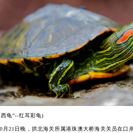
巴西龟”--红耳彩龟)
2年10月21日晚，拱北海关所属港珠澳大桥海关关员在