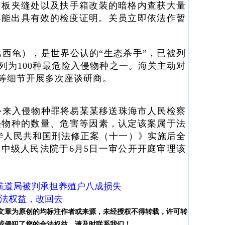
阳板夹缝处以及扶手箱改装的暗格内查获大量
不能出具有效的检疫证明。关员立即依法作暂
巴西龟），是世界公认的“生态杀手”，已被列
为100种最危险入侵物种之一。海关主动对
等细节开展多次座谈研商。
进外来入侵物种罪将易某某移送珠海市人民检察
侵物种的数量、危害等因素，认定该案属于法
中华人民共和国刑法修正案（十一）》实施后全
中级人民法院于6月5日一审公开开庭审理该
航道局被判承担养殖户八成损失
法权益，改回去
文章为原创的均标注作者或来源，未经授权不得转载，许可转
或侵犯了您的合法权益，请及时联系我们！