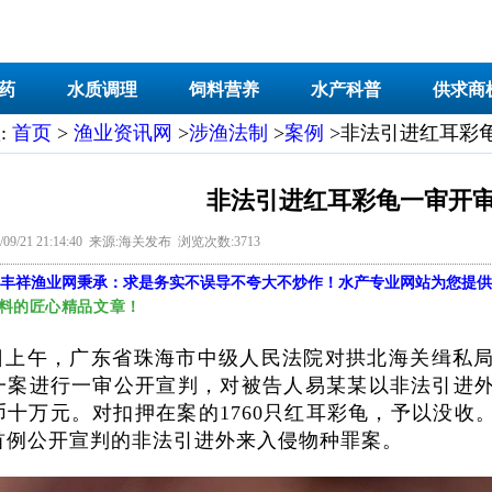
药
水质调理
饲料营养
水产科普
供求商
:
首页
>
渔业资讯网
>
涉渔法制
>
案例
>非法引进红耳彩
非法引进红耳彩龟一审开
/09/21 21:14:40 来源:海关发布 浏览次数:3713
丰祥渔业网
秉承：求是务实不误导不夸大不炒作！水产专业网站为您提供
料的匠心精品文章！
19日上午，广东省珠海市中级人民法院对拱北海关缉私
一案进行一审公开宣判，对被告人易某某以非法引进
币十万元。对扣押在案的1760只红耳彩龟，予以没收
首例公开宣判的非法引进外来入侵物种罪案。