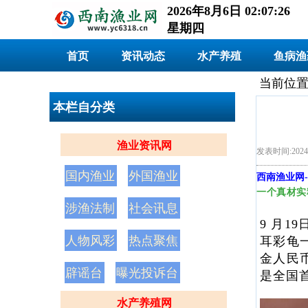
2026年8月6日 02:07:27
星期四
首页
资讯动态
水产养殖
鱼病渔
当前位置
本栏自分类
渔业资讯网
发表时间:2024
国内渔业
外国渔业
西南渔业网
-
一个真材实
涉渔法制
社会讯息
9 月
人物风彩
热点聚焦
耳彩龟
金人民
辟谣台
曝光投诉台
是全国
水产养殖网