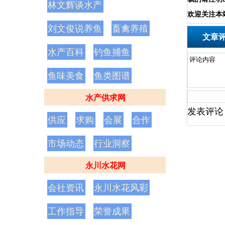
林文辉谈水产
欢
迎
关
注
本
刘文俊说养鱼
畜禽养殖
文章
水产百科
钓鱼捕鱼
鱼味美食
鱼类图谱
水产供求网
发表评论
供应
求购
会展
合作
市场动态
行业洞察
永川水花网
会社资讯
永川水花风彩
工作指导
荣誉成果