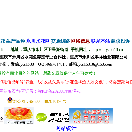
水花
生产品种
永
川
水
花
网
交通线路
网络信息
联
系
本
站
建议投诉
318.cn
地址：重庆市永川区卫星湖街道 手机网址：
http://m.yc6318.cn
重庆市永川区水花鱼养殖专业合作社，重庆市永川区丰祥渔业有限公司
文
俊
，
微信
:
ycsh638，
QQ
:
469764481，
邮箱:
ycsh6318@163.com
性没有商业目的的网站，所载文章仅供个人学习参考！
号和微信视频号"养鱼一线"以及头条号"水花鱼@渔人刘文俊"，将会定期向
网
站
备案/许可证号
：
渝ICP备2020014487号
-1
渝公网安备50011802010496号
网站统计