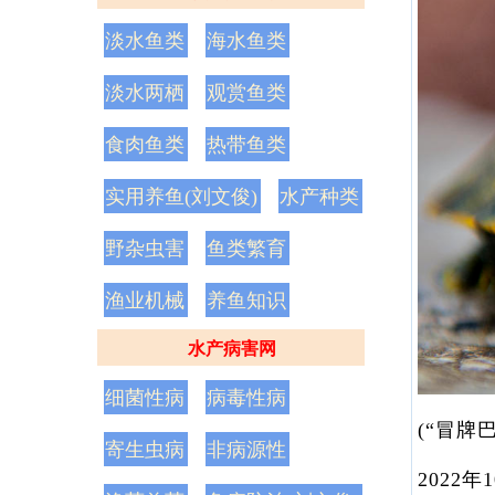
淡水鱼类
海水鱼类
淡水两栖
观赏鱼类
食肉鱼类
热带鱼类
实用养鱼(刘文俊)
水产种类
野杂虫害
鱼类繁育
渔业机械
养鱼知识
水产病害网
细菌性病
病毒性病
(“冒牌
寄生虫病
非病源性
202