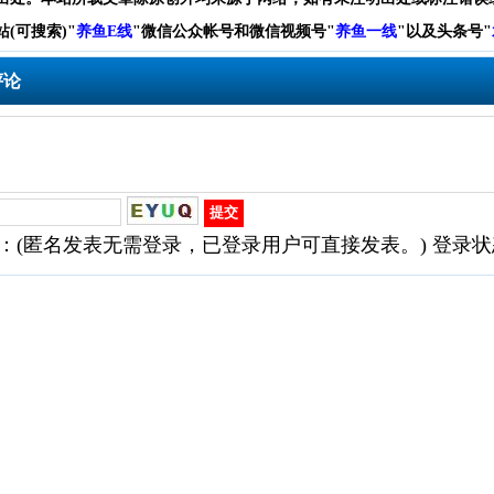
站(可搜索)
"
养鱼E线
"微信公众帐号和
微信
视频号
"
养鱼一线
"
以及头条号"
评论
：(匿名发表无需登录，已登录用户可直接发表。) 登录