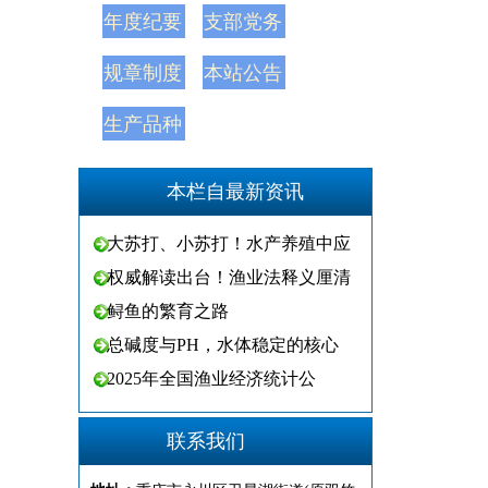
年度纪要
支部党务
规章制度
本站公告
生产品种
本栏自最新资讯
大苏打、小苏打！水产养殖中应
权威解读出台！渔业法释义厘清
鲟鱼的繁育之路
总碱度与PH，水体稳定的核心
2025年全国渔业经济统计公
联系我们