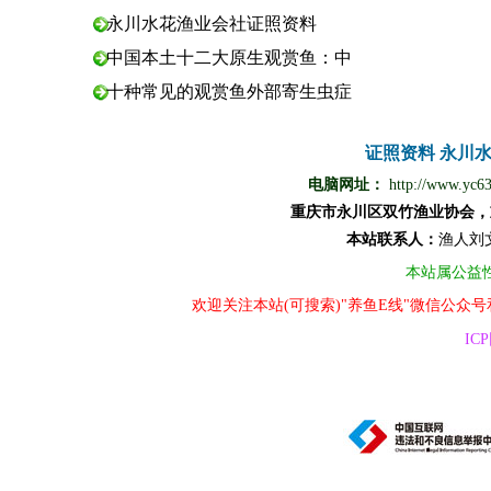
永川水花渔业会社证照资料
中国本土十二大原生观赏鱼：中
十种常见的观赏鱼外部寄生虫症
证照资料
永川
电脑网址：
http://www.yc6
重庆市永川区双竹渔业协会，
本站
联
系
人
：
渔
人
刘
本站属公益
欢迎关注本站(可搜索)"养鱼E线"微信公众
ICP