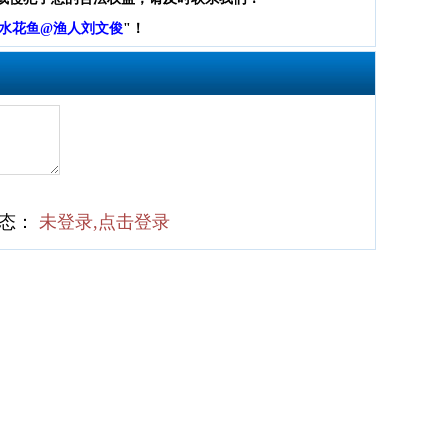
水花鱼@渔人刘文俊
"！
状态：
未登录,点击登录