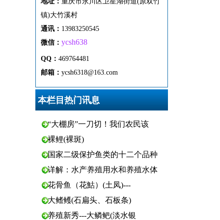
地址：
重
庆市
永
川区
卫
星
湖
街
道(原双竹
镇)
大
竹
溪
村
通
讯
：
13983250545
ycsh638
微
信：
QQ：
469764481
邮箱：
ycsh6318@163.com
本栏目热门讯息
“大棚房”一刀切！我们农民该
裸鲤(裸斑)
国家二级保护鱼类的十二个品种
详解：水产养殖用水和养殖水体
花骨鱼（花鮕）(土凤)---
大鳍鳠(石扁头、石板条)
养殖新秀---大鳞鲃(淡水银