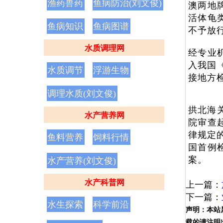
渔药兽药
鱼病防治(刘文俊)
澳两地
活体龟
鱼病知识
鱼病图谱
不予放
水质调理网
经专业
入我国
水质调节
浮游生物
接地方
调理水质(刘文俊)
拱北海
水产营养网
院审查
律规定
鱼料营养
饲料行情
国首例
案。
水产营养(刘文俊)
水产科普网
上一篇：
下一篇：
水生探索
科学前沿
声明：
本站
载的请注明