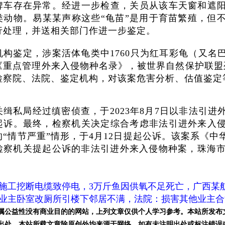
牌车存在异常。经进一步检查，关员从该车天窗和遮
类动物。易某某声称这些“龟苗”是用于育苗繁殖，但
行处理，并送相关部门作进一步鉴定。
机构鉴定，涉案活体龟类中1760只为红耳彩龟（又名
《重点管理外来入侵物种名录》，被世界自然保护联盟列
检察院、法院、鉴定机构，对该案危害分析、估值鉴定
关缉私局经过缜密侦查，于2023年8月7日以非法引
起诉。最终，检察机关决定综合考虑非法引进外来入
的“情节严重”情形，于4月12日提起公诉。该案系《
检察机关提起公诉的非法引进外来入侵物种案，珠海市
施工挖断电缆致停电，3万斤鱼因供氧不足死亡，广西某
业主卧室改厕所引楼下邻居不满，法院：损害其他业主合
属公益性没有商业目的的网站，上列文章仅供个人学习参考。本站所发布
出处。本站所载文章除原创外均来源于网络，如有未注明出处或标注错误