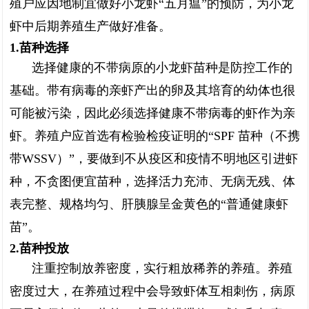
殖户应因地制宜做好小龙虾“五月瘟”的预防，为小龙
虾中后期养殖生产做好准备。
1.苗种选择
选择健康的不带病原的小龙虾苗种是防控工作的
基础。带有病毒的亲虾产出的卵及其培育的幼体也很
可能被污染，因此必须选择健康不带病毒的虾作为亲
虾。养殖户应首选有检验检疫证明的“SPF 苗种（不携
带WSSV）”，要做到不从疫区和疫情不明地区引进虾
种，不贪图便宜苗种，选择活力充沛、无病无残、体
表完整、规格均匀、肝胰腺呈金黄色的“普通健康虾
苗”。
2.苗种投放
注重控制放养密度，实行粗放稀养的养殖。养殖
密度过大，在养殖过程中会导致虾体互相刺伤，病原