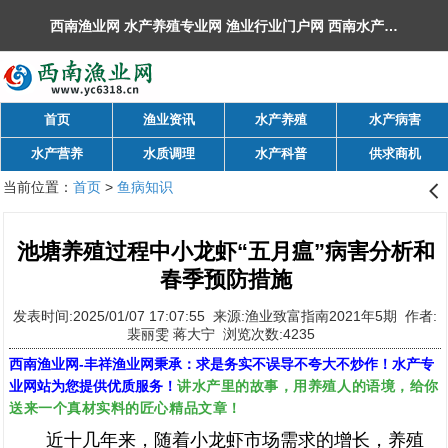
西南渔业网 水产养殖专业网 渔业行业门户网 ​西南水产网 丰祥渔业网 永川水花网，欢迎光临！
首页
渔业资讯
水产养殖
水产病害
水产营养
水质调理
水产科普
供求商机
当前位置：
首页
>
鱼病知识
󰊒
池塘养殖过程中小龙虾“五月瘟”病害分析和
春季预防措施
发表时间:2025/01/07 17:07:55 来源:渔业致富指南2021年5期 作者:
裴丽雯 蒋大宁 浏览次数:4235
西南渔业网
-
丰祥渔业网
秉承：求是务实不误导不夸大不炒作！水产专
讲水产里的故事，用养殖人的语境，给你
业网站为您提供优质服务！
送来一个真材实料的匠心精品文章！
近十几年来，随着小龙虾市场需求的增长，养殖