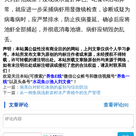
常，就应进一步采捕病虾用显微镜检查，诊断或疑为
病毒病时，应严禁排水，防止疾病蔓延。确诊后应将
池虾全部捕起，并彻底消毒池塘。病虾应销毁勿乱
丢。
声明：
本站属公益性没有商业目的的网站，上列文章仅供个人学习参
考。本站所发布文章为原创的均标注作者或来源，未经授权不得转
载，许可转载的请注明出处。本站所载文章除原创外均来源于网络，
如有未注明出处或标注错误或侵犯了您的合法权益，请及时联系我
们
！
欢
迎
关
注
本
站(可搜索)
"
养鱼E线
"微信公众帐号和
微信
视频号
"
养鱼一
线
"
以及头条号"
水花鱼@渔人刘文俊
"！
上一篇：
南美白对虾红体病的鉴别与综合防治
下一篇：
从一例鱼病浅析农村水产养殖中的生产管理
文章评论
查看评论[0]