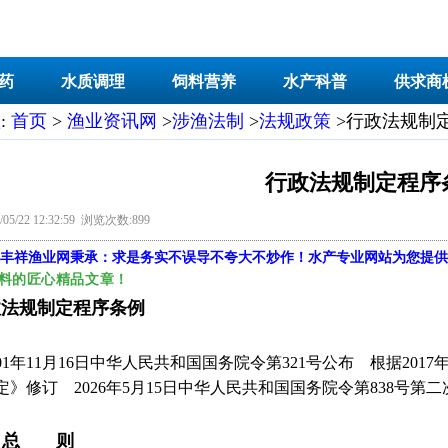
药
水质调理
饲料营养
水产科普
供求商
:
首页
>
渔业资讯网
>
涉渔法制
>
法规政策
>行政法规制
行政法规制定程序
05/22 12:32:59 浏览次数:899
丰祥渔业网
秉承：求是务实不误导不夸大不炒作！水产专业网站为您提供
料的匠心精品文章！
规制定程序条例
001年11月16日中华人民共和国国务院令第321号公布 根据20
定》修订 2026年5月15日中华人民共和国国务院令第838号第
 总 则