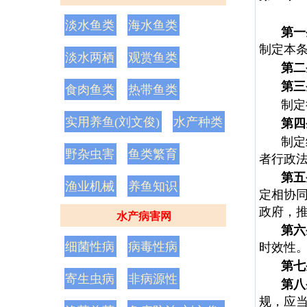
淡水鱼类
海水鱼类
第一
制定本
淡水两栖
观赏鱼类
第二
第三
食肉鱼类
热带鱼类
制定
实用养鱼(刘文俊)
水产种类
第四
制定
野杂虫害
鱼类繁育
者行政
第五
渔业机械
养鱼知识
定相协
政府，
水产病害网
第六
细菌性病
病毒性病
时效性
第七
寄生虫病
非病源性
第八
规，应