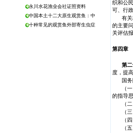
织和公
永川水花渔业会社证照资料
可、行
中国本土十二大原生观赏鱼：中
有关
十种常见的观赏鱼外部寄生虫症
的主要
关评估
第四章
第二
度，提
国务
（一
的指导
（二
（三
（四
（五