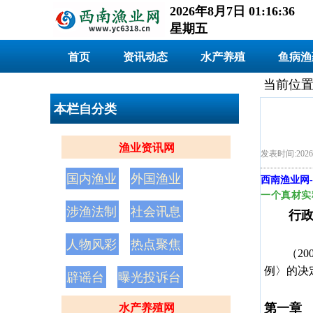
2026年8月7日 01:16:38
星期五
首页
资讯动态
水产养殖
鱼病渔
当前位置
本栏自分类
渔业资讯网
发表时间:2026/
国内渔业
外国渔业
西南渔业网
-
一个真材实
涉渔法制
社会讯息
行政法
人物风彩
热点聚焦
（2
例〉的决
辟谣台
曝光投诉台
第一章
水产养殖网