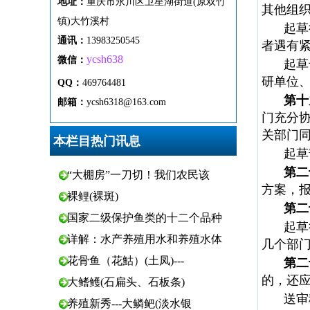
地址：
重
庆市
永
川区
卫
星
湖
街
道(原双竹
其他组
镇)
大
竹
溪
村
起草
通
讯
：
13983250545
者遇有
ycsh638
微
信：
起草
研单位
QQ：
469764481
第十
邮箱：
ycsh6318@163.com
门充分
关部门
本栏目热门讯息
起草
第二
“大棚房”一刀切！我们农民该
方案，
裸鲤(裸斑)
第二
国家二级保护鱼类的十二个品种
起草
详解：水产养殖用水和养殖水体
几个部
花骨鱼（花鮕）(土凤)---
第二
的，还
大鳍鳠(石扁头、石板条)
送审
养殖新秀---大鳞鲃(淡水银