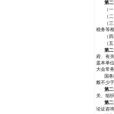
第二
（一
（二
（三
税务等
（四
（五
第二
府、有
盖本单
大会常
国务
般不少于
第二
关、组
第二
论证咨