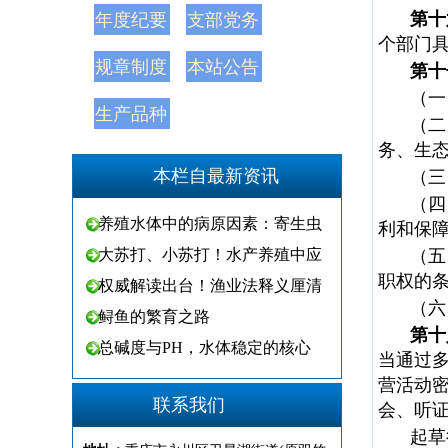
第十
年度纪要
支部党务
个部门
规章制度
本站公告
第十
（一
生产品种
（二
务、生
本栏自最新资讯
（三
（四
养殖水体中的病原因素：寄生虫
利和保
大苏打、小苏打！水产养殖中应
（五
职权的
权威解读出台！渔业法释义厘清
（六
鲟鱼的繁育之路
第十
总碱度与PH，水体稳定的核心
当通过
营活动
联系我们
会、听
起草