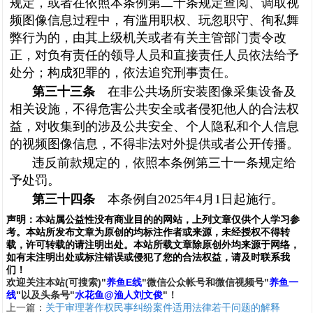
规定，或者在依照本条例第二十条规定查阅、调取视
频图像信息过程中，有滥用职权、玩忽职守、徇私舞
弊行为的，由其上级机关或者有关主管部门责令改
正，对负有责任的领导人员和直接责任人员依法给予
处分；构成犯罪的，依法追究刑事责任。
第三十三条
在非公共场所安装图像采集设备及
相关设施，不得危害公共安全或者侵犯他人的合法权
益，对收集到的涉及公共安全、个人隐私和个人信息
的视频图像信息，不得非法对外提供或者公开传播。
违反前款规定的，依照本条例第三十一条规定给
予处罚。
第三十四条
本条例自2025年4月1日起施行。
声明：
本站属公益性没有商业目的的网站，上列文章仅供个人学习参
考。本站所发布文章为原创的均标注作者或来源，未经授权不得转
载，许可转载的请注明出处。本站所载文章除原创外均来源于网络，
如有未注明出处或标注错误或侵犯了您的合法权益，请及时联系我
们
！
欢
迎
关
注
本
站(可搜索)
"
养鱼E线
"微信公众帐号和
微信
视频号
"
养鱼一
线
"
以及头条号"
水花鱼@渔人刘文俊
"！
上一篇：
关于审理著作权民事纠纷案件适用法律若干问题的解释