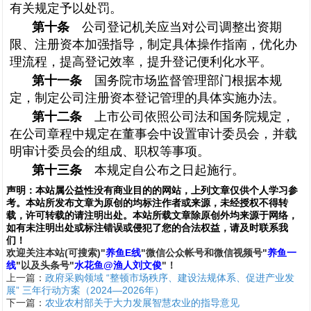
有关规定予以处罚。
第十条
公司登记机关应当对公司调整出资期
限、注册资本加强指导，制定具体操作指南，优化办
理流程，提高登记效率，提升登记便利化水平。
第十一条
国务院市场监督管理部门根据本规
定，制定公司注册资本登记管理的具体实施办法。
第十二条
上市公司依照公司法和国务院规定，
在公司章程中规定在董事会中设置审计委员会，并载
明审计委员会的组成、职权等事项。
第十三条
本规定自公布之日起施行。
声明：
本站属公益性没有商业目的的网站，上列文章仅供个人学习参
考。本站所发布文章为原创的均标注作者或来源，未经授权不得转
载，许可转载的请注明出处。本站所载文章除原创外均来源于网络，
如有未注明出处或标注错误或侵犯了您的合法权益，请及时联系我
们
！
欢
迎
关
注
本
站(可搜索)
"
养鱼E线
"微信公众帐号和
微信
视频号
"
养鱼一
线
"
以及头条号"
水花鱼@渔人刘文俊
"！
上一篇：
政府采购领域 “整顿市场秩序、建设法规体系、促进产业发
展” 三年行动方案（2024—2026年）
下一篇：
农业农村部关于大力发展智慧农业的指导意见