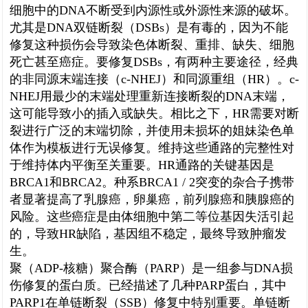
细胞中的DNA不断受到内源性或外源性来源的破坏。
尤其是DNA双链断裂（DSBs）是有毒的，因为不能
修复这种损伤会导致染色体断裂、重排、缺失、细胞
死亡甚至癌症。要修复DSBs，有两种主要途径，经典
的非同源末端连接（c-NHEJ）和同源重组（HR）。c-
NHEJ用最少的末端处理重新连接断裂的DNA末端，
这可能导致小的插入或缺失。相比之下，HR需要对断
裂进行广泛的末端切除，并使用未损坏的姐妹染色单
体作为模板进行无误修复。维持这些通路的完整性对
于维持体内平衡至关重要。HR通路的关键基因是
BRCA1和BRCA2。种系BRCA1 / 2突变的杂合子携带
者显著提高了乳腺癌，卵巢癌，前列腺癌和胰腺癌的
风险。这些癌症是由体细胞中第二等位基因失活引起
的，导致HR缺陷，基因组不稳定，最终导致肿瘤发
生。
聚（ADP-核糖）聚合酶（PARP）是一组参与DNA损
伤修复的蛋白质。已经描述了几种PARP蛋白，其中
PARP1在单链断裂（SSB）修复中特别重要。单链断