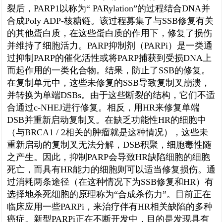
裂后，PARP1以称为“ PARylation”的过程结合DNA并
合成Poly ADP-核糖链。该过程募集了与SSB修复有关
的其他蛋白质，在这些蛋白质的作用下，修复了损伤
并维持了细胞活力。PARP抑制剂（PARPi）是一类通
过抑制PARP的催化活性或将PARP捕获到受损DNA上
而起作用的一类化合物。结果，防止了SSB的修复。
在复制单元中，这些未修复的SSB导致复制叉崩溃，
并转换为单端DSBs。由于这些断裂的结构，它们不适
合通过c-NHEJ进行修复。相反，用HR来修复单端
DSB并重新启动复制叉。在缺乏功能性HR的细胞中
（与BRCA1 / 2相关的肿瘤就是这种情况），这些未
重新启动的复制叉无法分解，DSB积聚，细胞毒性随
之产生。因此，抑制PARP会导致HR缺陷细胞的细胞
死亡，而具有HR能力的细胞则可以适当修复损伤。通
过消耗两条途径（在这种情况下为SSB修复和HR）有
选择地杀死细胞的原理称为“合成杀伤力”。目前正在
临床应用一些PARPi，来治疗伴有HR相关缺陷的多种
癌症。新型PARPi正在不断开发中，目的是发现具有