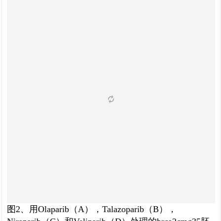
图2、用Olaparib（A），Talazoparib（B），