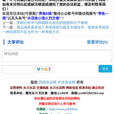
如有未注明出处或标注错误或侵犯了您的合法权益，请及时联系我
们
！
欢
迎
关
注
本
站(可搜索)
"
养鱼E线
"微信公众帐号和
微信
视频号
"
养鱼一
线
"
以及头条号"
水花鱼@渔人刘文俊
"！
上一篇：
受精过程中与卵膜硬化相关的细胞和分子修饰
下一篇：
商品成鱼瘦身加工养殖现状问题及关键技术：瘦身鱼养殖是
一种结果而不应当作为一种养殖方式
文章评论
查看评论[0]
西南渔业网
丰祥渔业网
版权
所有
证照资料
永川水花
交通线路
永川水花网
网络信息
联系本站
建议投诉
联系本站：重庆永川 刘文俊，
微信
:
ycsh638
，
邮箱:ycsh6318@163.com
本站属公益性没有商业目的的网站
所载文章仅供个人学习参考
电脑版：
http://www.yc6318.cn