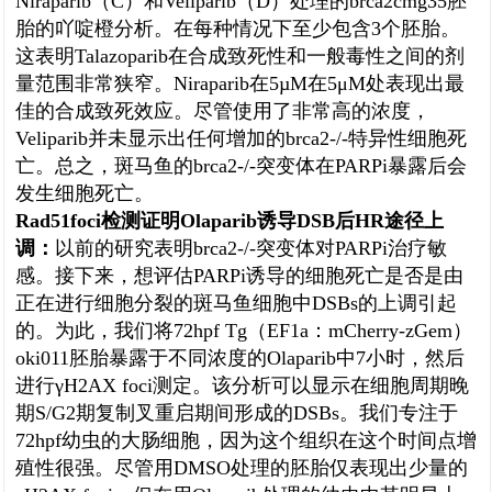
Niraparib（C）和Veliparib（D）处理的brca2cmg35胚
胎的吖啶橙分析。在每种情况下至少包含3个胚胎。
这表明Talazoparib在合成致死性和一般毒性之间的剂
量范围非常狭窄。Niraparib在5µM在5μM处表现出最
佳的合成致死效应。尽管使用了非常高的浓度，
Veliparib并未显示出任何增加的brca2-/-特异性细胞死
亡。总之，斑马鱼的brca2-/-突变体在PARPi暴露后会
发生细胞死亡。
Rad51foci检测证明Olaparib诱导DSB后HR途径上
调：
以前的研究表明brca2-/-突变体对PARPi治疗敏
感。接下来，想评估PARPi诱导的细胞死亡是否是由
正在进行细胞分裂的斑马鱼细胞中DSBs的上调引起
的。为此，我们将72hpf Tg（EF1a：mCherry-zGem）
oki011胚胎暴露于不同浓度的Olaparib中7小时，然后
进行γH2AX foci测定。该分析可以显示在细胞周期晚
期S/G2期复制叉重启期间形成的DSBs。我们专注于
72hpf幼虫的大肠细胞，因为这个组织在这个时间点增
殖性很强。尽管用DMSO处理的胚胎仅表现出少量的