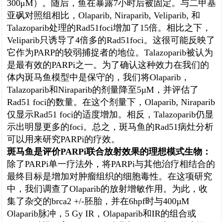
300μM）。随后，鱼在暴露7小时后被固定。与二甲基
亚砜对照组相比，Olaparib, Niraparib, Veliparib, 和
Talazoparib处理的Rad51foci增加了15倍。相比之下，
Veliparib只诱导了4倍多的Rad51foci。这很可能反映了
它作为PARP的较弱捕捉者的地位。Talazoparib被认为
是最有效的PARPi之一。为了确认这种效力在我们的
体内斑马鱼模型中是保守的，我们将Olaparib，
Talazoparib和Niraparib的剂量降至5µM，并评估了
Rad51 foci的数量。在这个剂量下，Olaparib, Niraparib
仅显示Rad51 foci的适度增加。相反，Talazoparib仍显
示出明显更多的foci。总之，斑马鱼的Rad51病灶分析
可以用来研究PARPi的疗效。
斑马鱼是评价PARPi联合放射效果的理想模式生物：
除了PARPi单一疗法外，将PARPi与其他治疗相结合的
最终目标是增加对肿瘤组织的细胞毒性。在这项研究
中，我们调查了Olaparib的放射增敏作用。为此，收
集了杂交的brca2 +/-胚胎，并在6hpf时与400µM
Olaparib脉冲，5 Gy IR，Olapaparib和IR的组合或