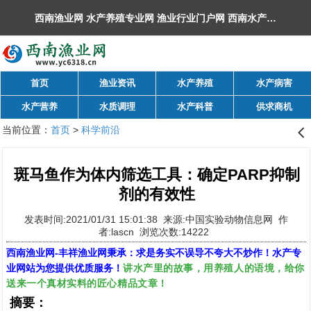
西南渔业网 水产养殖专业网 渔业行业门户网 ​西南水产网 丰祥渔业网 永川水花网，欢迎光临！
首页
渔业资讯
水产养殖
水产病害
水产营养
水质调理
水产科普
供求商机
当前位置：
首页
>
科学前沿
󰊒
斑马鱼作为体内筛选工具：确定PARP抑制
剂的有效性
发表时间:2021/01/31 15:01:38 来源:中国实验动物信息网 作
者:lascn 浏览次数:14222
西南渔业网
-
丰祥渔业网
秉承：求是务实不误导不夸大不炒作！水产专
讲水产里的故事，用养殖人的语境，给你
业网站为您提供优质服务！
送来一个真材实料的匠心精品文章！
摘要：