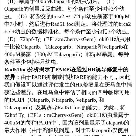
（B）暴露于400μMOlaparib的幼虫切片。（C）
Olaparib的剂量反应曲线。每个条件至少包括3个幼
虫。（D）将杂交的brca2 +/- 72hpf幼虫暴露于400μM
中7小时，然后进行Rad51 foci测定。将处理过的brca2
+ / +幼虫的数据标准化。每个条件至少包括3个幼虫。
（E） 72hpf-Tg（EF1a:mCherry-zGem）oki011幼虫用
于比较Olaparib、Talazoparib、Niraparib和Veliparib在
400µM暴露（300µM Talazoparib）和5µM暴露。每种
条件至少包括4只幼虫。
Rad51foci分析揭示了PARPi在通过HR诱导修复中的
差异：
由于PARPi抑制或捕获PARP的能力不同，因此
我们假设可以通过评估发生的HR修复量在斑马鱼中捕
获这些差异。在斑马鱼中评估了相同的四种临床可用
的PARPi（Olaparib, Niraparib, Veliparib, 和
Talazoparib）及其诱导Rad51 foci的能力。为此，将
72hpf Tg（EF1a：mCherry-zGem）oki011幼虫暴露于
400μM的每种PARPi中，因为该剂量显示了olaparib的
最大作用（由于溶解度问题，对于Talazoparib仅使用