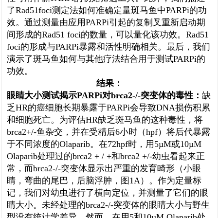
了Rad51foci测定法如何准确定量斑马鱼中PARPi的功
效。通过测量由应用PARPi引起的复制叉重新启动期
间形成的Rad51 foci的数量，可以量化该功效。Rad51
foci的形成与PARPi暴露和活性明确相关。最后，我们
演示了斑马鱼如何与其他疗法结合用于测试PARPi的
功效。
结果：
眼睛大小测试揭示PARPi对brca2-/-突变体的毒性：
缺
乏HR的癌细胞长期暴露于PARPi会导致DNA损伤积累
和细胞死亡。为评估HR缺乏斑马鱼的这种毒性，将
brca2+/-鱼杂交，并在受精后6小时（hpf）将后代暴露
于不同浓度的Olaparib。在72hpf时，用5µM或10µM
Olaparib处理过的brca2 + / +和brca2 +/-幼虫看起来正
常，而brca2-/-突变体显示出严重的发育畸形（小眼
睛，弯曲的尾巴，后脑浮肿，图1A）。作为定量标
记，我们对幼虫进行了横向定位，并测量了它们的眼
睛大小。未经处理的brca2-/-突变体的眼睛大小与野生
型没有统计学差异。然而，
在用
5和10µM Olaparib处