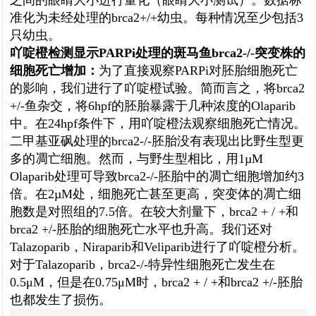
之间的眼睛大小进行量化（眼睛大小测试）。数据标
准化为未经处理的brca2+/+幼虫。每种情况至少包括3
只幼虫。
吖啶橙检测显示PARPi处理的斑马鱼brca2-/-突变株的
细胞死亡增加：
为了直接观察PARPi对胚胎细胞死亡
的影响，我们进行了吖啶橙试验。简而言之，将brca2
+/-鱼杂交，将6hpf的胚胎暴露于几种浓度的Olaparib
中。在24hpf条件下，用吖啶橙法观察细胞死亡情况。
二甲基亚砜处理的brca2-/-胚胎没有表现出比野生型更
多的凋亡细胞。然而，与野生型相比，用1µM
Olaparib处理可导致brca2-/-胚胎中的凋亡细胞增加约3
倍。在2µM处，细胞死亡甚至更高，突变体的凋亡细
胞数是对照组的7.5倍。在较大剂量下，brca2 + / +和
brca2 +/-胚胎的细胞死亡水平也升高。我们还对
Talazoparib，Niraparib和Veliparib进行了吖啶橙分析。
对于Talazoparib，brca2-/-特异性细胞死亡发生在
0.5μM，但是在0.75μM时，brca2 + / +和brca2 +/-胚胎
也都发生了损伤。