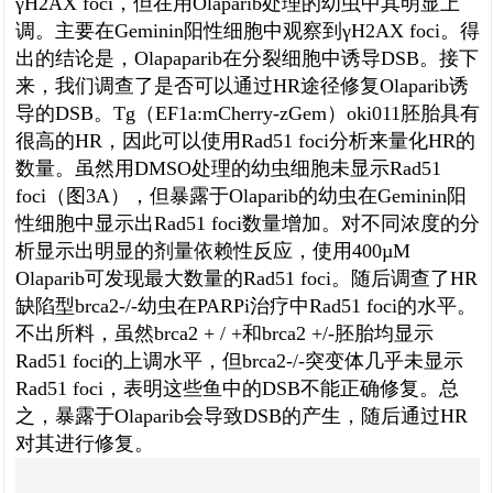
γH2AX foci，但在用Olaparib处理的幼虫中其明显上
调。主要在Geminin阳性细胞中观察到γH2AX foci。得
出的结论是，Olapaparib在分裂细胞中诱导DSB。接下
来，我们调查了是否可以通过HR途径修复Olaparib诱
导的DSB。Tg（EF1a:mCherry-zGem）oki011胚胎具有
很高的HR，因此可以使用Rad51 foci分析来量化HR的
数量。虽然用DMSO处理的幼虫细胞未显示Rad51
foci（图3A），但暴露于Olaparib的幼虫在Geminin阳
性细胞中显示出Rad51 foci数量增加。对不同浓度的分
析显示出明显的剂量依赖性反应，使用400µM
Olaparib可发现最大数量的Rad51 foci。随后调查了HR
缺陷型brca2-/-幼虫在PARPi治疗中Rad51 foci的水平。
不出所料，虽然brca2 + / +和brca2 +/-胚胎均显示
Rad51 foci的上调水平，但brca2-/-突变体几乎未显示
Rad51 foci，表明这些鱼中的DSB不能正确修复。总
之，暴露于Olaparib会导致DSB的产生，随后通过HR
对其进行修复。