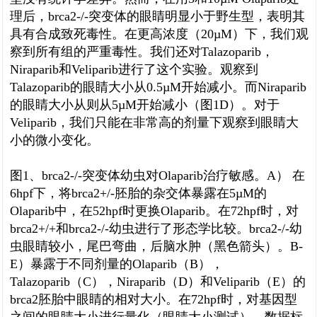
理后，brca2-/-突变体的眼睛明显小于野生型，表明其
具有合成致死毒性。在更高浓度（20µM）下，我们观
察到所有组的严重毒性。我们还对Talazoparib，
Niraparib和Veliparib进行了这个实验。观察到
Talazoparib的眼睛大小从0.5µM开始减小。而Niraparib
的眼睛大小从则从5µM开始减小（图1D）。对于
Veliparib，我们只能在非常高的剂量下观察到眼睛大
小的微小变化。
图1、brca2-/-突变体幼虫对Olaparib治疗敏感。A） 在
6hpf下，将brca2+/-胚胎的杂交体暴露在5µM的
Olaparib中，在52hpf时更换Olaparib。在72hpf时，对
brca2+/+和brca2-/-幼虫进行了形态学比较。brca2-/-幼
虫眼睛较小，尾巴弯曲，后脑水肿（黑色箭头）。B-
E）暴露于不同剂量的Olaparib（B），
Talazoparib（C），Niraparib（D）和Veliparib（E）的
brca2胚胎中眼睛的相对大小。在72hpf时，对基因型