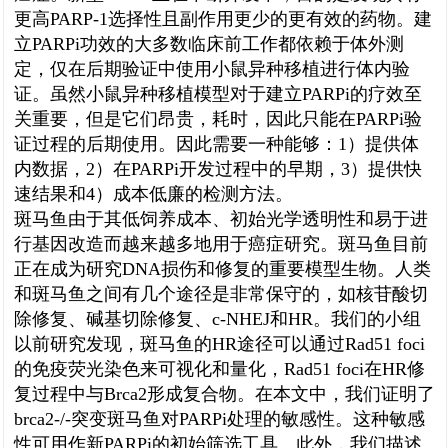
更高PARP-1选择性且副作用更少的更有效的药物。建
立PARPi功效的大多数临床前工作都依赖于体外测
定，仅在后期验证中使用小鼠异种移植进行体内验
证。虽然小鼠异种移植模型对于建立PARPi的疗效至
关重要，但是它们昂贵，耗时，因此只能在PARPi验
证过程的后期使用。因此需要一种能够：1）提供体
内数据，2）在PARPi开发过程中的早期，3）提供快
速结果和4）成本低廉的检测方法。
斑马鱼由于其低饲养成本、初始光学透明性和易于进
行基因改造而越来越多地用于癌症研究。斑马鱼目前
正在成为研究DNA损伤和修复的重要模型生物。人类
和斑马鱼之间有几个途径是非常保守的，如核苷酸切
除修复、碱基切除修复、c-NHEJ和HR。我们的小组
以前研究发现，斑马鱼的HR途径可以通过Rad51 foci
的免疫荧光染色来可视化和量化，Rad51 foci在HR修
复过程中与Brca2形成复合物。在本文中，我们证明了
brca2-/-突变斑马鱼对PARPi处理的敏感性。这种敏感
性可用作新PARPi的初始筛选工具。此外，我们描述