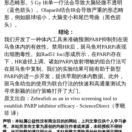
形态畸形。5 Gy IR单一疗法会导致大脑轻微不透明
（蓝色箭头）。Olaparib结合IR会导致严重的形态畸
形，例如眼球缩小，大脑变小和尾巴弯曲（黑色箭
头）。
结论：
我们开发了一种体内工具来准确预测PARP抑制剂在斑
马鱼体内的有效性。禁用HR后，斑马鱼对PARPi表现
出细胞毒性。如Rad51 foci形成所示，在PARPi存在
下，HR途径上调。诸如PARPi放射增敏的组合疗法可
在斑马鱼中复制。我们的实验结果可能有助于新型
PARPi的进一步开发，提供早期的体内数据。此外，
斑马鱼幼虫的使用为联合疗法的快速和高通量测试为
寻求新颖的治疗策略打开了大门。
原文出自：Zebrafish as an in vivo screening tool to
establish PARP inhibitor efficacy - ScienceDirect（李晓
菲 译）
声明：
本站属公益性没有商业目的的网站，上列文章仅供个人学习参
考。本站所发布文章为原创的均标注作者或来源，未经授权不得转
载，许可转载的请注明出处。本站所载文章除原创外均来源于网络，