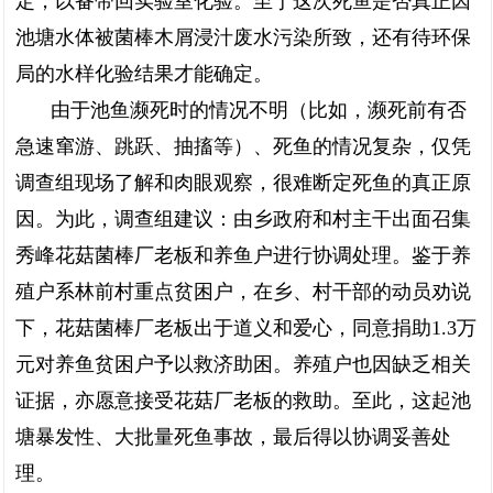
定，以备带回实验室化验。至于这次死鱼是否真正因
池塘水体被菌棒木屑浸汁废水污染所致，还有待环保
局的水样化验结果才能确定。
由于池鱼濒死时的情况不明（比如，濒死前有否
急速窜游、跳跃、抽搐等）、死鱼的情况复杂，仅凭
调查组现场了解和肉眼观察，很难断定死鱼的真正原
因。为此，调查组建议：由乡政府和村主干出面召集
秀峰花菇菌棒厂老板和养鱼户进行协调处理。鉴于养
殖户系林前村重点贫困户，在乡、村干部的动员劝说
下，花菇菌棒厂老板出于道义和爱心，同意捐助1.3万
元对养鱼贫困户予以救济助困。养殖户也因缺乏相关
证据，亦愿意接受花菇厂老板的救助。至此，这起池
塘暴发性、大批量死鱼事故，最后得以协调妥善处
理。