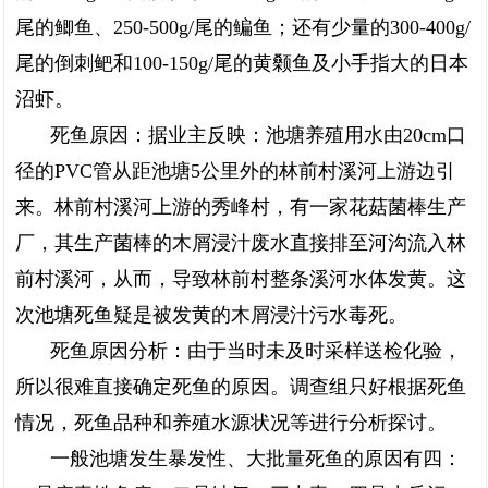
尾的鲫鱼、250-500g/尾的鳊鱼；还有少量的300-400g/
尾的倒刺鲃和100-150g/尾的黄颡鱼及小手指大的日本
沼虾。
死鱼原因：据业主反映：池塘养殖用水由20cm口
径的PVC管从距池塘5公里外的林前村溪河上游边引
来。林前村溪河上游的秀峰村，有一家花菇菌棒生产
厂，其生产菌棒的木屑浸汁废水直接排至河沟流入林
前村溪河，从而，导致林前村整条溪河水体发黄。这
次池塘死鱼疑是被发黄的木屑浸汁污水毒死。
死鱼原因分析：由于当时未及时采样送检化验，
所以很难直接确定死鱼的原因。调查组只好根据死鱼
情况，死鱼品种和养殖水源状况等进行分析探讨。
一般池塘发生暴发性、大批量死鱼的原因有四：