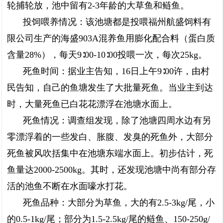
轮捕轮放，池中留有2-3年龄的大草鱼和鲢鱼。
投饲喂养情况：该池塘都是投喂福州航盛饲料有
限公司生产的海盛903A混养鱼用膨化配合料（蛋白质
含量28%），每天9∶00-10∶00投喂一次，每次25kg。
死鱼时间：据业主告知，16日上午9∶00许，由村
民告知，自己的鱼塘发生了大批量死鱼。当业主到达
时，大量死鱼已白花花漂浮在池塘水面上。
死鱼情况：调查组发现，除了池塘四周水边有另
零漂浮着的一些发白、胀腹、发臭的死鱼外，大部分
死鱼被风吹括集中在池塘东端水面上。初步估计，死
鱼量达2000-2500kg。其时，还发现池塘中尚有部分存
活的池鱼不断在水面嚎水打花。
死鱼品种：大部分为草鱼，大的有2.5-3kg/尾，小
的0.5-1kg/尾；部分为1.5-2.5kg/尾的鲢鱼、150-250g/