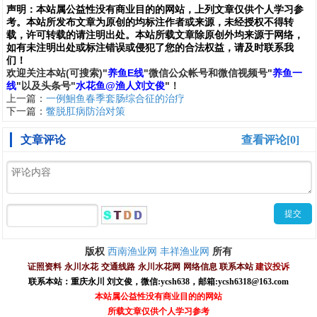
声明：
本站属公益性没有商业目的的网站，上列文章仅供个人学习参
考。本站所发布文章为原创的均标注作者或来源，未经授权不得转
载，许可转载的请注明出处。本站所载文章除原创外均来源于网络，
如有未注明出处或标注错误或侵犯了您的合法权益，请及时联系我
们
！
欢
迎
关
注
本
站(可搜索)
"
养鱼E线
"微信公众帐号和
微信
视频号
"
养鱼一
线
"
以及头条号"
水花鱼@渔人刘文俊
"！
上一篇：
一例鮰鱼春季套肠综合征的治疗
下一篇：
鳖脱肛病防治对策
文章评论
查看评论[0]
西南渔业网
丰祥渔业网
版权
所有
证照资料
永川水花
交通线路
永川水花网
网络信息
联系本站
建议投诉
联系本站：重庆永川 刘文俊，
微信
:
ycsh638
，
邮箱:ycsh6318@163.com
本站属公益性没有商业目的的网站
所载文章仅供个人学习参考