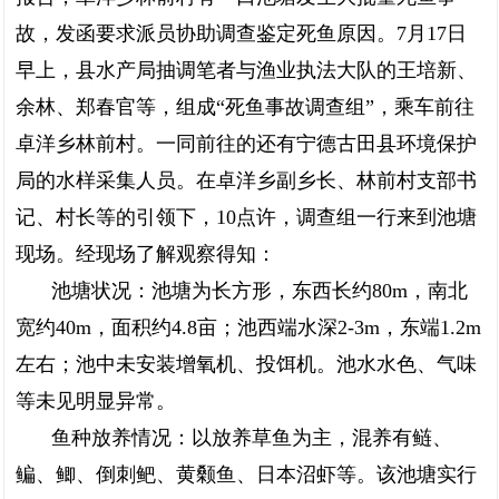
故，发函要求派员协助调查鉴定死鱼原因。7月17日
早上，县水产局抽调笔者与渔业执法大队的王培新、
余林、郑春官等，组成“死鱼事故调查组”，乘车前往
卓洋乡林前村。一同前往的还有宁德古田县环境保护
局的水样采集人员。在卓洋乡副乡长、林前村支部书
记、村长等的引领下，10点许，调查组一行来到池塘
现场。经现场了解观察得知：
池塘状况：池塘为长方形，东西长约80m，南北
宽约40m，面积约4.8亩；池西端水深2-3m，东端1.2m
左右；池中未安装增氧机、投饵机。池水水色、气味
等未见明显异常。
鱼种放养情况：以放养草鱼为主，混养有鲢、
鳊、鲫、倒刺鲃、黄颡鱼、日本沼虾等。该池塘实行