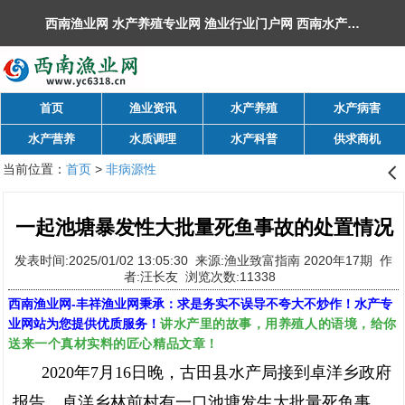
西南渔业网 水产养殖专业网 渔业行业门户网 ​西南水产网 丰祥渔业网 永川水花网，欢迎光临！
首页
渔业资讯
水产养殖
水产病害
水产营养
水质调理
水产科普
供求商机
当前位置：
首页
>
非病源性
󰊒
一起池塘暴发性大批量死鱼事故的处置情况
发表时间:2025/01/02 13:05:30 来源:渔业致富指南 2020年17期 作
者:汪长友 浏览次数:11338
西南渔业网
-
丰祥渔业网
秉承：求是务实不误导不夸大不炒作！水产专
讲水产里的故事，用养殖人的语境，给你
业网站为您提供优质服务！
送来一个真材实料的匠心精品文章！
2020年7月16日晚，古田县水产局接到卓洋乡政府
报告，卓洋乡林前村有一口池塘发生大批量死鱼事