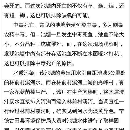
会死的。而这次池塘内死亡的不仅有草、鲢、鳊，还
有鲤、鲫，这也可以排除缺氧的可能。
中毒死亡。常见的池塘养殖鱼类中毒，多为剧毒
农药中毒。但，池塘一旦发生中毒死鱼，池鱼不论大
小、不分品种，统统罹难。而，在这次现场观察时，
发现池塘中尚有部分存活池鱼不断在水面嚎水打花，
这也可以排除中毒死亡的原因。
水质污染。该池塘的养殖用水引自距池塘5公里处
的林前村溪河水。而在林前村溪河上游的秀峰村，有
一家花菇菌棒生产厂，该厂在生产菌棒时，将木屑浸
汁废水直接排入河沟而流入林前村溪河。当调查组一
行经过林前村溪河时，确实见到河水为淡黄异色。宁
德古田县环境保护局人员对池塘水体进行了取样固