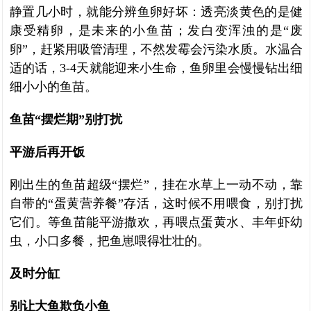
静置几小时，就能分辨鱼卵好坏：透亮淡黄色的是健
康受精卵，是未来的小鱼苗；发白变浑浊的是“废
卵”，赶紧用吸管清理，不然发霉会污染水质。水温合
适的话，3-4天就能迎来小生命，鱼卵里会慢慢钻出细
细小小的鱼苗。
鱼苗“摆烂期”别打扰
平游后再开饭
刚出生的鱼苗超级“摆烂”，挂在水草上一动不动，靠
自带的“蛋黄营养餐”存活，这时候不用喂食，别打扰
它们。等鱼苗能平游撒欢，再喂点蛋黄水、丰年虾幼
虫，小口多餐，把鱼崽喂得壮壮的。
及时分缸
别让大鱼欺负小鱼