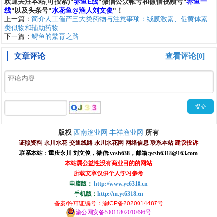
欢
迎
关
注
本
站(可搜索)
"
养鱼E线
"微信公众帐号和
微信
视频号
"
养鱼一
线
"
以及头条号"
水花鱼@渔人刘文俊
"！
上一篇：
简介人工催产三大类药物与注意事项：绒膜激素、促黄体素
类似物和辅助药物
下一篇：
鲟鱼的繁育之路
文章评论
查看评论[0]
西南渔业网
丰祥渔业网
版权
所有
证照资料
永川水花
交通线路
永川水花网
网络信息
联系本站
建议投诉
联系本站：重庆永川 刘文俊，
微信
:
ycsh638
，
邮箱:ycsh6318@163.com
本站属公益性没有商业目的的网站
所载文章仅供个人学习参考
电脑版：
http://www.yc6318.cn
手机版：
http://m.yc6318.cn
备案/许可证编号
：渝ICP备2020014487号
渝公网安备50011802010496号