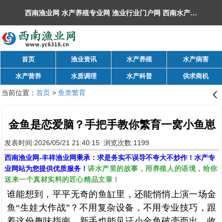
西南渔业网 水产养殖专业网 渔业行业门户网 ​西南水产网 丰祥渔业网 永川水花网，欢迎光临！
首页
渔业资讯
水产养殖
水产病害
水产营养
水质调理
水产科普
供求商机
当前位置：
首页
>
鱼类繁育
󰊒
金鱼是恋爱脑？手把手教你繁育一窝小鱼崽
发表时间:2026/05/21 21:40:15 浏览次数:1199
西南渔业网
-
丰祥渔业网
秉承：求是务实不误导不夸大不炒作！水产专
讲水产里的故事，用养殖人的语境，给你
业网站为您提供优质服务！
送来一个真材实料的匠心精品文章！
谁能想到，平平无奇的鱼缸里，还能悄悄上演一场金
鱼“生娃大作战”？不用复杂设备，不用专业技巧，跟
着这份趣味指南，新手也能见证小金鱼破壳而出，收