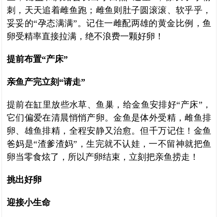
刺，天天追着雌鱼跑；雌鱼则肚子圆滚滚、软乎乎，
妥妥的“孕态满满”。记住一雌配两雄的黄金比例，鱼
卵受精率直接拉满，绝不浪费一颗好卵！
提前布置“产床”
亲鱼产完立刻“请走”
提前在缸里放些水草、鱼巢，给金鱼安排好“产床”，
它们偏爱在清晨悄悄产卵。金鱼是体外受精，雌鱼排
卵、雄鱼排精，全程安静又治愈。但千万记住！金鱼
爸妈是“渣爹渣妈”，生完就不认娃，一不留神就把鱼
卵当零食炫了，所以产卵结束，立刻把亲鱼捞走！
挑出好卵
迎接小生命