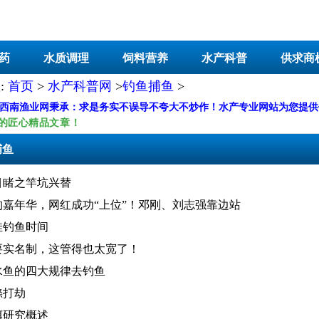
药
水质调理
饲料营养
水产科普
供求商
:
首页
>
水产科普网
>
钓鱼捕鱼
>
-西南渔业网秉承：求是务实不误导不夸大不炒作！水产专业网站为您提
的匠心精品文章！
捕鱼
目睹之竿坑兴替
钓嘉年华，网红成功“上位”！邓刚、刘志强靠边站
佳钓鱼时间
要实名制，这管得也太宽了！
水鱼的四大规律去钓鱼
鲦打劫
饵研究概述