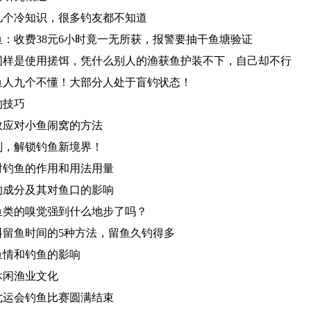
几个冷知识，很多钓友都不知道
鱼：收费38元6小时竟一无所获，报警要抽干鱼塘验证
同样是使用搓饵，凭什么别人的渔获鱼护装不下，自己却不行
鱼人九个不懂！大部分人处于盲钓状态！
的技巧
效应对小鱼闹窝的方法
则，解锁钓鱼新境界！
对钓鱼的作用和用法用量
的成分及其对鱼口的影响
鱼类的嗅觉强到什么地步了吗？
料留鱼时间的5种方法，留鱼久钓得多
鱼情和钓鱼的影响
休闲渔业文化
七运会钓鱼比赛圆满结束