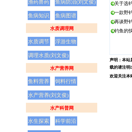
渔药兽药
鱼病防治(刘文俊)
关于选
一款野
鱼病知识
鱼病图谱
再谈野
水质调理网
钓鱼的
水质调节
浮游生物
调理水质(刘文俊)
声明：
本站
载的请注明
水产营养网
欢
迎
关
注
本
鱼料营养
饲料行情
水产营养(刘文俊)
水产科普网
水生探索
科学前沿