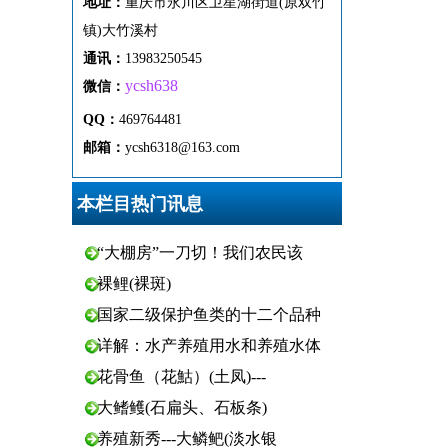
地址：
重
庆市
永
川区
卫
星
湖
街
道(原双竹
镇)
大
竹
溪
村
通
讯
：
13983250545
ycsh638
微
信：
QQ：
469764481
邮箱：
ycsh6318@163.com
本栏目热门讯息
“大棚房”一刀切！我们农民该
裸鲤(裸斑)
国家二级保护鱼类的十二个品种
详解：水产养殖用水和养殖水体
花骨鱼（花鮕）(土凤)---
大鳍鳠(石扁头、石板条)
养殖新秀---大鳞鲃(淡水银