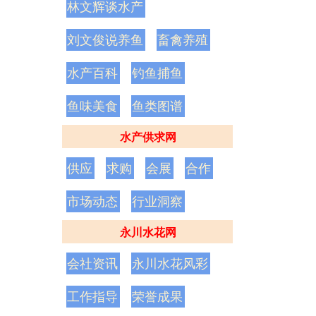
林文辉谈水产
刘文俊说养鱼
畜禽养殖
水产百科
钓鱼捕鱼
鱼味美食
鱼类图谱
水产供求网
供应
求购
会展
合作
市场动态
行业洞察
永川水花网
会社资讯
永川水花风彩
工作指导
荣誉成果