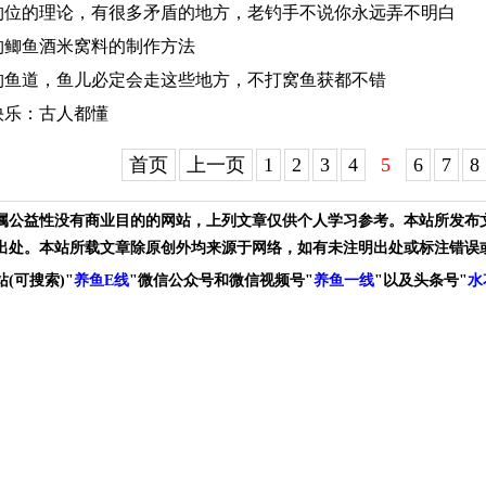
钓位的理论，有很多矛盾的地方，老钓手不说你永远弄不明白
钓鲫鱼酒米窝料的制作方法
钓鱼道，鱼儿必定会走这些地方，不打窝鱼获都不错
快乐：古人都懂
首页
上一页
1
2
3
4
5
6
7
8
属公益性没有商业目的的网站，上列文章仅供个人学习参考。本站所发布
出处。本站所载文章除原创外均来源于网络，如有未注明出处或标注错误
站(可搜索)
"
养鱼E线
"微信公众号和
微信
视频号
"
养鱼一线
"
以及头条号"
水