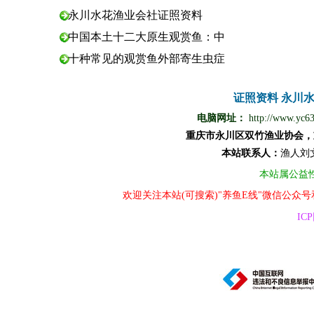
永川水花渔业会社证照资料
中国本土十二大原生观赏鱼：中
十种常见的观赏鱼外部寄生虫症
证照资料
永川
电脑网址：
http://www.yc6
重庆市永川区双竹渔业协会，
本站
联
系
人
：
渔
人
刘
本站属公益
欢迎关注本站(可搜索)"养鱼E线"微信公众
ICP