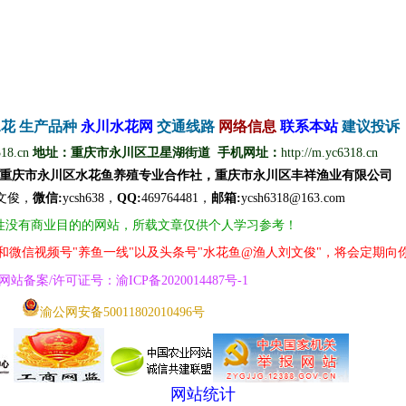
水花
生产品种
永
川
水
花
网
交通线路
网络信息
联
系
本
站
建议投诉
318.cn
地址：重庆市永川区卫星湖街道 手机网址：
http://m.yc6318.cn
重庆市永川区水花鱼养殖专业合作社，重庆市永川区丰祥渔业有限公司
文
俊
，
微信
:
ycsh638，
QQ
:
469764481，
邮箱:
ycsh6318@163.com
性没有商业目的的网站，所载文章仅供个人学习参考！
号和微信视频号"养鱼一线"以及头条号"水花鱼@渔人刘文俊"，将会定期向
网
站
备案/许可证号
：
渝ICP备2020014487号
-1
渝公网安备50011802010496号
网站统计