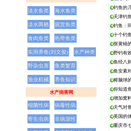
钓鱼的
淡水鱼类
海水鱼类
天津钓
淡水两栖
观赏鱼类
钓鱼：
十个钓
食肉鱼类
热带鱼类
抠黄鳝
实用养鱼(刘文俊)
水产种类
野钓有
鱼经八
野杂虫害
鱼类繁育
鱼安素
渔业机械
养鱼知识
樟脑球
你知道
水产病害网
增加窝
细菌性病
病毒性病
天气对
美国的
寄生虫病
非病源性
重庆市