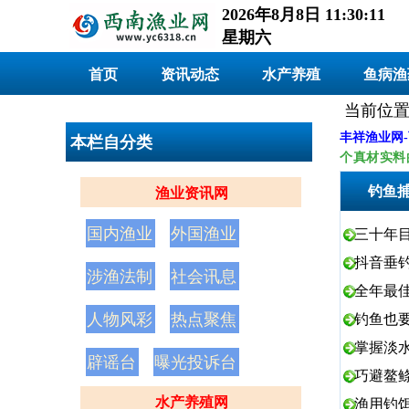
2026年8月8日 11:30:11
星期六
首页
资讯动态
水产养殖
鱼病渔
当前位置
丰祥渔业网
本栏自分类
个真材实料
钓鱼
渔业资讯网
国内渔业
外国渔业
三十年
抖音垂
涉渔法制
社会讯息
全年最
人物风彩
热点聚焦
钓鱼也
掌握淡
辟谣台
曝光投诉台
巧避鳌
水产养殖网
渔用钓