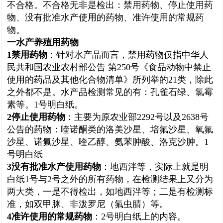
不合格。不合格无非是检出：禁用药物、停止使用药
物、没有批准水产使用的药物、准许使用的常规药
物。
一水产养殖用药物
1
禁用药物
：针对水产品而言，禁用药物仅指中华人
民共和国农业农村部公告 第250号《食品动物中禁止
使用的药品及其他化合物清单》所列举的21类，除此
之外都不是。水产品检测常见的有：
孔雀石绿
、氯霉
素等。1号明白纸。
2
停止使用药物
：主要为原农业部2292号以及2638号
公告的药物：喹诺酮类的洛美沙星、
培氟沙星
、氧氟
沙星、诺氟沙星、喹乙醇、氨苯胂酸、洛克沙胂。1
号明白纸
3
没有批准水产使用药物
：地西泮等，实际上就是明
白纸1号与2号之外的所有药物，在检测结果上又分为
两大类，一是不得检出，如地西泮等；二是有检测标
准，如双甲脒、非泼罗尼（氟虫腈）等。
4
准许使用的常规药物
：2号明白纸上的内容。