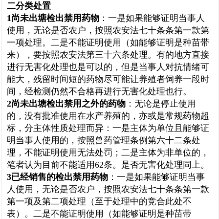
二分类处置
1
尚未出塘检出禁用药物
：一是如果能够证明当事人
使用，无论是否农户，按照
农安法
七十条条第一款第
一项处理。
二是
不能证明使用（如能够证明是种苗带
来），要按照农安法第三十六条处理。有的地方直接
进行无害化处理也是可以的，但是当事人对抗情绪可
能大，残留时间短的药物尽可能让养殖者饲养一段时
间，经检测仍然不合格再进行无害化处理也行。
2
尚未出塘检出禁用之外的药物
：无论是停止使用
的，没有批准使用在水产养殖的，亦或是常规药物超
标，分主体性质处理而异：一是主体为单位且能够证
明当事人使用的，按照
兽药管理条例
第六十二条处
理，不能证明使用无法处罚；二是主体为非单位的，
笔者认为目前不能适用
62
条。是否无害化处理同上。
3
已经销售的检出禁用药物
：
一是
如果能够证明当事
人使用，无论是否农户，按照农安法七十条条第一款
第一项及第二项处理（至于处理中的竞合此处不
表）。二是不能证明使用（如能够证明是种苗带