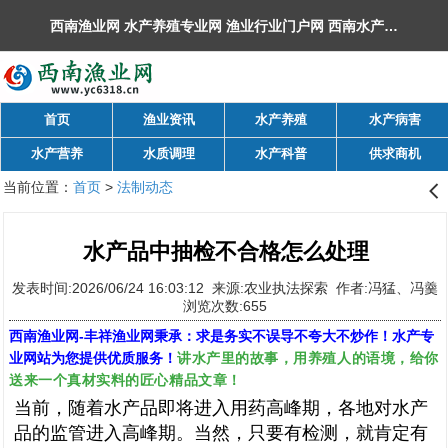
西南渔业网 水产养殖专业网 渔业行业门户网 ​西南水产网 丰祥渔业网 永川水花网，欢迎光临！
首页
渔业资讯
水产养殖
水产病害
水产营养
水质调理
水产科普
供求商机
当前位置：
首页
>
法制动态
󰊒
水产品中抽检不合格怎么处理
发表时间:2026/06/24 16:03:12 来源:农业执法探索 作者:冯猛、冯羹
浏览次数:655
西南渔业网
-
丰祥渔业网
秉承：求是务实不误导不夸大不炒作！水产专
讲水产里的故事，用养殖人的语境，给你
业网站为您提供优质服务！
送来一个真材实料的匠心精品文章！
当前，随着水产品即将进入用药高峰期，各地对水产
品的监管进入高峰期。当然，只要有检测，就肯定有