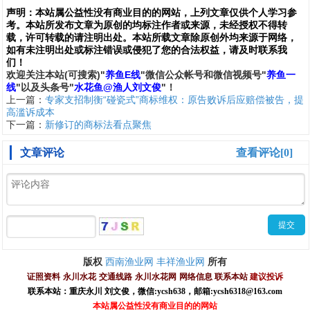
声明：
本站属公益性没有商业目的的网站，上列文章仅供个人学习参
考。本站所发布文章为原创的均标注作者或来源，未经授权不得转
载，许可转载的请注明出处。本站所载文章除原创外均来源于网络，
如有未注明出处或标注错误或侵犯了您的合法权益，请及时联系我
们
！
欢
迎
关
注
本
站(可搜索)
"
养鱼E线
"微信公众帐号和
微信
视频号
"
养鱼一
线
"
以及头条号"
水花鱼@渔人刘文俊
"！
上一篇：
专家支招制衡“碰瓷式”商标维权：原告败诉后应赔偿被告，提
高滥诉成本
下一篇：
新修订的商标法看点聚焦
文章评论
查看评论[0]
西南渔业网
丰祥渔业网
版权
所有
证照资料
永川水花
交通线路
永川水花网
网络信息
联系本站
建议投诉
联系本站：重庆永川 刘文俊，
微信
:
ycsh638
，
邮箱:ycsh6318@163.com
本站属公益性没有商业目的的网站