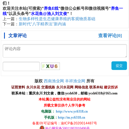
们
！
欢
迎
关
注
本
站(可搜索)
"
养鱼E线
"微信公众帐号和
微信
视频号
"
养鱼一
线
"
以及头条号"
水花鱼@渔人刘文俊
"！
上一篇：
生物多样性是生态健康养殖的客观物质基础
下一篇：
新时代“八字精养法”新内涵
文章评论
查看评论[0]
西南渔业网
丰祥渔业网
版权
所有
证照资料
永川水花
交通线路
永川水花网
网络信息
联系本站
建议投诉
联系本站：重庆永川 刘文俊，
微信
:
ycsh638
，
邮箱:ycsh6318@163.com
本站属公益性没有商业目的的网站
所载文章仅供个人学习参考
电脑版：
http://www.yc6318.cn
手机版：
http://m.yc6318.cn
备案/许可证编号
：渝ICP备2020014487号
渝公网安备50011802010496号