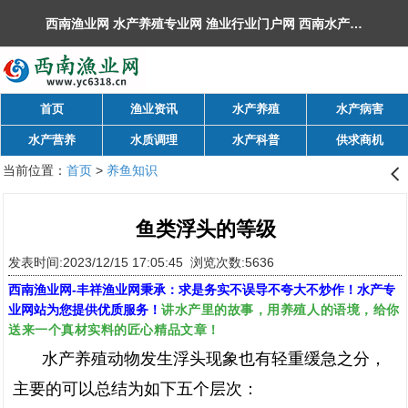
西南渔业网 水产养殖专业网 渔业行业门户网 ​西南水产网 丰祥渔业网 永川水花网，欢迎光临！
首页
渔业资讯
水产养殖
水产病害
水产营养
水质调理
水产科普
供求商机
当前位置：
首页
>
养鱼知识
󰊒
鱼类浮头的等级
发表时间:2023/12/15 17:05:45 浏览次数:5636
西南渔业网
-
丰祥渔业网
秉承：求是务实不误导不夸大不炒作！水产专
讲水产里的故事，用养殖人的语境，给你
业网站为您提供优质服务！
送来一个真材实料的匠心精品文章！
水产养殖动物发生浮头现象也有轻重缓急之分，
主要的可以总结为如下五个层次：