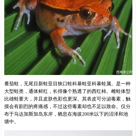
番茄蛙，无尾目新蛙亚目狭口蛙科暴蛙亚科暴蛙属。是一种
大型蛙类，通体鲜红，长得像个熟透了的西红柿。雌蛙体型
比雄蛙要大，并且皮肤色彩也更深。其表皮可分泌毒素，触
摸会有剧烈的疼痛感，不过这些毒素却也不足以致命。仅分
布于马达加斯加岛东岸，栖息在海拔200米以下的沼泽和池
塘中。