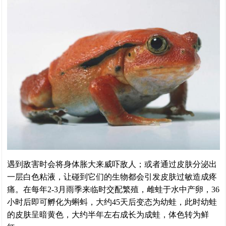
遇到敌害时会将身体胀大来威吓敌人；或者通过皮肤分泌出
一层白色粘液，让碰到它们的生物都会引发皮肤过敏造成疼
痛。在每年2-3月雨季来临时交配繁殖，雌蛙于水中产卵，36
小时后即可孵化为蝌蚪，大约45天后变态为幼蛙，此时幼蛙
的皮肤呈暗黄色，大约半年左右成长为成蛙，体色转为鲜