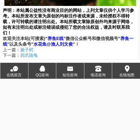
声明：
本站属公益性没有商业目的的网站，上列文章仅供个人学习参
考。本站所发布文章为原创的均标注作者或来源，未经授权不得转
载，许可转载的请注明出处。本站所载文章除原创外均来源于网络，
如有未注明出处或标注错误或侵犯了您的合法权益，请及时联系我
们
！
欢
迎
关
注
本
站(可搜索)
"
养鱼E线
"微信公众帐号和
微信
视频号
"
养鱼一
线
"
以及头条号"
水花鱼@渔人刘文俊
"！
上一篇：
扬子鳄
下一篇：
四爪陆龟
文章评论
查看评论[0]
󰂮
󰇇
󰄸
󰇯
󰅊
在线留言
QQ咨询
短信咨询
电话咨询
在线地图
西南渔业网
丰祥渔业网
版权
所有
证照资料
永川水花
交通线路
永川水花网
网络信息
联系本站
建议投诉
联系本站：重庆永川 刘文俊，
微信
:
ycsh638
，
邮箱:ycsh6318@163.com
本站属公益性没有商业目的的网站