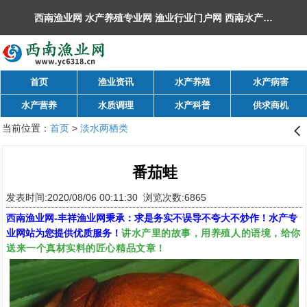
西南渔业网 水产养殖专业网 渔业行业门户网 ​西南水产网 丰祥渔业网 永川水花网，欢迎光临！
首页
渔业资讯
水产养殖
水产病害
水产营养
水质调理
水产科普
供求商机
当前位置：
首页
>
淡水两栖类
󰊒
番茄蛙
发表时间:2020/08/06 00:11:30 浏览次数:6865
西南渔业网
-
丰祥渔业网
秉承：求是务实不误导不夸大不炒作！水产专
讲水产里的故事，用养殖人的语境，给你
业网站为您提供优质服务！
送来一个真材实料的匠心精品文章！