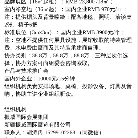
品牌展区（18㎡起租）：RMB 23,800 /18㎡；
室内净空地（36㎡起）：国内企业RMB 970元/㎡；
注：提供楣头及背景喷绘；配备地毯、照明、洽谈桌
2张、椅子6把
标准展位（3m×3m）：国内企业RMB 8900元/个；
注：空地不提供任何展具设施，展馆收取的特装管理
费、水电费由展商及其特装承建商自理。
协办类别：38.8万，58.8万，88.8万，三种层次供选
择，协办方案可向组委会咨询索取。
产品与技术推广会
国内外企业：10000元/15分钟，
组织机构负责安排场地、桌椅、投影设备、灯具及音
响，协助主讲企业组织听众。
组织机构
振威国际会展集团
新疆振威国际展览有限公司
联系人：胡涛冉 15299102268 （同微信）