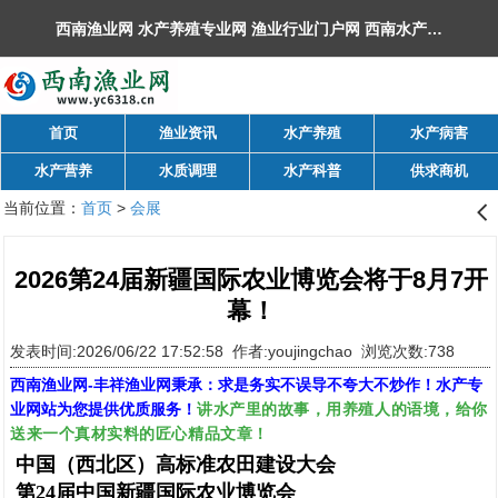
西南渔业网 水产养殖专业网 渔业行业门户网 ​西南水产网 丰祥渔业网 永川水花网，欢迎光临！
首页
渔业资讯
水产养殖
水产病害
水产营养
水质调理
水产科普
供求商机
当前位置：
首页
>
会展
󰊒
2026第24届新疆国际农业博览会将于8月7开
幕！
发表时间:2026/06/22 17:52:58 作者:youjingchao 浏览次数:738
西南渔业网
-
丰祥渔业网
秉承：求是务实不误导不夸大不炒作！水产专
讲水产里的故事，用养殖人的语境，给你
业网站为您提供优质服务！
送来一个真材实料的匠心精品文章！
中国（西北区）高标准农田建设大会
第24届中国新疆国际农业博览会