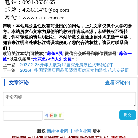
电 话：0991-3638165
邮 箱：463611470@qq.com
网 站：www.cxiaf.com.cn
声明：
本站属公益性没有商业目的的网站，上列文章仅供个人学习参
考。本站所发布文章为原创的均标注作者或来源，未经授权不得转
载，许可转载的请注明出处。本站所载文章除原创外均来源于网络，
如有未注明出处或标注错误或侵犯了您的合法权益，请及时联系我
们
！
欢
迎
关
注
本
站(可搜索)
"
养鱼E线
"微信公众帐号和
微信
视频号
"
养鱼一
线
"
以及头条号"
水花鱼@渔人刘文俊
"！
上一篇：
2027.2.25开年大展第17届深宠展展位火热预定中！
下一篇：
2026广州国际酒店用品展暨酒店仿真植物装饰花艺专题展
文章评论
查看评论[0]
西南渔业网
丰祥渔业网
版权
所有
证照资料
永川水花
交通线路
永川水花网
网络信息
联系本站
建议投诉