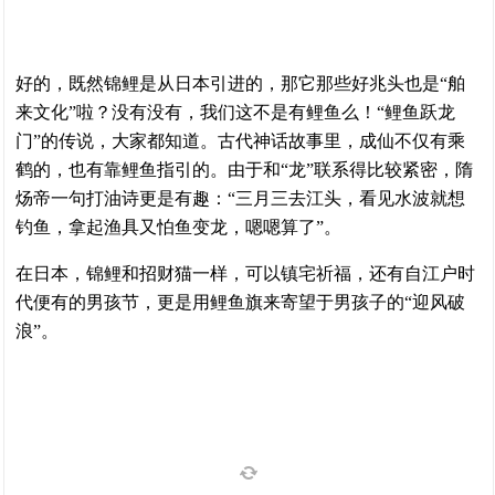
好的，既然锦鲤是从日本引进的，那它那些好兆头也是“舶
来文化”啦？没有没有，我们这不是有鲤鱼么！“鲤鱼跃龙
门”的传说，大家都知道。古代神话故事里，成仙不仅有乘
鹤的，也有靠鲤鱼指引的。由于和“龙”联系得比较紧密，隋
炀帝一句打油诗更是有趣：“三月三去江头，看见水波就想
钓鱼，拿起渔具又怕鱼变龙，嗯嗯算了”。
在日本，锦鲤和招财猫一样，可以镇宅祈福，还有自江户时
代便有的男孩节，更是用鲤鱼旗来寄望于男孩子的“迎风破
浪”。