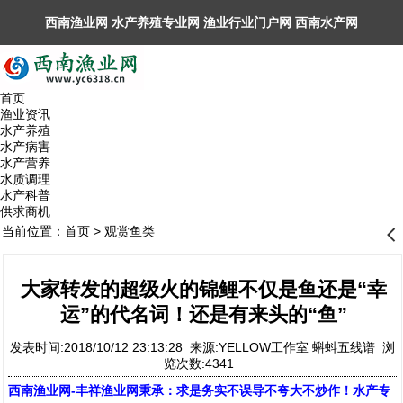
西南渔业网 水产养殖专业网 渔业行业门户网 ​西南水产网
丰祥渔业网 永川水花网，欢迎光临！
首页
渔业资讯
水产养殖
水产病害
水产营养
水质调理
水产科普
供求商机
当前位置：
首页
>
观赏鱼类
󰊒
大家转发的超级火的锦鲤不仅是鱼还是“幸
运”的代名词！还是有来头的“鱼”
发表时间:2018/10/12 23:13:28 来源:YELLOW工作室 蝌蚪五线谱 浏
览次数:4341
西南渔业网
-
丰祥渔业网
秉承：求是务实不误导不夸大不炒作！水产专