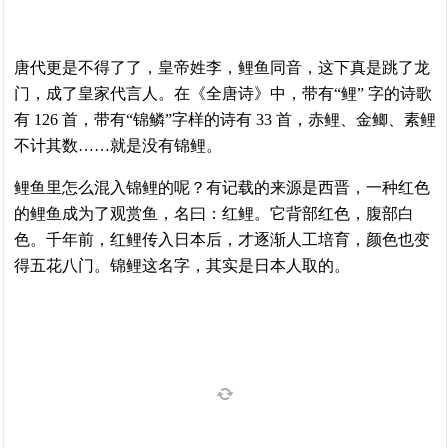
唐代更是不得了了，皇帝姓李，鲤鱼同音，这下真是跳了龙
门，成了皇家代言人。在《全唐诗》中，带有“鲤” 字的诗歌
有 126 首，带有“锦鳞”字样的诗有 33 首，赤鲤、金鲫、素鲤
不计其数……就是没有锦鲤。
鲤鱼里怎么混入锦鲤的呢？有记载的来源是西晋，一种红色
的鲤鱼成为了观赏鱼，名曰：红鲤。它背部红色，腹部白
色。千年前，红鲤传入日本后，才逐渐人工培育，颜色也变
得五花八门。锦鲤这名字，其实是日本人取的。