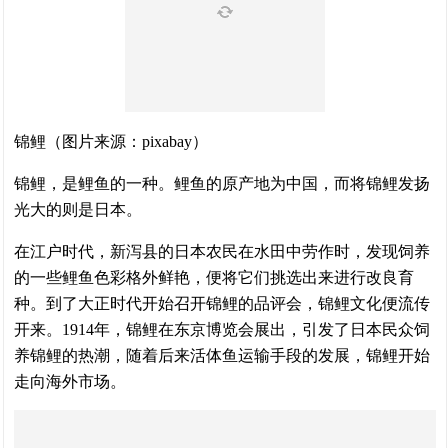
锦鲤（图片来源：pixabay）
锦鲤，是鲤鱼的一种。鲤鱼的原产地为中国，而将锦鲤发扬
光大的则是日本。
在江户时代，新泻县的日本农民在水田中劳作时，发现饲养
的一些鲤鱼色彩格外鲜艳，便将它们挑选出来进行改良育
种。到了大正时代开始召开锦鲤的品评会，锦鲤文化便流传
开来。1914年，锦鲤在东京博览会展出，引发了日本民众饲
养锦鲤的热潮，随着后来活体鱼运输手段的发展，锦鲤开始
走向海外市场。