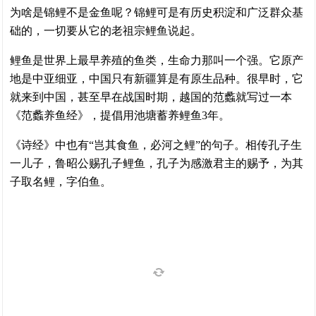
为啥是锦鲤不是金鱼呢？锦鲤可是有历史积淀和广泛群众基
础的，一切要从它的老祖宗鲤鱼说起。
鲤鱼是世界上最早养殖的鱼类，生命力那叫一个强。它原产
地是中亚细亚，中国只有新疆算是有原生品种。很早时，它
就来到中国，甚至早在战国时期，越国的范蠡就写过一本
《范蠡养鱼经》，提倡用池塘蓄养鲤鱼3年。
《诗经》中也有“岂其食鱼，必河之鲤”的句子。相传孔子生
一儿子，鲁昭公赐孔子鲤鱼，孔子为感激君主的赐予，为其
子取名鲤，字伯鱼。