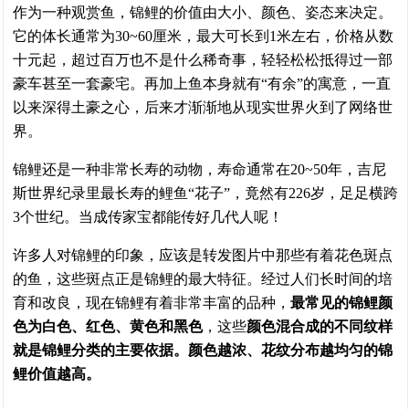
作为一种观赏鱼，锦鲤的价值由大小、颜色、姿态来决定。
它的体长通常为30~60厘米，最大可长到1米左右，价格从数
十元起，超过百万也不是什么稀奇事，轻轻松松抵得过一部
豪车甚至一套豪宅。再加上鱼本身就有“有余”的寓意，一直
以来深得土豪之心，后来才渐渐地从现实世界火到了网络世
界。
锦鲤还是一种非常长寿的动物，寿命通常在20~50年，吉尼
斯世界纪录里最长寿的鲤鱼“花子”，竟然有226岁，足足横跨
3个世纪。当成传家宝都能传好几代人呢！
许多人对锦鲤的印象，应该是转发图片中那些有着花色斑点
的鱼，这些斑点正是锦鲤的最大特征。经过人们长时间的培
育和改良，现在锦鲤有着非常丰富的品种，
最常见的锦鲤颜
色为白色、红色、黄色和黑色
，这些
颜色混合成的不同纹样
就是锦鲤分类的主要依据。颜色越浓、花纹分布越均匀的锦
鲤价值越高。