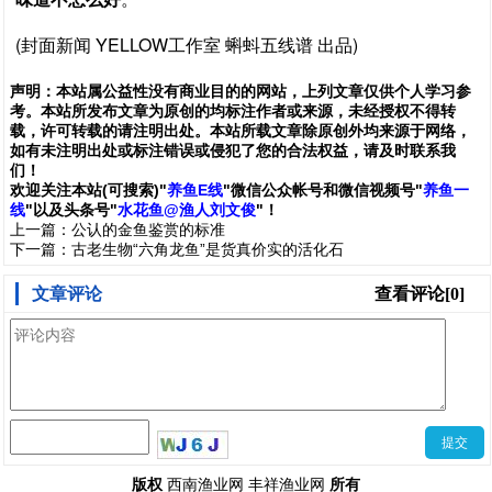
(封面新闻 YELLOW工作室 蝌蚪五线谱 出品)
声明：
本站属公益性没有商业目的的网站，上列文章仅供个人学习参
考。本站所发布文章为原创的均标注作者或来源，未经授权不得转
载，许可转载的请注明出处。本站所载文章除原创外均来源于网络，
如有未注明出处或标注错误或侵犯了您的合法权益，请及时联系我
们
！
欢
迎
关
注
本
站(可搜索)
"
养鱼E线
"微信公众帐号和
微信
视频号
"
养鱼一
线
"
以及头条号"
水花鱼@渔人刘文俊
"！
上一篇：
公认的金鱼鉴赏的标准
下一篇：
古老生物“六角龙鱼”是货真价实的活化石
文章评论
查看评论[0]
西南渔业网
丰祥渔业网
版权
所有